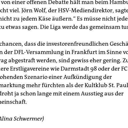
von einer offenen Debatte hält man beim Hamb
cht viel. Jörn Wolf, der HSV-Mediendirektor, sagt
nicht zu jedem Käse äußern.“ Es müsse nicht jede
zu etwas sagen. Die Liga werde das gemeinsam tu
schancen, dass die investorenfreundlichen Gesch
on der DFL-Versammlung in Frankfurt im Sinne vo
rag abgestraft werden, sind gewiss eher gering. Z
nere Erstligavereine wie Darmstadt 98 oder der FC
ohenden Szenario einer Aufkündigung der
marktung mehr fürchten als der Kultklub St. Paul
droht ja schon lange mit einem Ausstieg aus der
einschaft.
 Alina Schwermer)