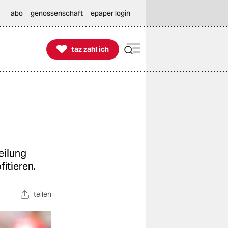
abo
genossenschaft
epaper login

taz zahl ich
taz zahl ich
eilung
itieren.
teilen