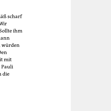
äß scharf
Wir
Sollte ihm
 dann
en würden
Den
t mit
 Pauli
 die