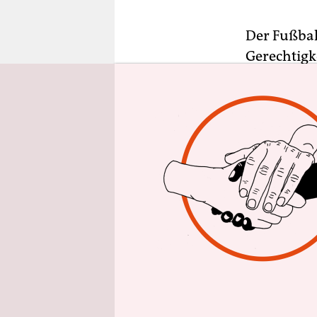
epaper login
Der Fußbal
Gerechtigke
Kicker
am M
Frankfurt 
(DFL) ein A
Zwei Theme
verbunden:
Einnahmen 
Investoren 
Stimmenmeh
Fußballver