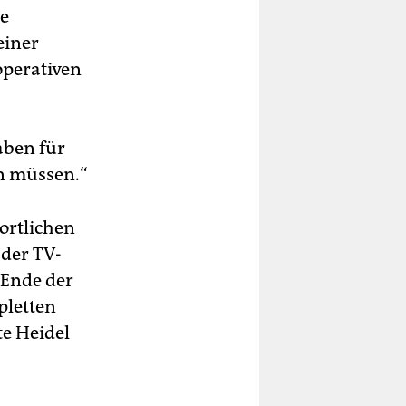
ne
einer
perativen
aben für
n müssen.“
ortlichen
 der TV-
 Ende der
pletten
te Heidel