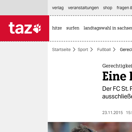
hautnavigation anspringen
hauptinhalt anspringen
footer anspringen
verlag
veranstaltungen
shop
fragen &
hitze
surfen
landtagswahl in sachse

taz zahl ich
taz zahl ich
Startseite
Sport
Fußball
Gerech
themen
politik
Gerechtigkei
Eine 
öko
Der FC St. 
gesellschaft
ausschließ
kultur
23.11.2015
15:
sport