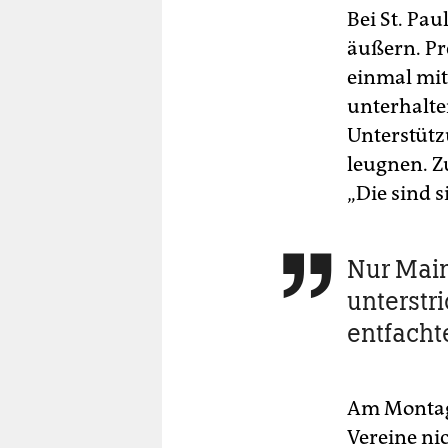
Bei St. Pau
äußern. Pre
einmal mi
unterhalten
Unterstütz
leugnen. Z
„Die sind 
Nur Main

unterstr
entfacht
Am Montag 
Vereine nic