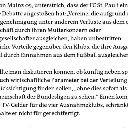
 Mainz 05, unterstrich, dass der FC St. Pauli ei
e Debatte angestoßen hat: „Vereine, die aufgrund 
enehmigung unter anderem Verluste aus dem o
chäft durch ihren Mutterkonzern oder
esellschafter ausgleichen, haben unbestritten
liche Vorteile gegenüber den Klubs, die ihre Ausg
l durch Einnahmen aus dem Fußball ausgleiche
llte man diskutieren können, ob künftig neben sp
auch wirtschaftliche Parameter bei der Verteilung
cksichtigung finden sollen, „ohne dies sofort als
einschaft der Bundesligen zu sehen.“ Einen kom
r TV-Gelder für die vier Ausnahmeklubs, schränk
halte er nicht für gerechtfertigt.