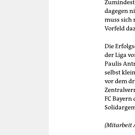
Zumindest 
dagegen ni
muss sich 
Vorfeld da
Die Erfolg
der Liga v
Paulis Ant
selbst klei
vor dem dr
Zentralver
FC Bayern 
Solidargem
(Mitarbeit