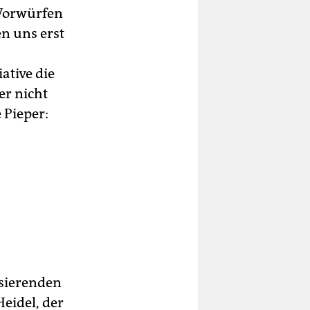
 Vorwürfen
en uns erst
ative die
er nicht
 Pieper:
isierenden
Heidel, der