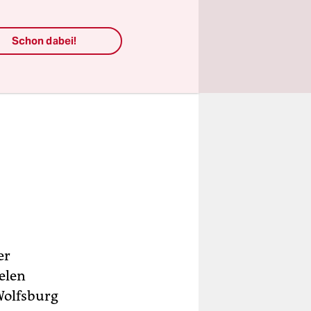
Schon dabei!
er
elen
Wolfsburg