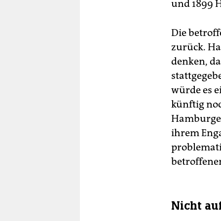
und 1899 H
Die betrof
zurück. Ha
denken, da
stattgegeb
würde es e
künftig no
Hamburgern
ihrem Enga
problemati
betroffene
Nicht au