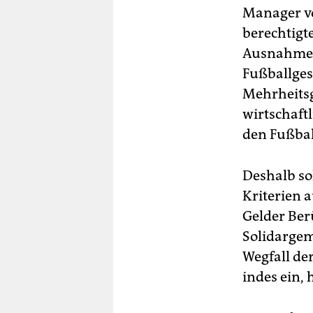
Manager von
berechtigt
Ausnahmeg
Fußballges
Mehrheitsg
wirtschaft
den Fußbal
Deshalb so
Kriterien 
Gelder Berü
Solidargem
Wegfall de
indes ein, 