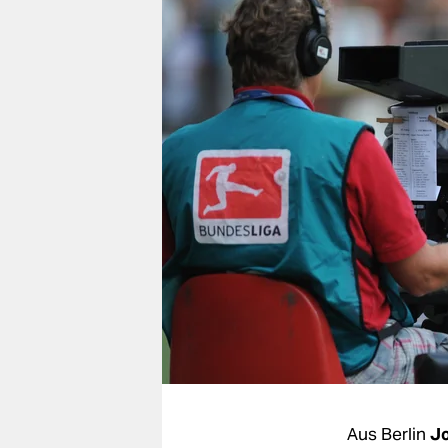
berlin
nord
wahrheit
verlag
verlag
veranstaltungen
shop
fragen & hilfe
unterstützen
abo
genossenschaft
Aus Berlin
J