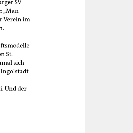
urger SV
e: „Man
r Verein im
n.
äftsmodelle
n St.
umal sich
 Ingolstadt
i. Und der