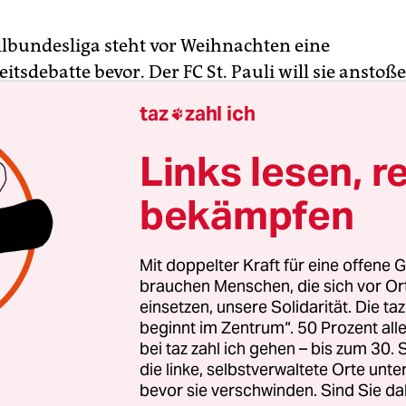
lbundesliga steht vor Weihnachten eine
itsdebatte bevor. Der FC St. Pauli will sie anstoß
ontag exklusiv berichtete. Am 2. Dezember wird
taz
zahl ich

auf der Mitgliederversammlung der Deutschen F
ntrag des Zweitligisten verhandelt.
Links lesen, r
bekämpfen
n werden in diesem schon jetzt viel diskutierten
 Die zentrale Vermarktung und Verteilung der T
und die Aushöhlung der sogenannten 50+1-Rege
Mit doppelter Kraft für eine offene G
verbietet, ungeachtet der Höhe ihrer Anteile die
brauchen Menschen, die sich vor O
einsetzen, unsere Solidarität. Die ta
rheit bei Kapitalgesellschaften zu übernehmen
beginnt im Zentrum“. 50 Prozent a
eine ihre Profimannschaften ausgegliedert habe
bei taz zahl ich gehen – bis zum 30
die linke, selbstverwaltete Orte unte
bevor sie verschwinden. Sind Sie da