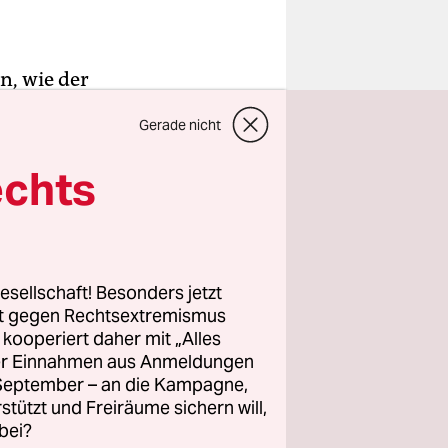
en, wie der
 in
Gerade nicht
ußball-Liga
echts
 Papier
V-
l, die
esellschaft! Besonders jetzt
rt gegen Rechtsextremismus
z kooperiert daher mit „Alles
, in die
ller Einnahmen aus Anmeldungen
n.
. September – an die Kampagne,
rstützt und Freiräume sichern will,
bei?