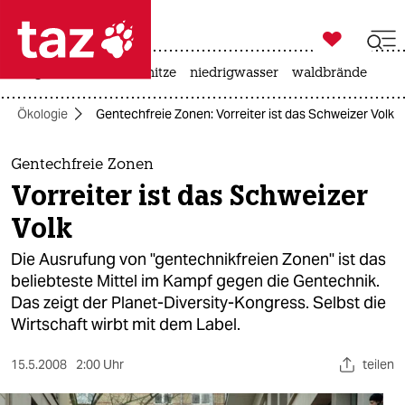

taz zahl ich
krieg in der ukraine
hitze
niedrigwasser
waldbrände

taz zahl ich
Ökologie
Gentechfreie Zonen: Vorreiter ist das Schweizer Volk
taz zahl ich
themen
Gentechfreie Zonen
Vorreiter ist das Schweizer
politik
Volk
öko
Die Ausrufung von "gentechnikfreien Zonen" ist das
beliebteste Mittel im Kampf gegen die Gentechnik.
gesellschaft
Das zeigt der Planet-Diversity-Kongress. Selbst die
Wirtschaft wirbt mit dem Label.
kultur
sport
15.5.2008
2:00 Uhr
teilen