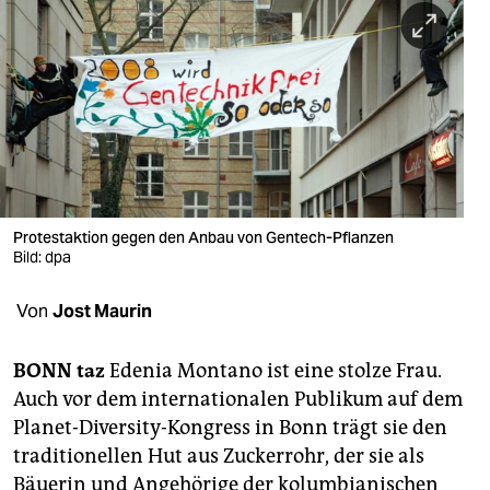
berlin
nord
wahrheit
verlag
verlag
veranstaltungen
Protestaktion gegen den Anbau von Gentech-Pflanzen
Bild: dpa
shop
Von
Jost Maurin
fragen & hilfe
unterstützen
BONN taz
Edenia Montano ist eine stolze Frau.
Auch vor dem internationalen Publikum auf dem
abo
Planet-Diversity-Kongress in Bonn trägt sie den
genossenschaft
traditionellen Hut aus Zuckerrohr, der sie als
Bäuerin und Angehörige der kolumbianischen