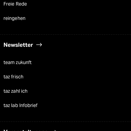
Freie Rede
reingehen
Newsletter
team zukunft
taz frisch
taz zahl ich
taz lab Infobrief