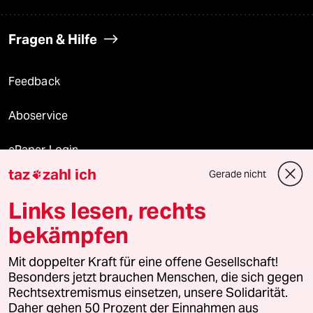
Fragen & Hilfe
Feedback
Aboservice
ePaper Login
taz
zahl ich
Gerade nicht

Downloads für Abonnierende
Links lesen, rechts
bekämpfen
© 2026 taz Verlags und Vertriebs GmbH
Alle Rechte vorbehalten. Bei rechtlichen Fragen oder für Genehmigungen
Mit doppelter Kraft für eine offene Gesellschaft!
wenden Sie sich bitte an
lizenzen@taz.de
Besonders jetzt brauchen Menschen, die sich gegen
Rechtsextremismus einsetzen, unsere Solidarität.
Daher gehen 50 Prozent der Einnahmen aus