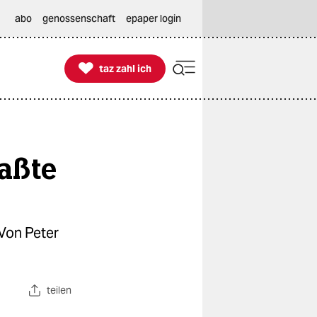
abo
genossenschaft
epaper login

taz zahl ich
taz zahl ich
aßte
Von Peter
teilen