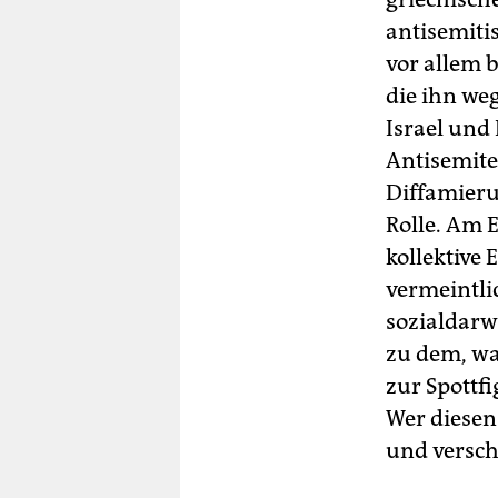
antisemiti
vor allem 
die ihn we
Israel und
Antisemite
Diffamieru
Rolle. Am 
kollektive
vermeintlic
sozialdarw
zu dem, wa
zur Spottf
Wer diesen
und versch