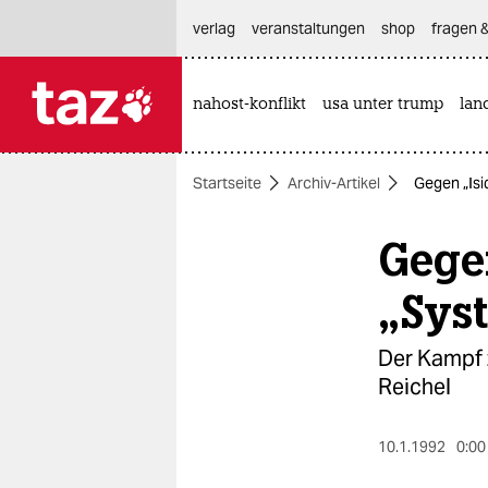
hautnavigation anspringen
hauptinhalt anspringen
footer anspringen
verlag
veranstaltungen
shop
fragen &
nahost-konflikt
usa unter trump
lan

taz zahl ich
taz zahl ich
Startseite
Archiv-Artikel
Gegen „Isi
themen
Gege
politik
öko
„Sys
gesellschaft
Der Kampf 
Reichel
kultur
sport
10.1.1992
0:00