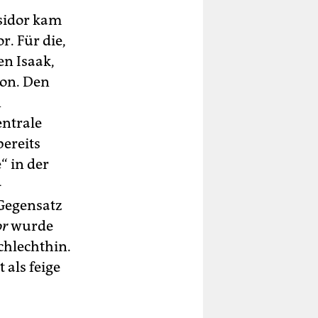
Isidor kam
. Für die,
n Isaak,
ion. Den
n
entrale
bereits
“ in der
-
 Gegensatz
or
wurde
chlechthin.
als feige