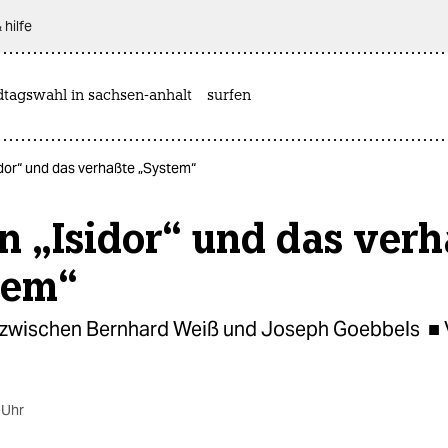
 hilfe
dtagswahl in sachsen-anhalt
surfen
dor“ und das verhaßte „System“
n „Isidor“ und das verh
tem“
zwischen Bernhard Weiß und Joseph Goebbels ■ 
 Uhr