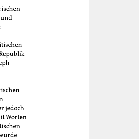
rischen
n und
r
itischen
 Republik
seph
wischen
en
er jedoch
mit Worten
tischen
 wurde