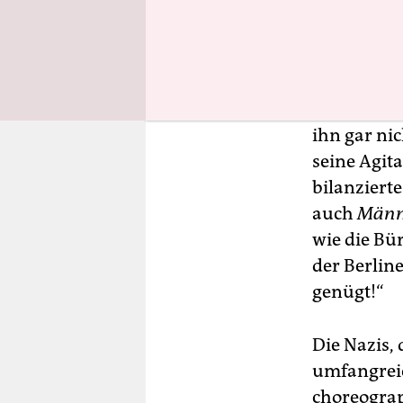
Die Differ
Ordnung so
„Judenrepub
Gestalt de
ihn gar ni
seine Agit
bilanziert
auch
Männ
wie die Bü
der Berlin
genügt!“
Die Nazis, 
umfangreic
choreogra