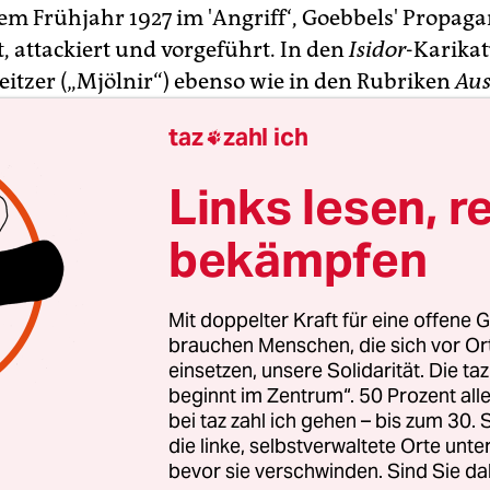
dem Frühjahr 1927 im 'Angriff‘, Goebbels' Propag
, attackiert und vorgeführt. In den
Isidor
-Karika
itzer („Mjölnir“) ebenso wie in den Rubriken
Aus
ste
und
Vorsicht, Gummiknüppel!
taz
zahl ich

 Goebbels seine Hetzartikel so: „Hochverehrter 
Links lesen, r
präsident Dr. Bernhard Weiß“, ein anderes Mal so:
in Einzelmensch, keine Person im Sinne des Geset
bekämpfen
in Typ, ein Geist, ein Gesicht, oder besser gesagt, e
ie unterschiedlichen Anredeformen und der stän
Mit doppelter Kraft für eine offene G
s Vornamens hatten Methode. Der richtige Vor
brauchen Menschen, die sich vor O
tzt wie der falsche. Erst dadurch ließ sich erreich
einsetzen, unsere Solidarität. Die ta
beginnt im Zentrum“. 50 Prozent a
ls das Illegitime und Isidor als das eigentlich 
bei taz zahl ich gehen – bis zum 30
 wurde. Erst damit stand „Weiß nicht nur als Ju
die linke, selbstverwaltete Orte unte
ender Jude da“. Und darauf kam es Goebbels ja ger
bevor sie verschwinden. Sind Sie da