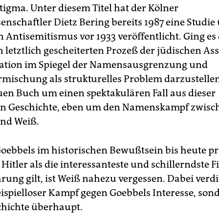
tigma. Unter diesem Titel hat der Kölner
enschaftler Dietz Bering bereits 1987 eine Studie
n Antisemitismus vor 1933 veröffentlicht. Ging e
 letztlich gescheiterten Prozeß der jüdischen As
ration im Spiegel der Namensausgrenzung und
ischung als strukturelles Problem darzustellen,
en Buch um einen spektakulären Fall aus dieser
en Geschichte, eben um den Namenskampf zwisc
nd Weiß.
ebbels im historischen Bewußtsein bis heute pr
itler als die interessanteste und schillerndste F
rung gilt, ist Weiß nahezu vergessen. Dabei verdi
eispielloser Kampf gegen Goebbels Interesse, son
hichte überhaupt.