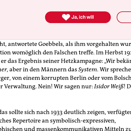
enzen zwischen Name, konkreter Person und polit

Ja, ich will
llten verschwimmen, die Weimarer Republik zu
lik“ gemacht und diese schließlich in der real-f
s
Isidor
Weiß personifiziert werden. Der Mann inte
cht, antwortete Goebbels, als ihm vorgehalten wu
ation womöglich den Falschen treffe. Im Herbst 1
e er das Ergebnis seiner Hetzkampagne: „Wir bek
er
, aber in den Männern das
System
. Wir spreche
rger, von einem korrupten Berlin oder vom Bols
er Verwaltung. Nein! Wir sagen nur:
Isidor Weiß
! 
das sollte sich nach 1933 deutlich zeigen, verfügt
hes Repertoire an symbolisch-expressiven,
phischen und massenkommunikativen Mitteln z