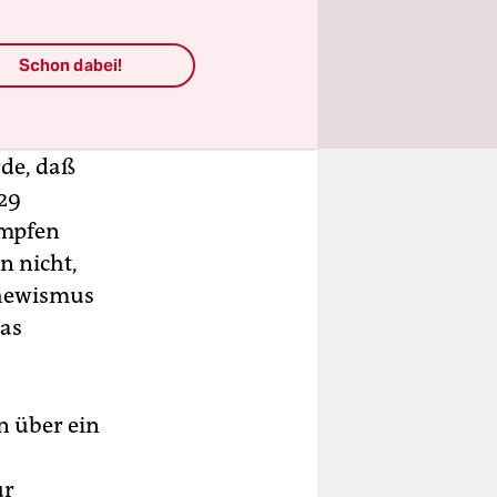
ischer
Schon dabei!
r
iktiven
ressiere
rde, daß
929
ämpfen
n nicht,
chewismus
Das
en über ein
ur