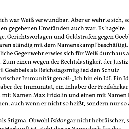
ich war Weiß verwundbar. Aber er wehrte sich, s
den gegebenen Umständen auch war. Es hagelte
ge, Gerichtsvorlagen und Geldstrafen gegen Goebb
aren ständig mit dem Namenskampf beschäftigt. 
tliche Gegenwehr erwies sich für Weiß durchaus a
t. Zum einen wegen der Rechtslastigkeit der Just
il Goebbels als Reichstagsmitglied den Schutz
rischer Immunität genoß: „Ich bin ein IdI. Ein Id
nhaber der Immunität, ein Inhaber der Freifahrkar
n mit Namen Max Fridolin und einen mit Namen
nen, auch wenn er nicht so heißt, sondern nur so 
als Stigma. Obwohl
Isidor
gar nicht hebräischer,
r Herkunft ist, steht dieser Name doch für das