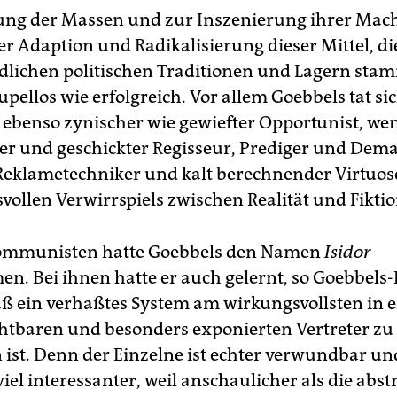
ung der Massen und zur Inszenierung ihrer Mach
er Adaption und Radikalisierung dieser Mittel, di
dlichen politischen Traditionen und Lagern sta
pellos wie erfolgreich. Vor allem Goebbels tat si
n ebenso zynischer wie gewiefter Opportunist, we
ler und geschickter Regisseur, Prediger und Dem
 Reklametechniker und kalt berechnender Virtuos
vollen Verwirrspiels zwischen Realität und Fiktio
ommunisten hatte Goebbels den Namen
Isidor
. Bei ihnen hatte er auch gelernt, so Goebbels
aß ein verhaßtes System am wirkungsvollsten in 
chtbaren und besonders exponierten Vertreter zu
ist. Denn der Einzelne ist echter verwundbar un
el interessanter, weil anschaulicher als die abst