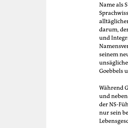
Name als S
Sprachwiss
alltägliche
darum, den
und Integ
Namensverm
seinem neu
unsäglich
Goebbels u
Während Go
und neben H
der NS-Füh
nur sein b
Lebensgesc