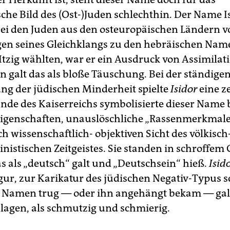
sche Bild des (Ost-)Juden schlechthin. Der Name 
bei den Juden aus den osteuropäischen Ländern vor
gen seines Gleichklangs zu den hebräischen Name
 Itzig wählten, war er ein Ausdruck von Assimilat
n galt das als bloße Täuschung. Bei der ständige
ng der jüdischen Minderheit spielte
Isidor
eine z
Ende des Kaiserreichs symbolisierte dieser Name 
 Eigenschaften, unauslöschliche „Rassenmerkmale
h wissenschaftlich- objektiven Sicht des völkisch
inistischen Zeitgeistes. Sie standen in schroffem
s als „deutsch“ galt und „Deutschsein“ hieß.
Isid
igur, zur Karikatur des jüdischen Negativ-Typus s
 Namen trug — oder ihn angehängt bekam — galt 
lagen, als schmutzig und schmierig.