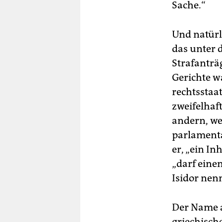
Sache.“
Und natürl
das unter 
Strafanträ
Gerichte w
rechtsstaa
zweifelhaf
andern, we
parlamenta
er, „ein I
„darf eine
Isidor nen
Der Name 
griechische