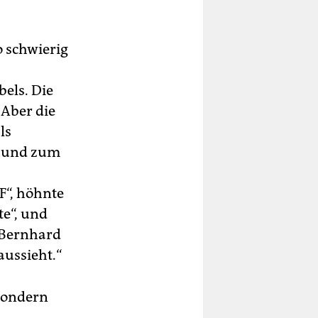
o schwierig
els. Die
Aber die
ls
iz und zum
F“, höhnte
te“, und
 Bernhard
aussieht.“
 sondern