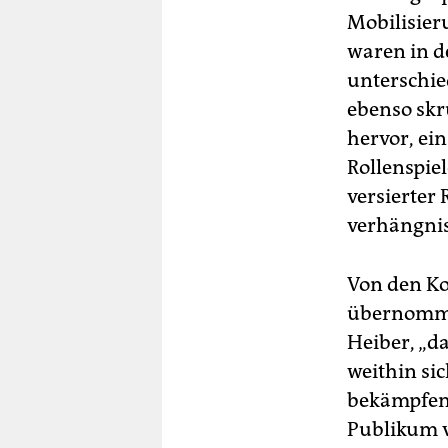
Mobilisier
waren in d
unterschie
ebenso skru
hervor, ei
Rollenspie
versierter
verhängnis
Von den K
übernommen
Heiber, „d
weithin si
bekämpfen 
Publikum vi