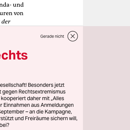
anda- und
turen von
 der
Gerade nicht
Herr
echts
 „
Isidor
:
zbuches.
ine
dige
esellschaft! Besonders jetzt
name wurde
rt gegen Rechtsextremismus
en, „daß
z kooperiert daher mit „Alles
ller Einnahmen aus Anmeldungen
Zukommende
. September – an die Kampagne,
de, sondern
rstützt und Freiräume sichern will,
ade an.
bei?