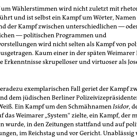
um Wählerstimmen wird nicht zuletzt mit rheto
führt und ist selbst ein Kampf um Wörter, Name
Und der Kampf zwischen unterschiedlichen — ode
lichen — politischen Programmen und
rstellungen wird nicht selten als Kampf von pol
usgetragen. Kaum einer in der späten Weimarer
se Erkenntnisse skrupelloser und virtuoser als Jo
eradezu exemplarischen Fall geriet der Kampf z
nd dem jüdischen Berliner Polizeivizepräsident
Weiß. Ein Kampf um den Schmähnamen
Isidor
, d
uf das Weimarer „System“ zielte, ein Kampf, der 
n wurde, in den Zeitungen stattfand und auf poli
gen, im Reichstag und vor Gericht. Unablässig