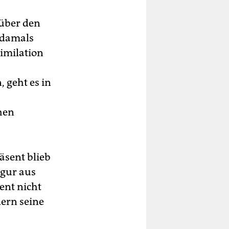
 über den
s damals
similation
 geht es in
hen
äsent blieb
igur aus
ent nicht
dern seine