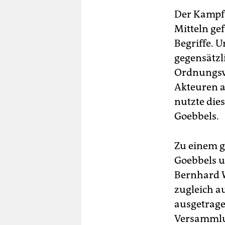
berlin
Der Kampf 
nord
Mitteln ge
Begriffe. 
wahrheit
gegensätz
verlag
Ordnungsvo
Akteuren a
verlag
nutzte die
veranstaltungen
Goebbels.
shop
Zu einem g
fragen & hilfe
Goebbels u
unterstützen
Bernhard 
abo
zugleich a
ausgetrage
genossenschaft
Versammlun