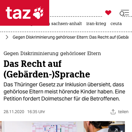

taz zahl ich
hitze
landtagswahl in sachsen-anhalt
iran-krieg
ceuta

taz zahl ich
ng
Gegen Diskriminierung gehörloser Eltern: Das Recht auf (Gebär
taz zahl ich
themen
Gegen Diskriminierung gehörloser Eltern
Das Recht auf
politik
(Gebärden-)Sprache
öko
Das Thüringer Gesetz zur Inklusion übersieht, dass
gehörlose Eltern meist hörende Kinder haben. Eine
gesellschaft
Petition fordert Dolmetscher für die Betroffenen.
kultur
28.11.2020
16:35 Uhr
teilen
sport