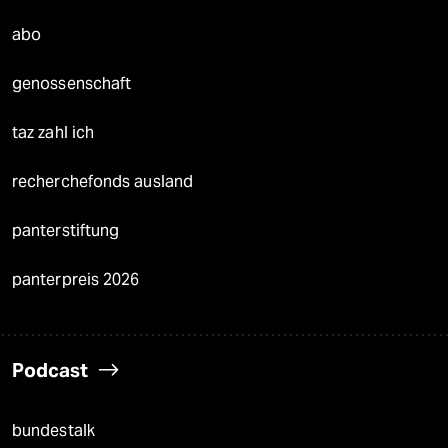
abo
genossenschaft
taz zahl ich
recherchefonds ausland
panterstiftung
panterpreis 2026
Podcast
bundestalk