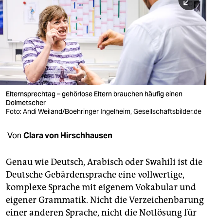
berlin
nord
wahrheit
verlag
verlag
Elternsprechtag – gehörlose Eltern brauchen häufig einen
Dolmetscher
veranstaltungen
Foto: Andi Weiland/Boehringer Ingelheim, Gesellschaftsbilder.de
shop
Von
Clara von Hirschhausen
fragen & hilfe
unterstützen
Genau wie Deutsch, Arabisch oder Swahili ist die
Deutsche Gebärdensprache eine vollwertige,
abo
komplexe Sprache mit eigenem Vokabular und
eigener Grammatik. Nicht die Verzeichenbarung
genossenschaft
einer anderen Sprache, nicht die Notlösung für