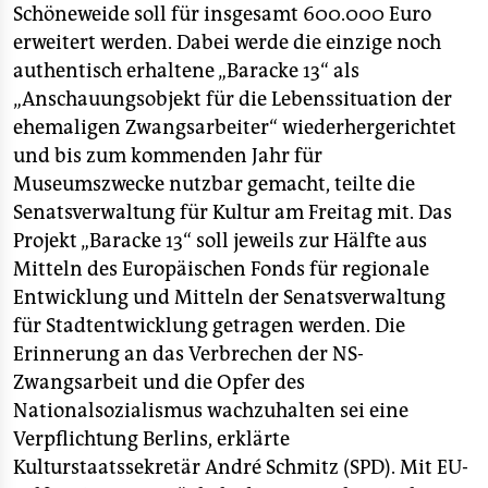
berlin
Schöneweide soll für insgesamt 600.000 Euro
erweitert werden. Dabei werde die einzige noch
nord
authentisch erhaltene „Baracke 13“ als
wahrheit
„Anschauungsobjekt für die Lebenssituation der
ehemaligen Zwangsarbeiter“ wiederhergerichtet
verlag
und bis zum kommenden Jahr für
Museumszwecke nutzbar gemacht, teilte die
verlag
Senatsverwaltung für Kultur am Freitag mit. Das
veranstaltungen
Projekt „Baracke 13“ soll jeweils zur Hälfte aus
Mitteln des Europäischen Fonds für regionale
shop
Entwicklung und Mitteln der Senatsverwaltung
fragen & hilfe
für Stadtentwicklung getragen werden. Die
Erinnerung an das Verbrechen der NS-
unterstützen
Zwangsarbeit und die Opfer des
abo
Nationalsozialismus wachzuhalten sei eine
Verpflichtung Berlins, erklärte
genossenschaft
Kulturstaatssekretär André Schmitz (SPD). Mit EU-