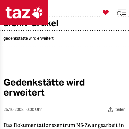

taz zahl ich
archiv-artikel

taz zahl ich
taz zahl ich
gedenkstätte wird erweitert
themen
politik
öko
Gedenkstätte wird
erweitert
gesellschaft
kultur
25.10.2008
0:00 Uhr
teilen
sport
Das Dokumentationszentrum NS-Zwangsarbeit in