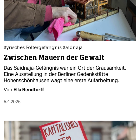
berlin
nord
wahrheit
verlag
Syrisches Foltergefängnis Saidnaja
verlag
Zwischen Mauern der Gewalt
veranstaltungen
Das Saidnaja-Gefängnis war ein Ort der Grausamkeit.
Eine Ausstellung in der Berliner Gedenkstätte
shop
Hohenschönhausen wagt eine erste Aufarbeitung.
Von
Ella Rendtorff
fragen & hilfe
5.4.2026
unterstützen
abo
genossenschaft