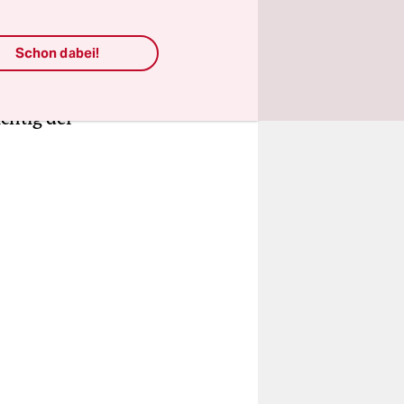
nitiative
schen Platz
Schon dabei!
ag für die
ischen
chtig der