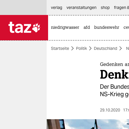
hautnavigation anspringen
hauptinhalt anspringen
footer anspringen
verlag
veranstaltungen
shop
fragen &
niedrigwasser
afd
bundeswehr
ce

taz zahl ich
taz zahl ich
Startseite
Politik
Deutschland
N
themen
politik
Gedenken an
Denk
öko
Der Bundest
gesellschaft
NS-Krieg ge
kultur
29.10.2020
17:
sport