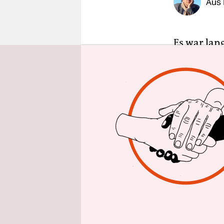
Aus 
epaper login
Es war lan
voraussich
Überfall v
den Union,
Stelle in B
Zweiten We
gewidmet i
Gedenkort „
politische
Die Idee de
anderem Di
Instituts,