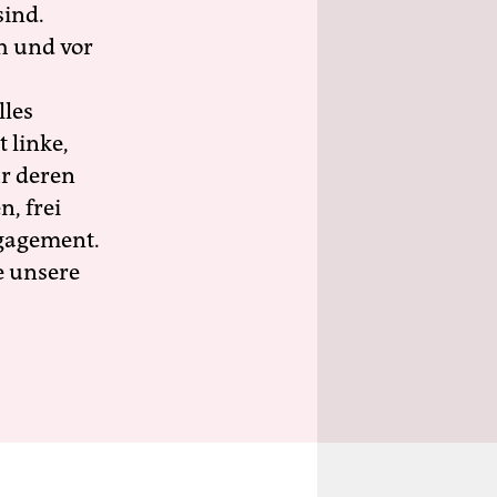
sind.
h und vor
lles
 linke,
ür deren
n, frei
ngagement.
e unsere