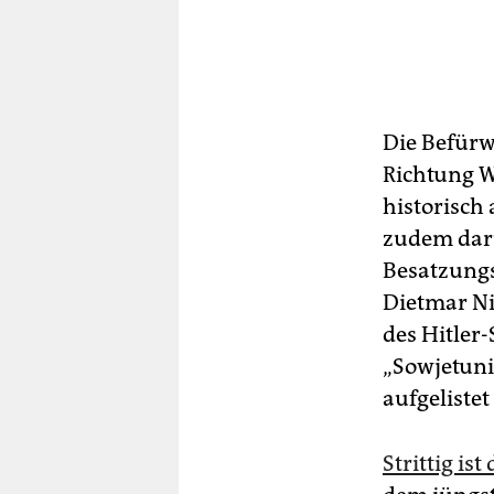
Die Befürw
Richtung W
historisch
zudem daru
Besatzungs
Dietmar Ni
des Hitler
„Sowjetuni
aufgelistet
Strittig is