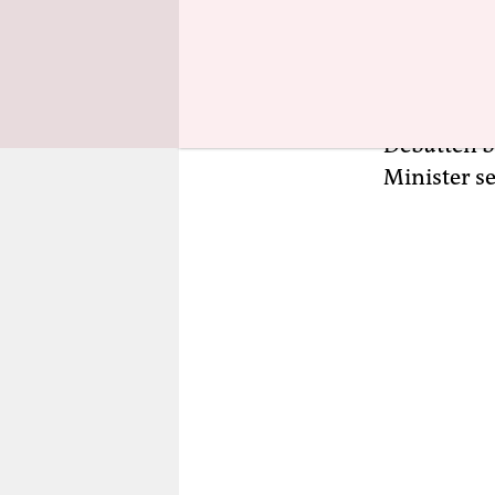
Bundestags
hat schon 
in der Mitt
SPD – dass
Debatten be
Minister s