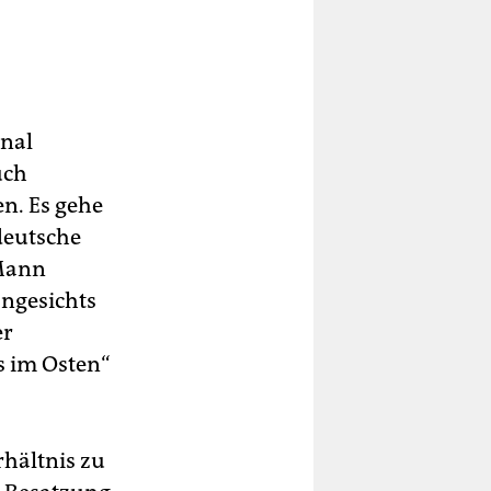
gnal
uch
en. Es gehe
deutsche
-Mann
angesichts
er
s im Osten“
rhältnis zu