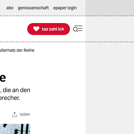
abo
genossenschaft
epaper login

taz zahl ich
taz zahl ich
ußerhalb der Reihe
e
, die an den
precher.
teilen