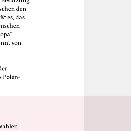
 Besatzung
ischen den
t es, das
nischen
ropa“
ennt von
der
s Polen-
wahlen