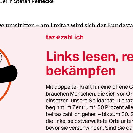
Berlin
Stefan Reinecke
ge umstritten – am Freitag wird sich der Bundest
tlich für ein Denkmal für Polen aussprechen. Es s
taz
zahl ich

on Nazi-Deutschland auf Polen 1939 erinnern. Lau
 SPD, FDP und Grüne unterstützen, soll „an pro
Links lesen, r
erlin ein Ort entstehen, der den polnischen Opfer
bekämpfen
ltkrieges und der
nationalsozialistischen Besatz
st“. Geplant ist nicht nur ein Denkmal, sondern a
für zivilgesellschaftliche Aktivitäten wie Jugenda
Mit doppelter Kraft für eine offene G
brauchen Menschen, die sich vor O
 Bildung, Begegnung“.
einsetzen, unsere Solidarität. Die ta
beginnt im Zentrum“. 50 Prozent a
s Polen-Denkmals entwickelte eine Initiative 2017
bei taz zahl ich gehen – bis zum 30
eter Bingen, damals Direktor des Deutschen Pol
die linke, selbstverwaltete Orte unte
bevor sie verschwinden. Sind Sie da
 anregte und die Außenminister Heiko Maas und