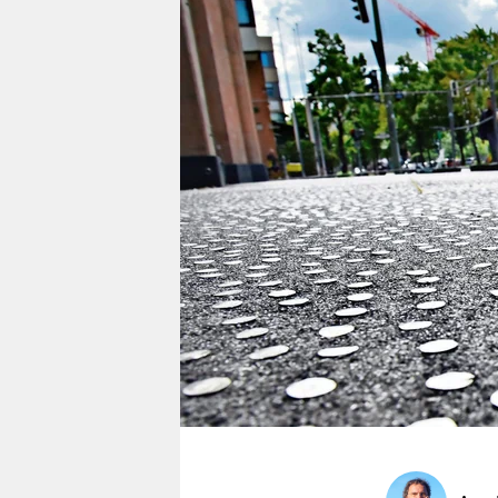
berlin
nord
wahrheit
verlag
verlag
veranstaltungen
shop
fragen & hilfe
unterstützen
abo
genossenschaft