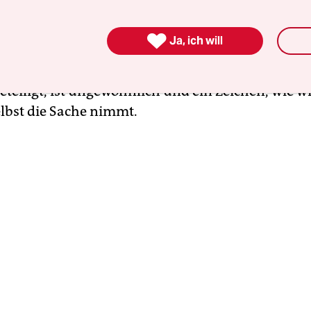
präsident Wolfgang Schäuble unterstützten. Die I
einen Vorschlag für den Ort gemacht: den Askani

Ja, ich will
e von Berlin. Maas spricht am Freitag im Bundest
 ein Außenminister sich an solchen parlamentar
teiligt, ist ungewöhnlich und ein Zeichen, wie wi
elbst die Sache nimmt.