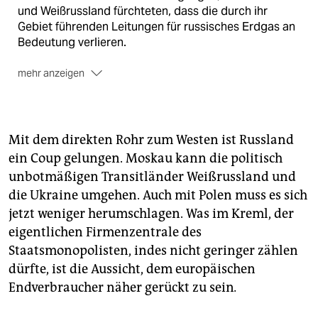
und Weißrussland fürchteten, dass die durch ihr
Gebiet führenden Leitungen für russisches Erdgas an
Bedeutung verlieren.
mehr anzeigen
Für Gerhard Schröder hat sich der Deal gelohnt: Er
wurde Ende März 2006, kurz nach seinem Abgang von
der politischen Bühne, Vorsitzender des
Aktionärsausschusses von Nord Stream - Entlohnung
Mit dem direkten Rohr zum Westen ist Russland
250.000 Euro.
ein Coup gelungen. Moskau kann die politisch
unbotmäßigen Transitländer Weißrussland und
die Ukraine umgehen. Auch mit Polen muss es sich
jetzt weniger herumschlagen. Was im Kreml, der
eigentlichen Firmenzentrale des
Staatsmonopolisten, indes nicht geringer zählen
dürfte, ist die Aussicht, dem europäischen
Endverbraucher näher gerückt zu sein
.