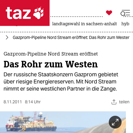

taz zahl ich
niedrigwasser
rente
landtagswahl in sachsen-anhalt
hybri

taz zahl ich
ie
Gazprom-Pipeline Nord Stream eröffnet: Das Rohr zum Westen
taz zahl ich
themen
Gazprom-Pipeline Nord Stream eröffnet
Das Rohr zum Westen
politik
Der russische Staatskonzern Gazprom gebietet
öko
über riesige Energiereserven. Mit Nord Stream
nimmt er seine westlichen Partner in die Zange.
gesellschaft
8.11.2011
8:14 Uhr
teilen
kultur
sport