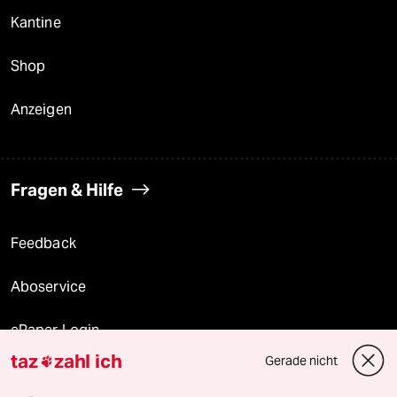
Kantine
Shop
Anzeigen
Fragen & Hilfe
Feedback
Aboservice
ePaper Login
taz
zahl ich
Gerade nicht

Downloads für Abonnierende