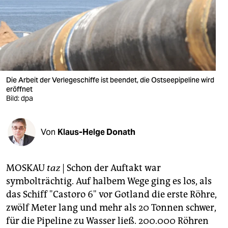
berlin
nord
wahrheit
verlag
Die Arbeit der Verlegeschiffe ist beendet, die Ostseepipeline wird
verlag
eröffnet
Bild: dpa
veranstaltungen
shop
Von
Klaus-Helge Donath
fragen & hilfe
MOSKAU
taz
| Schon der Auftakt war
unterstützen
symbolträchtig. Auf halbem Wege ging es los, als
abo
das Schiff "Castoro 6" vor Gotland die erste Röhre,
zwölf Meter lang und mehr als 20 Tonnen schwer,
genossenschaft
für die Pipeline zu Wasser ließ. 200.000 Röhren