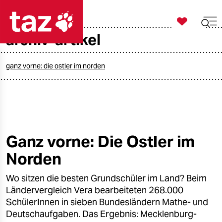

taz zahl ich
archiv-artikel

taz zahl ich
taz zahl ich
ganz vorne: die ostler im norden
themen
politik
öko
Ganz vorne: Die Ostler im
Norden
gesellschaft
Wo sitzen die besten Grundschüler im Land? Beim
kultur
Ländervergleich Vera bearbeiteten 268.000
sport
SchülerInnen in sieben Bundesländern Mathe- und
Deutschaufgaben. Das Ergebnis: Mecklenburg-