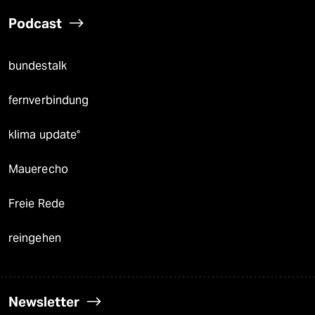
Podcast
bundestalk
fernverbindung
klima update°
Mauerecho
Freie Rede
reingehen
Newsletter