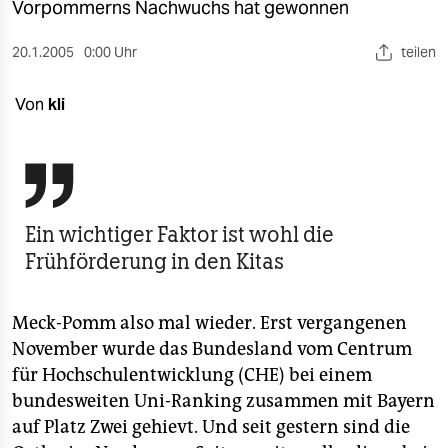
berlin
Vorpommerns Nachwuchs hat gewonnen
nord
20.1.2005
0:00 Uhr
teilen
wahrheit
Von
kli
verlag

verlag
veranstaltungen
Ein wichtiger Faktor ist wohl die
shop
Frühförderung in den Kitas
fragen & hilfe
Meck-Pomm also mal wieder. Erst vergangenen
unterstützen
November wurde das Bundesland vom Centrum
abo
für Hochschulentwicklung (CHE) bei einem
bundesweiten Uni-Ranking zusammen mit Bayern
genossenschaft
auf Platz Zwei gehievt. Und seit gestern sind die