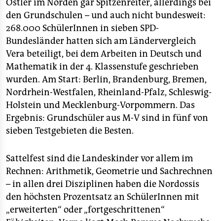
epaper login
Ostler im Norden gar Spitzenreiter, allerdings bei
den Grundschulen – und auch nicht bundesweit:
268.000 SchülerInnen in sieben SPD-
Bundesländer hatten sich am Ländervergleich
Vera beteiligt, bei dem Arbeiten in Deutsch und
Mathematik in der 4. Klassenstufe geschrieben
wurden. Am Start: Berlin, Brandenburg, Bremen,
Nordrhein-Westfalen, Rheinland-Pfalz, Schleswig-
Holstein und Mecklenburg-Vorpommern. Das
Ergebnis: Grundschüler aus M-V sind in fünf von
sieben Testgebieten die Besten.
Sattelfest sind die Landeskinder vor allem im
Rechnen: Arithmetik, Geometrie und Sachrechnen
– in allen drei Disziplinen haben die Nordossis
den höchsten Prozentsatz an SchülerInnen mit
„erweiterten“ oder „fortgeschrittenen“