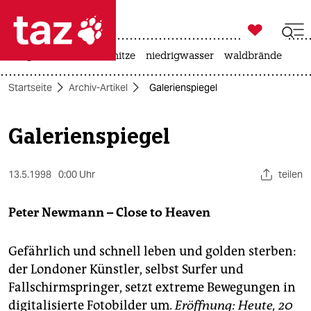

taz zahl ich
krieg in der ukraine
hitze
niedrigwasser
waldbrände

taz zahl ich
Startseite
Archiv-Artikel
Galerienspiegel
taz zahl ich
themen
Galerienspiegel
politik
13.5.1998
0:00 Uhr
teilen
öko
Peter Newmann – Close to Heaven
gesellschaft
kultur
Gefährlich und schnell leben und golden sterben:
der Londoner Künstler, selbst Surfer und
sport
Fallschirmspringer, setzt extreme Bewegungen in
digitalisierte Fotobilder um.
Eröffnung: Heute, 20