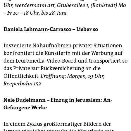
berlin
Uhr, werdermann art, Grubesallee 1, (Rahlstedt) Mo
– Fr 10 – 18 Uhr, bis 28. Juni
nord
wahrheit
Daniela Lehmann-Carrasco – Lieber so
verlag
Inszenierte Nahaufnahmen privater Situationen
verlag
konfrontiert die Künstlerin mit der Werbung auf
dem Leuromedia-Video-Board und transportiert so
veranstaltungen
das Private zur Rückversicherung an die
shop
Öffentlichkeit.
Eröffnung: Morgen, 19 Uhr,
Reeperbahn 152
fragen & hilfe
unterstützen
Nele Budelmann – Einzug in Jerusalem: An-
Gefangene Werke
abo
genossenschaft
In einem Zyklus großformatiger Bildern der