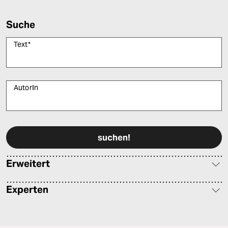
Suche
Text
*
AutorIn
Bitte füllen Sie alle Pflichtfelder (*) aus, um fortfahren zu können.
Erweitert
Experten