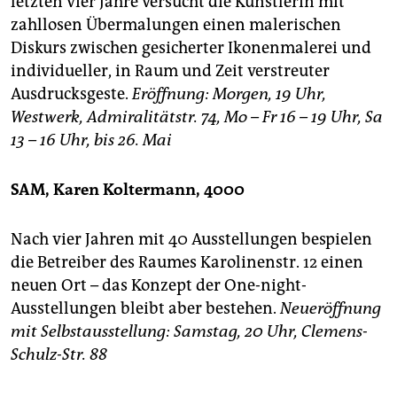
letzten vier Jahre versucht die Künstlerin mit
epaper login
zahllosen Übermalungen einen malerischen
Diskurs zwischen gesicherter Ikonenmalerei und
individueller, in Raum und Zeit verstreuter
Ausdrucksgeste.
Eröffnung: Morgen, 19 Uhr,
Westwerk, Admiralitätstr. 74, Mo – Fr 16 – 19 Uhr, Sa
13 – 16 Uhr, bis 26. Mai
SAM, Karen Koltermann, 4000
Nach vier Jahren mit 40 Ausstellungen bespielen
die Betreiber des Raumes Karolinenstr. 12 einen
neuen Ort – das Konzept der One-night-
Ausstellungen bleibt aber bestehen.
Neueröffnung
mit Selbstausstellung: Samstag, 20 Uhr, Clemens-
Schulz-Str. 88