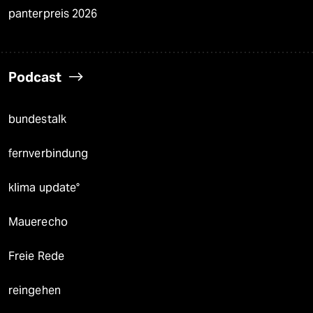
panterpreis 2026
Podcast
bundestalk
fernverbindung
klima update°
Mauerecho
Freie Rede
reingehen