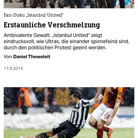
berlin
nord
Fan-Doku „Istanbul United“
Erstaunliche Verschmelzung
wahrheit
Ambivalente Gewalt: „Istanbul United“ zeigt
verlag
eindrucksvoll, wie Ultras, die einander spinnefeind sind,
durch den politischen Protest geeint werden.
verlag
Von
Daniel Theweleit
veranstaltungen
17.9.2014
shop
fragen & hilfe
unterstützen
abo
genossenschaft