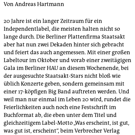
berlin
Von
Andreas Hartmann
nord
20 Jahre ist ein langer Zeitraum für ein
wahrheit
Independentlabel, die meisten halten nicht so
lange durch. Die Berliner Plattenfirma Staatsakt
verlag
aber hat nun zwei Dekaden hinter sich gebracht
und feiert das auch angemessen. Mit einer großen
verlag
Labeltour im Oktober und vorab einer zweitägigen
veranstaltungen
Gala im Berliner HAU an diesem Wochenende, bei
der ausgesuchte Staatsakt-Stars nicht bloß wie
shop
üblich Konzerte geben, sondern gemeinsam mit
fragen & hilfe
einer 17-köpfigen Big Band auftreten werden. Und
weil man nur einmal im Leben 20 wird, rundet die
unterstützen
Feierlichkeiten auch noch eine Festschrift im
abo
Buchformat ab, die eben unter dem Titel und
gleichzeitigem Label-Motto „Was erscheint, ist gut,
genossenschaft
was gut ist, erscheint“, beim Verbrecher Verlag