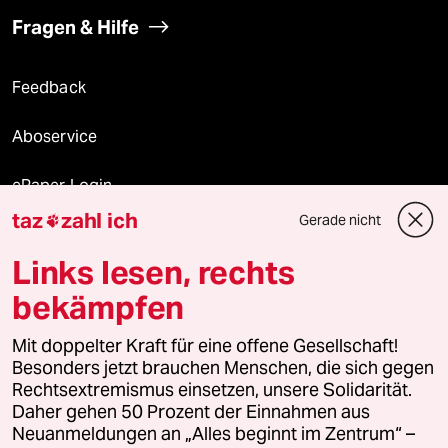
Fragen & Hilfe
Feedback
Aboservice
ePaper Login
taz
zahl ich
Gerade nicht

Downloads für Abonnierende
Links lesen, rechts
bekämpfen
© 2026 taz Verlags und Vertriebs GmbH
Mit doppelter Kraft für eine offene Gesellschaft!
Alle Rechte vorbehalten. Bei rechtlichen Fragen oder für Genehmigungen
wenden Sie sich bitte an
lizenzen@taz.de
Besonders jetzt brauchen Menschen, die sich gegen
Rechtsextremismus einsetzen, unsere Solidarität.
Daher gehen 50 Prozent der Einnahmen aus
Feedback
Redaktionsstatut
Kommune-Richtlinien
KI-
Neuanmeldungen an „Alles beginnt im Zentrum“ –