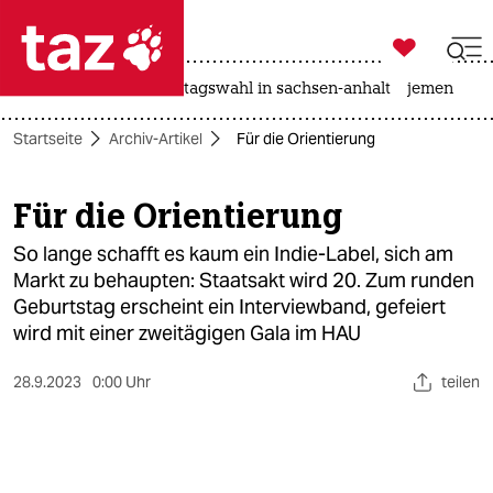

taz zahl ich
drohnen
rente
landtagswahl in sachsen-anhalt
jemen

taz zahl ich
Startseite
Archiv-Artikel
Für die Orientierung
taz zahl ich
themen
Für die Orientierung
politik
So lange schafft es kaum ein Indie-Label, sich am
Markt zu behaupten: Staatsakt wird 20. Zum runden
öko
Geburtstag erscheint ein Interviewband, gefeiert
wird mit einer zweitägigen Gala im HAU
gesellschaft
28.9.2023
0:00 Uhr
teilen
kultur
sport