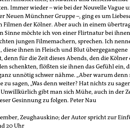
ten. Immer wieder – wie bei der Nouvelle Vague 
er Neuen Münchner Gruppe –, ging es um Liebes
den Filmen der Kölner. Aber auch in einem übertra
n Sinne möchte ich von einer Flirtnatur bei ihnen
hten jungen Filmemachern, sprechen. Ich nenne
h, diese ihnen in Fleisch und Blut übergegangene
t, denn für die Zeit dieses Abends, den die Kölner
en schenkten, flößten sie ihnen das Gefühl ein, 
ganz unnötig schwer nähme. „Aber warum denn n
e zu sagen, „Was denn weiter? Hat nichts zu sagen
 Unwillkürlich gibt man sich Mühe, auch in der Z
ieser Gesinnung zu folgen.
Peter Nau
ptember, Zeughauskino; der Autor spricht zur Ein
nd 20 Uhr