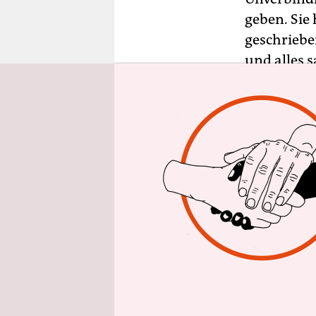
epaper login
geben. Sie
geschrieben
und alles s
versuchen,
kennzeichn
Vor allem 
Meisterwer
gefühls-­ 
Wenn je da
Kennzeichn
wobei Pers
ineinander
Imbissbude
Spritztour