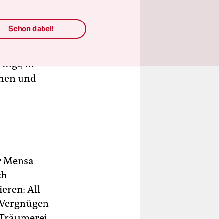
e mit der
Schon dabei!
pringen der
nach Puna;
ingt, in
chen und
er Mensa
ch
eren: All
n Vergnügen
 Träumerei