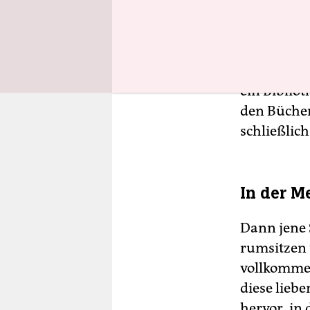
Bedienunge
noch merk
(„Jägermei
„Kölner Gr
ein Bibliot
den Büche
schließlich
In der M
Dann jene 
rumsitzen 
vollkommen
diese lieb
hervor, in