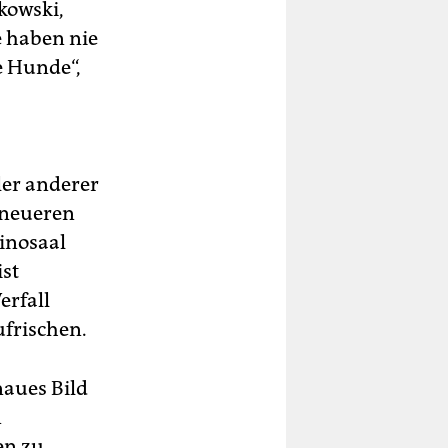
kowski,
 haben nie
e Hunde“,
ler anderer
 neueren
Kinosaal
st
erfall
ufrischen.
naues Bild
n
en zu