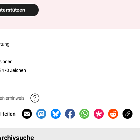
nterstützen
itung
nsionen
/ 3470 Zeichen
ehlerhinweis
 teilen
Archivsuche