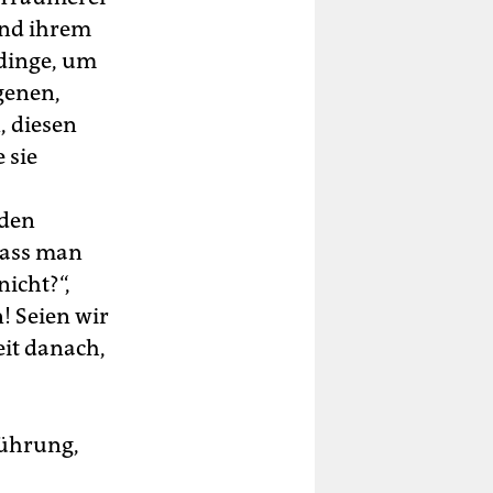
und ihrem
dinge, um
genen,
, diesen
 sie
 den
dass man
icht?“,
! Seien wir
eit danach,
führung,