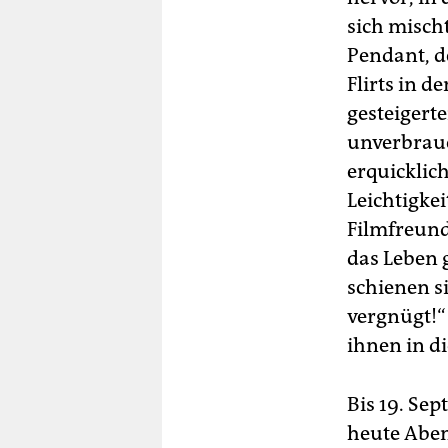
sich misch
Pendant, d
Flirts in 
gesteigerte
unverbrauc
erquicklic
Leichtigkei
Filmfreund
das Leben 
schienen si
vergnügt!“
ihnen in d
Bis 19. Se
heute Abe