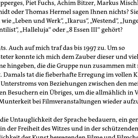
pperges, Piet Fuchs, Achim Bitzer, Markus Misch
idt oder Thomas Hermel sagen Ihnen nichts? Sie
 wie „Leben und Werk“, „Ikarus“, „Westend“, „Jung
tilist“, „Halleluja“ oder „8 Essen III“ gehört?
ts. Auch auf mich traf das bis 1997 zu. Um so
teter konnte ich mich dem Zauber dieser und vie
lme hingeben, die die Gruppe nun zusammen mit
. Damals tat die fieberhafte Erregung im vollen 
s Unterstroms von Beziehungen zwischen den mei
en Besuchern ein Übriges, um die allmählich in V
Munterkeit bei Filmveranstaltungen wieder aufz
ie Untauglichkeit der Sprache bedauern, ein ge
 in der Freiheit des Witzes und in der schützende
ichkeit der Kunst bewegenden Filme und Filmch