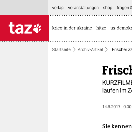
hautnavigation anspringen
hauptinhalt anspringen
footer anspringen
verlag
veranstaltungen
shop
fragen &
krieg in der ukraine
hitze
us-demokr

taz zahl ich
taz zahl ich
Startseite
Archiv-Artikel
Frischer Z
themen
Frisc
politik
öko
KURZFILMBi
laufen im 
gesellschaft
kultur
14.9.2017
0:00
sport
Sie kennen