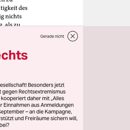
tigkeit des
ig nichts
, als zu
Gerade nicht
echts
leinen
nz
 kann.
 zur
esellschaft! Besonders jetzt
rt gegen Rechtsextremismus
nten Filme,
z kooperiert daher mit „Alles
 Fiktion
ller Einnahmen aus Anmeldungen
e an einer
. September – an die Kampagne,
ine
rstützt und Freiräume sichern will,
bei?