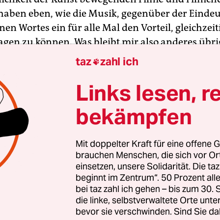
 haben eben, wie die Musik, gegenüber der Eindeu
en Wortes ein für alle Mal den Vorteil, gleichzeit
agen zu können. Was bleibt mir also anderes übrig
 das Gesehene und Gehörte durch das Gefühl zu
taz
zahl ich

en, das es in mir erregte?
Links lesen, r
sprach mich das unmittelbar Persönliche dieser k
bekämpfen
ke an, das überhaupt nur in vagen Umrissen, ga
und ahnungsweise begriffen und gewertet werden
s Wort „sympathisch“ unentbehrlich gewesen ist
Mit doppelter Kraft für eine offene G
brauchen Menschen, die sich vor O
ung von Personen, dann für die der oben genan
einsetzen, unsere Solidarität. Die ta
onen und Filme, Natur und Kunst, Dokument und
beginnt im Zentrum“. 50 Prozent a
 übergehen und eins werden. Zwei Biertrinker, di
bei taz zahl ich gehen – bis zum 30
 die Zeit totschlagen und mit geliehenem Auto e
die linke, selbstverwaltete Orte unte
bevor sie verschwinden. Sind Sie da
 ins Kölner Umland machen; ein ausschließlich in