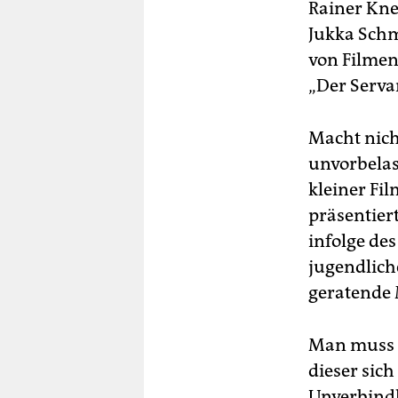
berlin
Rainer Kne
Jukka Schm
nord
von Filmen
wahrheit
„Der Servan
verlag
Macht nich
verlag
unvorbelas
kleiner Fi
veranstaltungen
präsentiert
shop
infolge de
fragen & hilfe
jugendlich
geratende 
unterstützen
abo
Man muss d
genossenschaft
dieser sich
Unverbindl