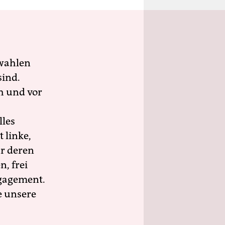
wahlen
sind.
h und vor
lles
 linke,
ür deren
n, frei
ngagement.
e unsere