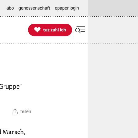
abo
genossenschaft
epaper login

taz zahl ich
taz zahl ich
 Gruppe“
teilen
d Marsch,