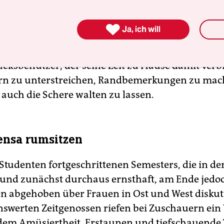
n verliebter Junge, der diese sonderbare Vorlieb
würdigeren für ein bestimmtes Markengetränk

Ja, ich will
ster“) teilt; ein Sommertag im Freibad mit Turms
uppe“; ein listiges Hippie-Pärchen auf dem Weg 
heksbenutzer, der seine Zeit zu Hause damit verbr
rn zu unterstreichen, Randbemerkungen zu ma
 auch die Schere walten zu lassen.
ensa rumsitzen
Studenten fortgeschrittenen Semesters, die in d
und zunächst durchaus ernsthaft, am Ende jedo
 abgehoben über Frauen in Ost und West diskuti
enswerten Zeitgenossen riefen bei Zuschauern ei
 dem Amüsiertheit, Erstaunen und tiefschauende