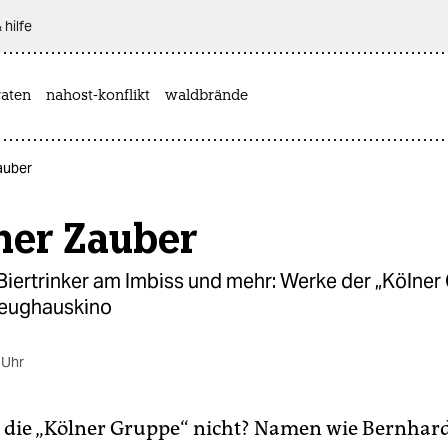
 hilfe
aten
nahost-konflikt
waldbrände
auber
her Zauber
ertrinker am Imbiss und mehr: Werke der „Kölner
Zeughauskino
 Uhr
 die „Kölner Gruppe“ nicht? Namen wie Bernhar