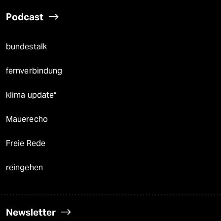
Podcast
bundestalk
fernverbindung
klima update°
Mauerecho
Freie Rede
reingehen
Newsletter