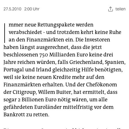
berlin
27.5.2010
2:00 Uhr
teilen
nord
I
mmer neue Rettungspakete werden
wahrheit
verabschiedet - und trotzdem kehrt keine Ruhe
verlag
an den Finanzmärkten ein. Die Investoren
haben längst ausgerechnet, dass die jetzt
verlag
beschlossenen 750 Milliarden Euro keine drei
veranstaltungen
Jahre reichen würden, falls Griechenland, Spanien,
Portugal und Irland gleichzeitig Hilfe benötigten,
shop
weil sie keine neuen Kredite mehr auf den
fragen & hilfe
Finanzmärkten erhalten. Und der Chefökonom
der Citigroup, Willem Buiter, hat ermittelt, dass
unterstützen
sogar 2 Billionen Euro nötig wären, um alle
gefährdeten Euroländer mittelfristig vor dem
abo
Bankrott zu retten.
genossenschaft