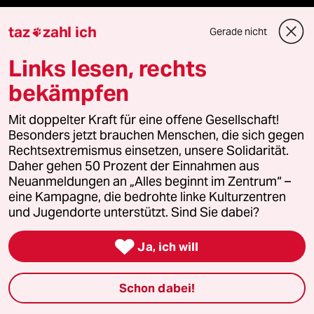
Vergangene
taz
zahl ich
Gerade nicht

Links lesen, rechts
taz lab 2027
bekämpfen
Mit doppelter Kraft für eine offene Gesellschaft!
Mehr taz Lesestoff
Besonders jetzt brauchen Menschen, die sich gegen
Rechtsextremismus einsetzen, unsere Solidarität.
Daher gehen 50 Prozent der Einnahmen aus
taz Blogs
Neuanmeldungen an „Alles beginnt im Zentrum“ –
eine Kampagne, die bedrohte linke Kulturzentren
taz FUTURZWEI
und Jugendorte unterstützt. Sind Sie dabei?
Le Monde diplomatique

Ja, ich will
taz Archiv
Schon dabei!