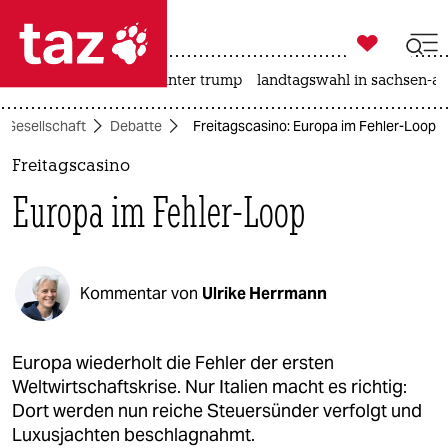

taz zahl ich
nahost-konflikt
usa unter trump
landtagswahl in sachsen-an

taz zahl ich
Gesellschaft
Debatte
Freitagscasino: Europa im Fehler-Loop
taz zahl ich
Freitagscasino
themen
Europa im Fehler-Loop
politik
öko
Kommentar von
Ulrike Herrmann
gesellschaft
kultur
Europa wiederholt die Fehler der ersten
Weltwirtschaftskrise. Nur Italien macht es richtig:
sport
Dort werden nun reiche Steuersünder verfolgt und
Luxusjachten beschlagnahmt.