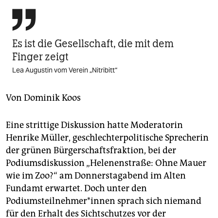
berlin

nord
Es ist die Gesellschaft, die mit dem
wahrheit
Finger zeigt
verlag
Lea Augustin vom Verein „Nitribitt“
verlag
Von
Dominik Koos
veranstaltungen
shop
Eine strittige Diskussion hatte Moderatorin
Henrike Müller, geschlechterpolitische Sprecherin
fragen & hilfe
der grünen Bürgerschaftsfraktion, bei der
unterstützen
Podiumsdiskussion „Helenenstraße: Ohne Mauer
wie im Zoo?“ am Donnerstagabend im Alten
abo
Fundamt erwartet. Doch unter den
Podiumsteilnehmer*innen sprach sich niemand
genossenschaft
für den Erhalt des Sichtschutzes vor der