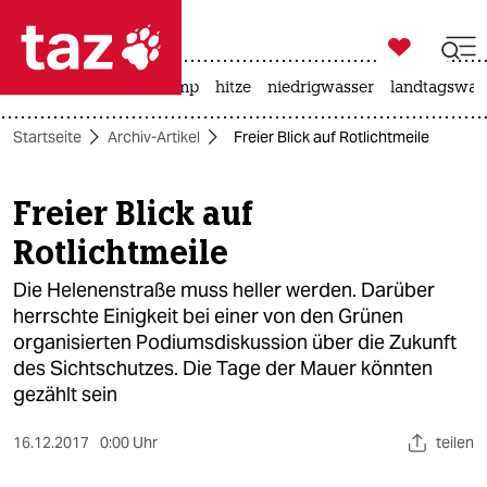

taz zahl ich
katzen
usa unter trump
hitze
niedrigwasser
landtagswahl

taz zahl ich
Startseite
Archiv-Artikel
Freier Blick auf Rotlichtmeile
taz zahl ich
themen
Freier Blick auf
Rotlichtmeile
politik
Die Helenenstraße muss heller werden. Darüber
öko
herrschte Einigkeit bei einer von den Grünen
organisierten Podiumsdiskussion über die Zukunft
gesellschaft
des Sichtschutzes. Die Tage der Mauer könnten
kultur
gezählt sein
sport
16.12.2017
0:00 Uhr
teilen