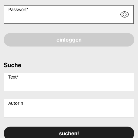
Passwort
*
Bitte füllen Sie alle Pflichtfelder (*) aus, um fortfahren zu können.
Suche
Text
*
AutorIn
Bitte füllen Sie alle Pflichtfelder (*) aus, um fortfahren zu können.