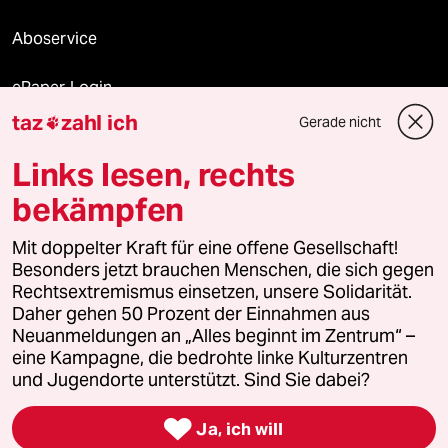
Aboservice
ePaper Login
taz
zahl ich
Gerade nicht

Downloads für Abonnierende
Links lesen, rechts
bekämpfen
© 2026 taz Verlags und Vertriebs GmbH
Mit doppelter Kraft für eine offene Gesellschaft!
Alle Rechte vorbehalten. Bei rechtlichen Fragen oder für Genehmigungen
wenden Sie sich bitte an
lizenzen@taz.de
Besonders jetzt brauchen Menschen, die sich gegen
Rechtsextremismus einsetzen, unsere Solidarität.
Daher gehen 50 Prozent der Einnahmen aus
Feedback
Redaktionsstatut
Kommune-Richtlinien
KI-
Neuanmeldungen an „Alles beginnt im Zentrum“ –
eine Kampagne, die bedrohte linke Kulturzentren
Leitlinie
Informant
Datenschutz
Impressum
AGB
und Jugendorte unterstützt. Sind Sie dabei?
Seitenwende
Einwilligungen widerrufen (Ads)

Ja, ich will