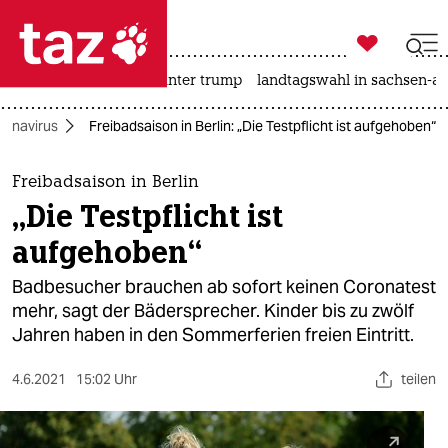

taz zahl ich
nahost-konflikt
usa unter trump
landtagswahl in sachsen-an

taz zahl ich
ronavirus
Freibadsaison in Berlin: „Die Testpflicht ist aufgehoben“
taz zahl ich
themen
Freibadsaison in Berlin
„Die Testpflicht ist
politik
aufgehoben“
öko
Badbesucher brauchen ab sofort keinen Coronatest
mehr, sagt der Bädersprecher. Kinder bis zu zwölf
gesellschaft
Jahren haben in den Sommerferien freien Eintritt.
kultur
4.6.2021
15:02 Uhr
teilen
sport