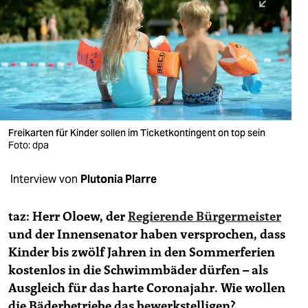
berlin
nord
wahrheit
verlag
verlag
Freikarten für Kinder sollen im Ticketkontingent on top sein
Foto: dpa
veranstaltungen
shop
Interview von
Plutonia Plarre
fragen & hilfe
taz: Herr Oloew, der
Regierende Bürgermeister
unterstützen
und der Innensenator haben versprochen, dass
Kinder bis zwölf Jahren in den Sommerferien
abo
kostenlos in die Schwimmbäder dürfen – als
genossenschaft
Ausgleich für das harte Coronajahr. Wie wollen
die Bäderbetriebe das bewerkstelligen?