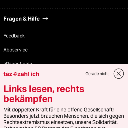
Fragen & Hilfe
Feedback
Aboservice
ePaper Login
taz
zahl ich
Gerade nicht

Downloads für Abonnierende
Links lesen, rechts
bekämpfen
© 2026 taz Verlags und Vertriebs GmbH
Mit doppelter Kraft für eine offene Gesellschaft!
Alle Rechte vorbehalten. Bei rechtlichen Fragen oder für Genehmigungen
wenden Sie sich bitte an
lizenzen@taz.de
Besonders jetzt brauchen Menschen, die sich gegen
Rechtsextremismus einsetzen, unsere Solidarität.