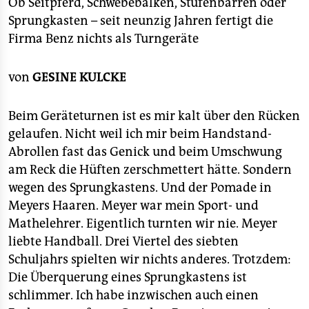
berlin
Ob Seitpferd, Schwebebalken, Stufenbarren oder
Sprungkasten – seit neunzig Jahren fertigt die
nord
Firma Benz nichts als Turngeräte
wahrheit
von
GESINE KULCKE
verlag
Beim Geräteturnen ist es mir kalt über den Rücken
verlag
gelaufen. Nicht weil ich mir beim Handstand-
veranstaltungen
Abrollen fast das Genick und beim Umschwung
am Reck die Hüften zerschmettert hätte. Sondern
shop
wegen des Sprungkastens. Und der Pomade in
fragen & hilfe
Meyers Haaren. Meyer war mein Sport- und
Mathelehrer. Eigentlich turnten wir nie. Meyer
unterstützen
liebte Handball. Drei Viertel des siebten
abo
Schuljahrs spielten wir nichts anderes. Trotzdem:
Die Überquerung eines Sprungkastens ist
genossenschaft
schlimmer. Ich habe inzwischen auch einen