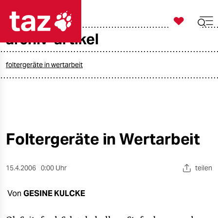

taz zahl ich
archiv-artikel

taz zahl ich
taz zahl ich
foltergeräte in wertarbeit
themen
politik
öko
Foltergeräte in Wertarbeit
gesellschaft
15.4.2006
0:00 Uhr
teilen
kultur
Von
GESINE KULCKE
sport