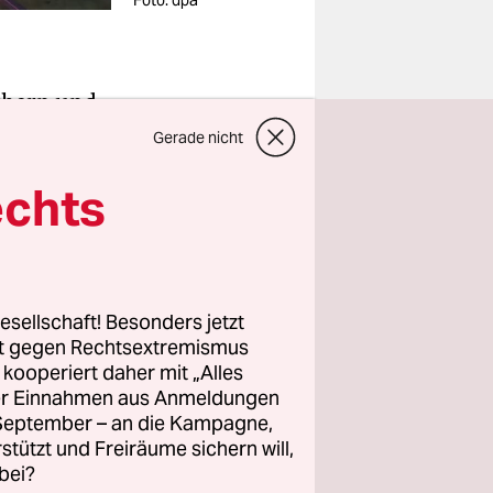
Foto: dpa
chern und
e
Gerade nicht
e Bosch am
echts
liefert.
ch vom
esellschaft! Besonders jetzt
sco
rt gegen Rechtsextremismus
am 14.
z kooperiert daher mit „Alles
 der
ller Einnahmen aus Anmeldungen
 Klägern
. September – an die Kampagne,
rstützt und Freiräume sichern will,
“.
bei?