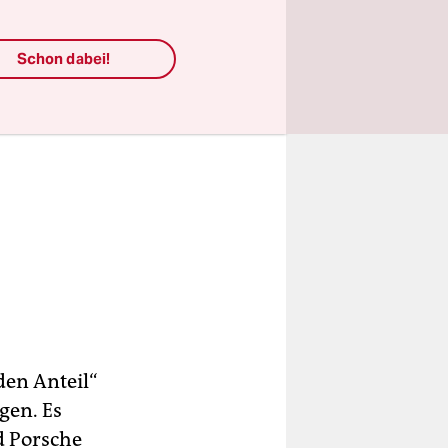
Schon dabei!
en Anteil“
gen. Es
d Porsche