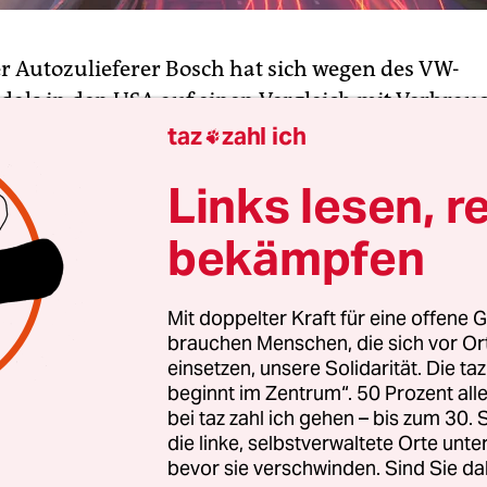
r Autozulieferer Bosch hat sich wegen des VW-
als in den USA auf einen Vergleich mit Verbrau
wagenhändlern geeinigt. Das Unternehmen zahl
taz
zahl ich

27,5 Millionen Dollar (305 Millionen Euro), teilt
Links lesen, r
it. Der Konzern hatte Volkswagen für die vom
dal betroffenen Motoren Softwarekomponenten ge
bekämpfen
ichsvereinbarung muss den Angaben zufolge no
Mit doppelter Kraft für eine offene G
n US-Bundesrichter Charles Breyer in San Franci
brauchen Menschen, die sich vor O
werden. Für die Prüfung sei ein Gerichtstermin 
einsetzen, unsere Solidarität. Die ta
nberaumt worden. Das Unternehmen betonte, mit
beginnt im Zentrum“. 50 Prozent a
vereinbarung „erkennt Bosch weder den von den
bei taz zahl ich gehen – bis zum 30
die linke, selbstverwaltete Orte unte
nen Sachverhalt an, noch räumt Bosch Schuld ein
bevor sie verschwinden. Sind Sie da