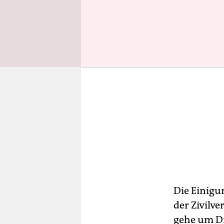
Die Einigu
der Zivilv
gehe um Di