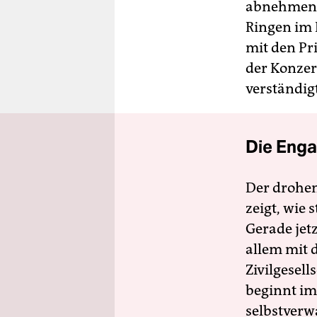
abnehmen.
Ringen im
mit den Pr
der Konzer
verständigt
Die Enga
Der drohe
zeigt, wie
Gerade jet
allem mit d
Zivilgesell
beginnt im
selbstverw