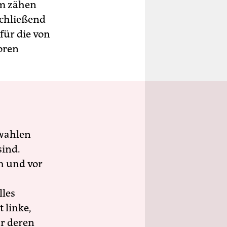
em zähen
chließend
für die von
oren
wahlen
sind.
h und vor
lles
 linke,
ür deren