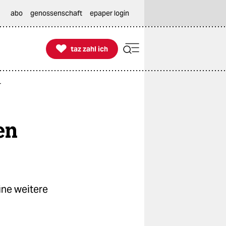
abo
genossenschaft
epaper login

taz zahl ich
taz zahl ich
r
en
ne weitere