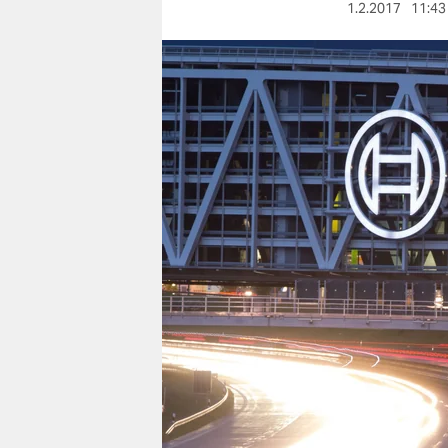
berlin
1.2.2017
11:43
nord
wahrheit
verlag
verlag
veranstaltungen
shop
fragen & hilfe
unterstützen
abo
genossenschaft