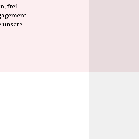
n, frei
ngagement.
e unsere