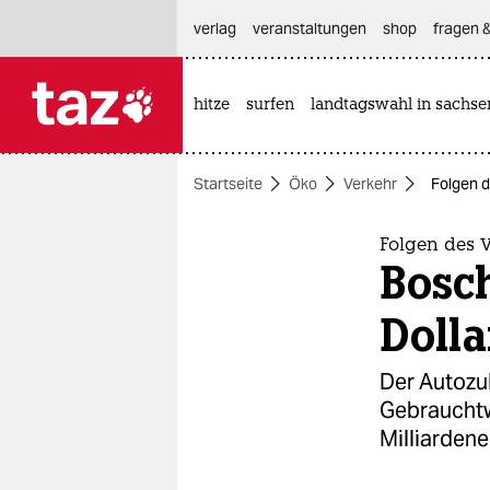
hautnavigation anspringen
hauptinhalt anspringen
footer anspringen
verlag
veranstaltungen
shop
fragen &
hitze
surfen
landtagswahl in sachse

taz zahl ich
taz zahl ich
Startseite
Öko
Verkehr
Folgen d
themen
politik
Folgen des 
Bosch
öko
Dolla
gesellschaft
Der Autozul
kultur
Gebrauchtw
Milliarden
sport