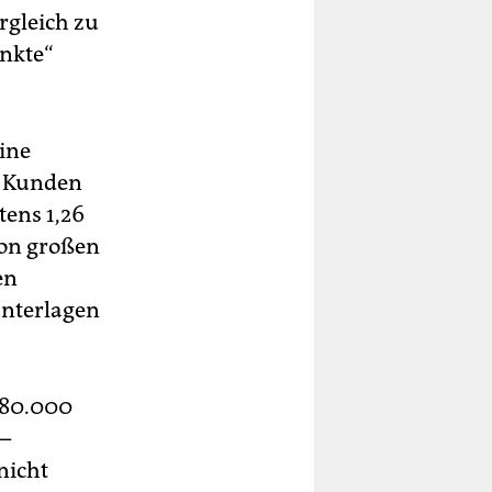
rgleich zu
unkte“
ine
r Kunden
ens 1,26
von großen
en
unterlagen
 80.000
 –
nicht