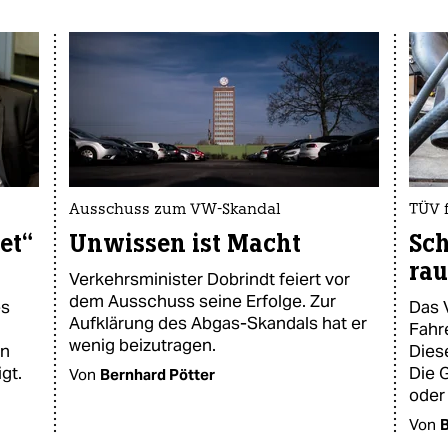
Ausschuss zum VW-Skandal
TÜV 
et“
Unwissen ist Macht
Sc
rau
Verkehrsminister Dobrindt feiert vor
dem Ausschuss seine Erfolge. Zur
es
Das 
Aufklärung des Abgas-Skandals hat er
Fahre
wenig beizutragen.
en
Dies
gt.
Die 
Von
Bernhard Pötter
oder
Von
B