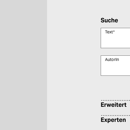
Suche
Text
*
AutorIn
Bitte füllen Sie
Erweitert
Experten