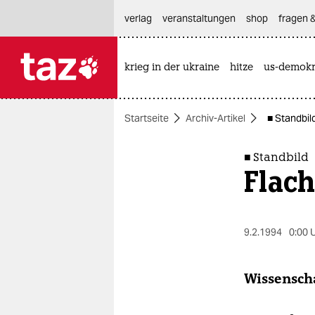
hautnavigation anspringen
hauptinhalt anspringen
footer anspringen
verlag
veranstaltungen
shop
fragen &
krieg in der ukraine
hitze
us-demokr

taz zahl ich
taz zahl ich
Startseite
Archiv-Artikel
■ Standbil
themen
politik
■ Standbild
Flac
öko
gesellschaft
9.2.1994
0:00 
kultur
Wissenscha
sport