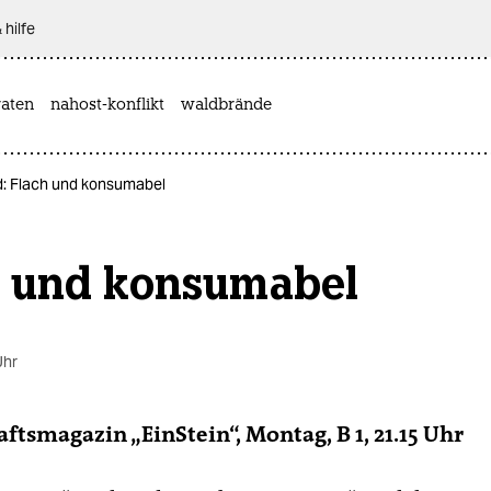
 hilfe
aten
nahost-konflikt
waldbrände
d: Flach und konsumabel
h und konsumabel
Uhr
ftsmagazin „EinStein“, Montag, B 1, 21.15 Uhr