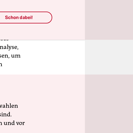
eiche am
Schon dabei!
in
eses
nalyse,
sen, um
n
wahlen
sind.
h und vor