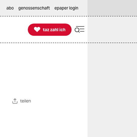
abo
genossenschaft
epaper login

taz zahl ich
taz zahl ich
teilen