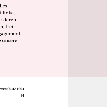
lles
 linke,
ür deren
n, frei
ngagement.
e unsere
vom
09.02.1994
14