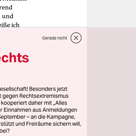
hrend
n und
iße ich
Gerade nicht
die
echts
rungen der
imation der
ines
esellschaft! Besonders jetzt
r
rt gegen Rechtsextremismus
z kooperiert daher mit „Alles
t
) arbeite,
ller Einnahmen aus Anmeldungen
er und
. September – an die Kampagne,
ie
rstützt und Freiräume sichern will,
bei?
eug