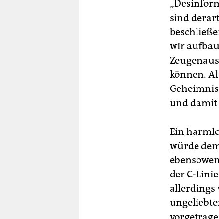
berlin
„Desinform
sind derar
nord
beschließe
wahrheit
wir aufbaue
Zeugenauss
verlag
können. Al
verlag
Geheimnisse
und damit 
veranstaltungen
shop
Ein harmlo
fragen & hilfe
würde demn
ebensoweni
unterstützen
der C-Linie
abo
allerdings
ungeliebte
genossenschaft
vorgetrage