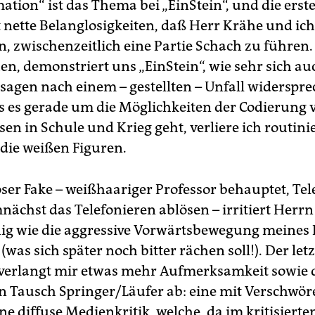
ation“ ist das Thema bei „EinStein“, und die erst
t nette Belanglosigkeiten, daß Herr Krähe und ich
n, zwischenzeitlich eine Partie Schach zu führe
n, demonstriert uns „EinStein“, wie sehr sich au
agen nach einem – gestellten – Unfall widerspr
s es gerade um die Möglichkeiten der Codierung 
n in Schule und Krieg geht, verliere ich routini
die weißen Figuren.
ser Fake – weißhaariger Professor behauptet, Tel
ächst das Telefonieren ablösen – irritiert Herr
g wie die aggressive Vorwärtsbewegung meines
 (was sich später noch bitter rächen soll!). Der let
 verlangt mir etwas mehr Aufmerksamkeit sowie 
n Tausch Springer/Läufer ab: eine mit Verschwö
ne diffuse Medienkritik, welche, da im kritisier