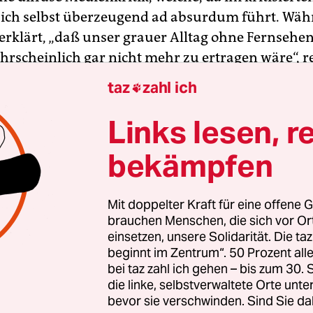
sich selbst überzeugend ad absurdum führt. Wä
 erklärt, „daß unser grauer Alltag ohne Fernsehe
hrscheinlich gar nicht mehr zu ertragen wäre“, re
rn Krähes Königsflügel.
taz
zahl ich

 Erwarten nimmt Krähe dieses anscheinend als 
Links lesen, r
 vom eintönigen Arbeitsalltag und den Anforde
bekämpfen
sellschaft“, die „EinStein“ als Aufgabe und Legit
ieht, und kontert plump über einen „innerhalb e
ses gemeinschaftlich festgelegten Code der
Mit doppelter Kraft für eine offene G
ion“: „Schach!“ Während ich fieberhaft an eine
brauchen Menschen, die sich vor O
einsetzen, unsere Solidarität. Die ta
schen (Opfer-)Kombination“ (Helmut Pfleger,
Zei
beginnt im Zentrum“. 50 Prozent a
auf dem Schirm überraschend Michael Sontheim
bei taz zahl ich gehen – bis zum 30
treffend, welche Verrücktheit darin besteht, daß d
die linke, selbstverwaltete Orte unte
bevor sie verschwinden. Sind Sie da
ellschaft dafür sorgen muß, daß die Leute das Z