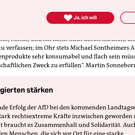
dukte) sofort wieder vergessen“, damit sie das gl
Tag wieder neu konsumieren können.

Ja, ich will
kt rettet meine Opferkombination Herrn Krähe e
tes) Remis, und ich kann mich daran machen, di
zu verfassen; im Ohr stets Michael Sontheimers A
enprodukte sehr konsumabel und flach sein müs
chaftlichen Zweck zu erfüllen“.
Martin Sonnebor
gierten stärken
nde Erfolg der AfD bei den kommenden Landtags
 stark rechtsextreme Kräfte inzwischen geworden 
zt braucht es Zusammenhalt und Solidarität. Auc
en Menschen, die sich vor Ort für eine starke