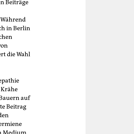
en Beiträge
n. Während
ch in Berlin
echen
von
ert die Wahl
epathie
n Krähe
 Bauern auf
zte Beitrag
den
rermiene
ten Medium