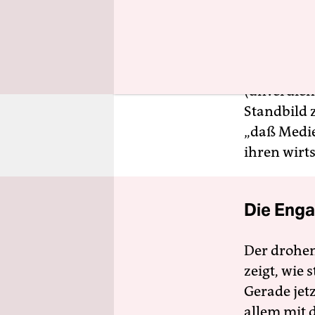
(Medienpro
nächsten 
Im Endeffe
(unverdien
Standbild 
„daß Medi
ihren wirts
Die Enga
Der drohe
zeigt, wie
Gerade jet
allem mit d