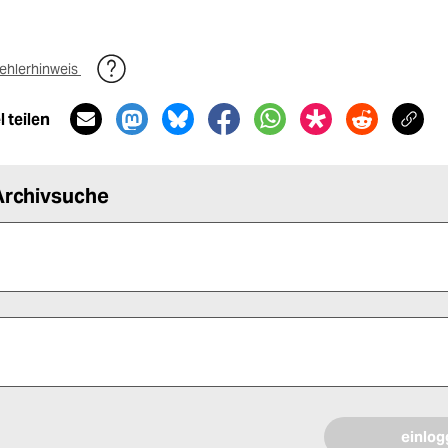
ehlerhinweis
 teilen
Archivsuche
 alle Pflichtfelder (*) aus, um fortfahren zu können.