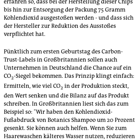
epaper login
erfahren so, dass bei der Herstellung dieser Chips
bis hin zur Entsorgung der Packung 75 Gramm
Kohlendioxid ausgestoßen werden - und dass sich
der Hersteller zur Reduktion des Ausstoßes
verpflichtet hat.
Pünktlich zum ersten Geburtstag des Carbon-
Trust-Labels in Großbritannien sollen auch
Unternehmen in Deutschland die Chance auf ein
CO
-Siegel bekommen. Das Prinzip klingt einfach:
2
Ermitteln, wie viel CO
in der Produktion steckt,
2
den Wert senken und die Bilanz auf das Produkt
schreiben. In Großbritannien liest sich das zum
Beispiel so: "Wir haben den Kohlendioxid-
Fußabdruck von Botanics Shampoo um 20 Prozent
gesenkt. Sie können auch helfen. Wenn Sie zum
Haarewaschen kälteres Wasser nutzen, reduzieren