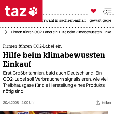

taz zahl ich
hitze
surfen
landtagswahl in sachsen-anhalt
gewalt gegen

taz zahl ich
ie
Firmen führen CO2-Label ein: Hilfe beim klimabewussten Einkau
taz zahl ich
themen
Firmen führen CO2-Label ein
Hilfe beim klimabewussten
politik
Einkauf
öko
Erst Großbritannien, bald auch Deutschland: Ein
CO2-Label soll Verbrauchern signalisieren, wie viel
gesellschaft
Treibhausgase für die Herstellung eines Produkts
nötig sind.
kultur
sport
20.4.2008
2:00 Uhr
teilen