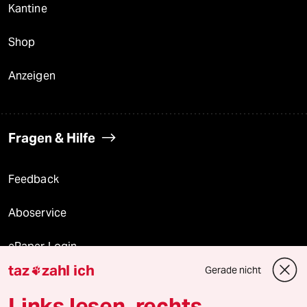
Kantine
Shop
Anzeigen
Fragen & Hilfe
Feedback
Aboservice
ePaper Login
taz
zahl ich
Gerade nicht

Downloads für Abonnierende
Links lesen, rechts