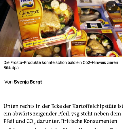
berlin
nord
wahrheit
verlag
verlag
veranstaltungen
Die Frosta-Produkte könnte schon bald ein Co2-Hinweis zieren
Bild: dpa
shop
Von
Svenja Bergt
fragen & hilfe
unterstützen
Unten rechts in der Ecke der Kartoffelchipstüte ist
abo
ein abwärts zeigender Pfeil. 75g steht neben dem
genossenschaft
Pfeil und CO
darunter. Britische Konsumenten
2