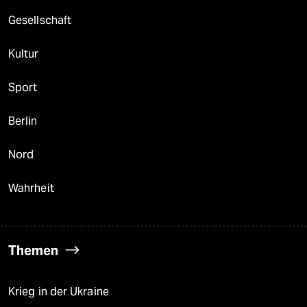
berlin
Gesellschaft
nord
Kultur
wahrheit
Sport
verlag
verlag
Berlin
veranstaltungen
Nord
shop
Wahrheit
fragen & hilfe
unterstützen
Themen
abo
genossenschaft
Krieg in der Ukraine