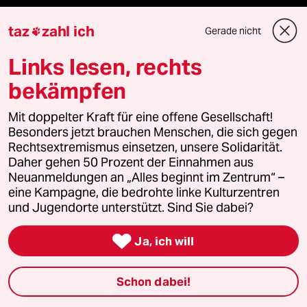
Niedrigwasser
taz
zahl ich
Gerade nicht

Links lesen, rechts
Waldbrände
bekämpfen
Mit doppelter Kraft für eine offene Gesellschaft!
Verlag
Besonders jetzt brauchen Menschen, die sich gegen
Rechtsextremismus einsetzen, unsere Solidarität.
Daher gehen 50 Prozent der Einnahmen aus
Aktuelles
Neuanmeldungen an „Alles beginnt im Zentrum“ –
eine Kampagne, die bedrohte linke Kulturzentren
Hausblog
und Jugendorte unterstützt. Sind Sie dabei?
Die Seitenwende

Ja, ich will
Stellen
Schon dabei!
Presse