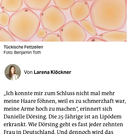
berlin
nord
wahrheit
verlag
Tückische Fettzellen
verlag
Foto: Benjamin Toth
veranstaltungen
Von
Larena Klöckner
shop
fragen & hilfe
„Ich konnte mir zum Schluss nicht mal mehr
unterstützen
meine Haare föhnen, weil es zu schmerzhaft war,
meine Arme hoch zu machen“, erinnert sich
abo
Danielle Dörsing. Die 25-Jährige ist an Lipödem
genossenschaft
erkrankt. Wie Dörsing geht es fast jeder zehnten
Frau in Deutschland. Und dennoch wird das