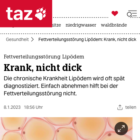

taz zahl ich
krieg in der ukraine
hitze
niedrigwasser
waldbrände

taz zahl ich
Gesundheit
Fettverteilungsstörung Lipödem: Krank, nicht dick
taz zahl ich
themen
Fettverteilungsstörung Lipödem
Krank, nicht dick
politik
Die chronische Krankheit Lipödem wird oft spät
öko
diagnostiziert. Einfach abnehmen hilft bei der
Fettverteilungsstörung nicht.
gesellschaft
8.1.2023
18:56 Uhr
teilen
kultur
sport