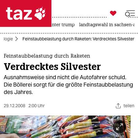

taz zahl ich
nahost-konflikt
usa unter trump
landtagswahl in sachsen-an

taz zahl ich
ologie
Feinstaubbelastung durch Raketen: Verdrecktes Silvester
taz zahl ich
themen
Feinstaubbelastung durch Raketen
Verdrecktes Silvester
politik
Ausnahmsweise sind nicht die Autofahrer schuld.
öko
Die Böllerei sorgt für die größte Feinstaubbelastung
des Jahres.
gesellschaft
29.12.2008
2:00 Uhr
teilen
kultur
sport