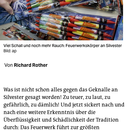
berlin
nord
wahrheit
verlag
Viel Schall und noch mehr Rauch: Feuerwerkskörper an Silvester
verlag
Bild: ap
veranstaltungen
Von
Richard Rother
shop
fragen & hilfe
Was ist nicht schon alles gegen das Geknalle an
unterstützen
Silvester gesagt worden! Zu teuer, zu laut, zu
gefährlich, zu dämlich! Und jetzt sickert nach und
abo
nach eine weitere Erkenntnis über die
Überflüssigkeit und Schädlichkeit der Tradition
genossenschaft
durch: Das Feuerwerk führt zur größten