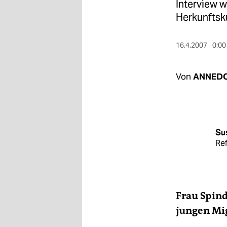
berlin
Interview w
Herkunftsk
nord
wahrheit
16.4.2007
0:00
verlag
Von
ANNEDO
verlag
veranstaltungen
shop
Su
Re
fragen & hilfe
unterstützen
abo
Frau Spind
genossenschaft
jungen Mig