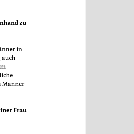
enhand zu
änner in
g auch
im
liche
ei Männer
einer Frau