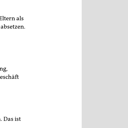
Eltern als
n absetzen.
ng,
eschäft
 Das ist