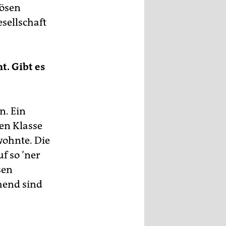
lösen
sellschaft
t. Gibt es
n. Ein
ten Klasse
wohnte. Die
f so ’ner
sen
hend sind