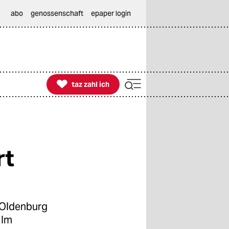
abo
genossenschaft
epaper login

taz zahl ich
taz zahl ich
rt
n Oldenburg
 Im