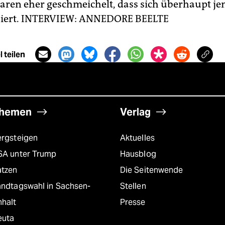
waren eher geschmeichelt, dass sich überhaupt j
iert.
INTERVIEW: ANNEDORE BEELTE
 teilen
hemen
Verlag
ergsteigen
Aktuelles
SA unter Trump
Hausblog
atzen
Die Seitenwende
andtagswahl in Sachsen-
Stellen
nhalt
Presse
euta