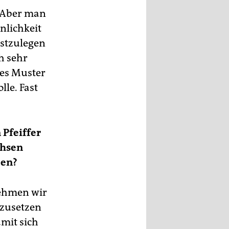
. Aber man
nlichkeit
estzulegen
h sehr
hes Muster
lle. Fast
 Pfeiffer
chsen
ten?
nehmen wir
nzusetzen
mit sich