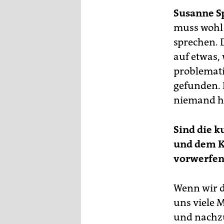
epaper login
Susanne S
muss wohl 
sprechen. D
auf etwas, 
problemati
gefunden. R
niemand ha
Sind die k
und dem K
vorwerfen
Wenn wir d
uns viele 
und nachzu