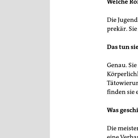
Welche Rol
Die Jugendl
prekär. Sie
Das tun si
Genau. Sie
Körperlich
Tätowierun
finden sie 
Was geschi
Die meiste
eine Verba