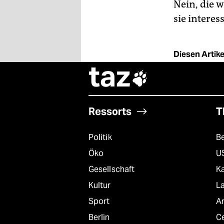
Nein, die 
sie interess
Diesen Artikel
taz

Ressorts
T
Politik
B
Öko
U
Gesellschaft
K
Kultur
L
Sport
A
Berlin
C