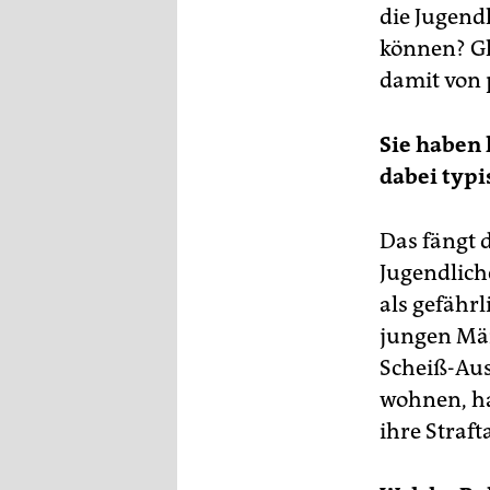
die Jugend
können? Gl
damit von 
Sie haben 
dabei typi
Das fängt 
Jugendliche
als gefährl
jungen Män
Scheiß-Aus
wohnen, ha
ihre Straft