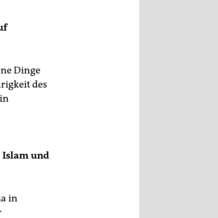
uf
erne Dinge
rigkeit des
in
, Islam und
a in
r