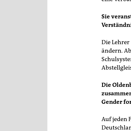
Sie verans
Verständn
Die Lehrer 
ändern. Abe
Schulsyste
Abstellglei
Die Olden
zusammenfü
Gender for
Auf jeden 
Deutschlan