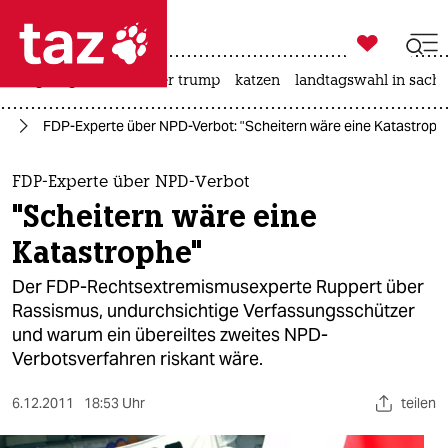

taz zahl ich
bergsteigen
usa unter trump
katzen
landtagswahl in sachs

taz zahl ich
or
FDP-Experte über NPD-Verbot: "Scheitern wäre eine Katastroph
taz zahl ich
themen
FDP-Experte über NPD-Verbot
"Scheitern wäre eine
politik
Katastrophe"
öko
Der FDP-Rechtsextremismusexperte Ruppert über
Rassismus, undurchsichtige Verfassungsschützer
gesellschaft
und warum ein übereiltes zweites NPD-
Verbotsverfahren riskant wäre.
kultur
sport
6.12.2011
18:53 Uhr
teilen