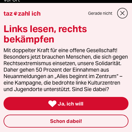
taz
zahl ich
Gerade nicht

Live im Stream
Links lesen, rechts
Vergangene
bekämpfen
taz lab 2027
Mit doppelter Kraft für eine offene Gesellschaft!
Besonders jetzt brauchen Menschen, die sich gegen
Rechtsextremismus einsetzen, unsere Solidarität.
Mehr taz Lesestoff
Daher gehen 50 Prozent der Einnahmen aus
Neuanmeldungen an „Alles beginnt im Zentrum“ –
eine Kampagne, die bedrohte linke Kulturzentren
taz Blogs
und Jugendorte unterstützt. Sind Sie dabei?

taz FUTURZWEI
Ja, ich will
Le Monde diplomatique
Schon dabei!
taz Archiv