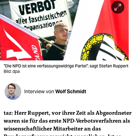
berlin
nord
wahrheit
verlag
verlag
veranstaltungen
"Die NPD ist eine verfassungswidrige Partei", sagt Stefan Ruppert
Bild: dpa
shop
fragen & hilfe
Interview von
Wolf Schmidt
unterstützen
taz: Herr Ruppert, vor ihrer Zeit als Abgeordneter
abo
waren sie für das erste NPD-Verbotsverfahren als
genossenschaft
wissenschaftlicher Mitarbeiter an das