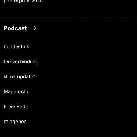
panterpreis 2026
Podcast
bundestalk
fernverbindung
klima update°
Mauerecho
Freie Rede
reingehen