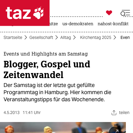

taz zahl ich
krieg in der ukraine
hitze
us-demokraten
nahost-konflikt

taz zahl ich
Startseite
Gesellschaft
Alltag
Kirchentag 2025
Events
taz zahl ich
themen
Events und Highlights am Samstag
Blogger, Gospel und
politik
Zeitenwandel
öko
Der Samstag ist der letzte gut gefüllte
Programmtag in Hamburg. Hier kommen die
gesellschaft
Veranstaltungstipps für das Wochenende.
kultur
4.5.2013
11:41 Uhr
teilen
sport