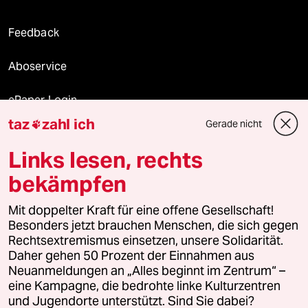
Feedback
Aboservice
ePaper Login
taz
zahl ich
Gerade nicht

Downloads für Abonnierende
Links lesen, rechts
bekämpfen
© 2026 taz Verlags und Vertriebs GmbH
Mit doppelter Kraft für eine offene Gesellschaft!
Alle Rechte vorbehalten. Bei rechtlichen Fragen oder für Genehmigungen
wenden Sie sich bitte an
lizenzen@taz.de
Besonders jetzt brauchen Menschen, die sich gegen
Rechtsextremismus einsetzen, unsere Solidarität.
Daher gehen 50 Prozent der Einnahmen aus
Feedback
Redaktionsstatut
Kommune-Richtlinien
KI-
Neuanmeldungen an „Alles beginnt im Zentrum“ –
eine Kampagne, die bedrohte linke Kulturzentren
Leitlinie
Informant
Datenschutz
Impressum
AGB
und Jugendorte unterstützt. Sind Sie dabei?