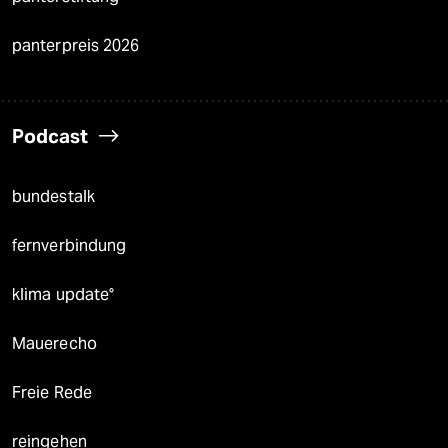
panterpreis 2026
Podcast
bundestalk
fernverbindung
klima update°
Mauerecho
Freie Rede
reingehen