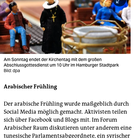
berlin
nord
wahrheit
verlag
verlag
Am Sonntag endet der Kirchentag mit dem großen
Abschlussgottesdienst um 10 Uhr im Hamburger Stadtpark
veranstaltungen
Bild: dpa
shop
Arabischer Frühling
fragen & hilfe
unterstützen
Der arabische Frühling wurde maßgeblich durch
Social Media möglich gemacht. Aktivisten teilen
abo
sich über Facebook und Blogs mit. Im Forum
genossenschaft
Arabischer Raum diskutieren unter anderem eine
tunesische Parlamentsabgeordnete, ein syrischer