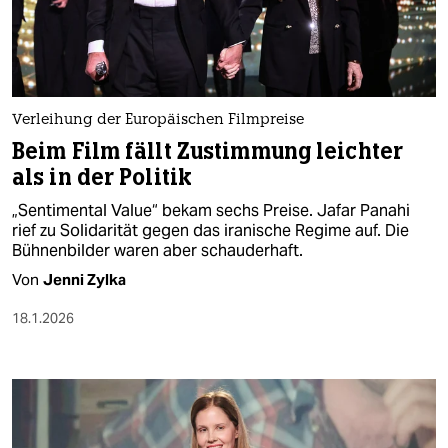
berlin
nord
wahrheit
Verleihung der Europäischen Filmpreise
verlag
Beim Film fällt Zustimmung leichter
als in der Politik
verlag
„Sentimental Value“ bekam sechs Preise. Jafar Panahi
veranstaltungen
rief zu Solidarität gegen das iranische Regime auf. Die
Bühnenbilder waren aber schauderhaft.
shop
Von
Jenni Zylka
fragen & hilfe
18.1.2026
unterstützen
abo
genossenschaft