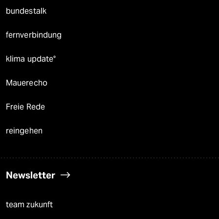
bundestalk
fernverbindung
klima update°
Mauerecho
Freie Rede
reingehen
Newsletter
team zukunft