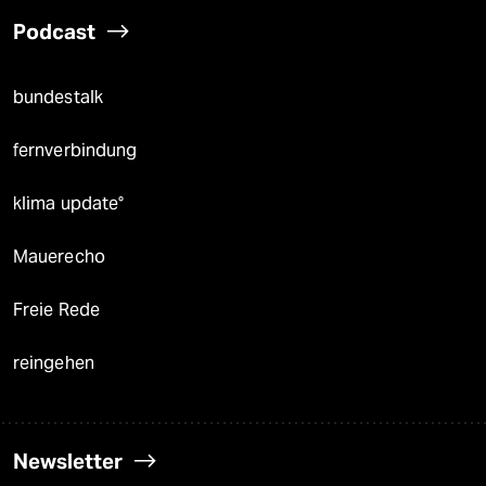
Podcast
bundestalk
fernverbindung
klima update°
Mauerecho
Freie Rede
reingehen
Newsletter