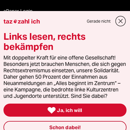
ePaper Login
taz
zahl ich
Gerade nicht

Downloads für Abonnierende
Links lesen, rechts
bekämpfen
© 2026 taz Verlags und Vertriebs GmbH
Alle Rechte vorbehalten. Bei rechtlichen Fragen oder für Genehmigungen
Mit doppelter Kraft für eine offene Gesellschaft!
wenden Sie sich bitte an
lizenzen@taz.de
Besonders jetzt brauchen Menschen, die sich gegen
Rechtsextremismus einsetzen, unsere Solidarität.
Daher gehen 50 Prozent der Einnahmen aus
Feedback
Redaktionsstatut
Kommune-Richtlinien
KI-
Neuanmeldungen an „Alles beginnt im Zentrum“ –
eine Kampagne, die bedrohte linke Kulturzentren
Leitlinie
Informant
Datenschutz
Impressum
AGB
und Jugendorte unterstützt. Sind Sie dabei?
Seitenwende
Einwilligungen widerrufen (Ads)

Ja, ich will
Schon dabei!