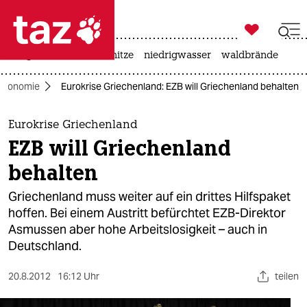

taz zahl ich
krieg in der ukraine
hitze
niedrigwasser
waldbrände

taz zahl ich
Ökonomie
Eurokrise Griechenland: EZB will Griechenland behalten
taz zahl ich
themen
Eurokrise Griechenland
EZB will Griechenland
politik
behalten
öko
Griechenland muss weiter auf ein drittes Hilfspaket
hoffen. Bei einem Austritt befürchtet EZB-Direktor
gesellschaft
Asmussen aber hohe Arbeitslosigkeit – auch in
Deutschland.
kultur
sport
20.8.2012
16:12 Uhr
teilen