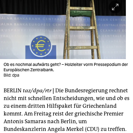
berlin
nord
wahrheit
verlag
verlag
veranstaltungen
Ob es nochmal aufwärts geht? – Holzleiter vorm Pressepodium der
Europäischen Zentralbank.
shop
Bild: dpa
fragen & hilfe
BERLIN
taz/dpa/rtr
|
Die Bundesregierung rechnet
nicht mit schnellen Entscheidungen, wie und ob es
unterstützen
zu einem dritten Hilfspaket für Griechenland
abo
kommt. Am Freitag reist der griechische Premier
Antonis Samaras nach Berlin, um
genossenschaft
Bundeskanzlerin Angela Merkel (CDU) zu treffen.