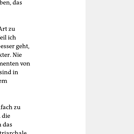
ben, das
Art zu
il ich
esser geht,
ter. Nie
imenten von
sind in
sem
nfach zu
 die
h das
triarchale