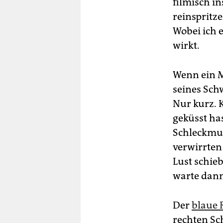
filmisch i
reinspritze
Wobei ich 
wirkt.
Wenn ein 
seines Schw
Nur kurz. 
geküsst ha
Schleckmus
verwirrten
Lust schieb
warte dann
Der
blaue 
rechten Sc