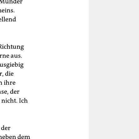
n Münder
meins.
ellend
Richtung
rne aus.
ausgiebig
, die
h ihre
se, der
nicht. Ich
 der
 neben dem