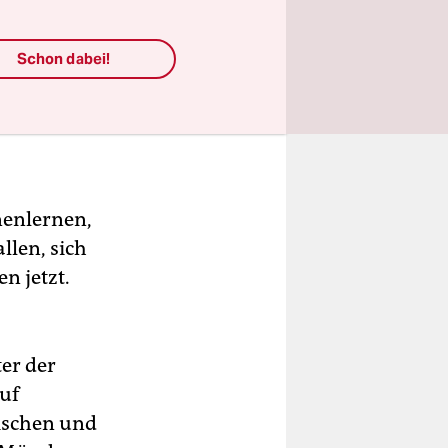
Schon dabei!
nnenlernen,
llen, sich
n jetzt.
ter der
auf
rischen und