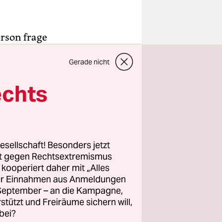
erson frage
Sex zu
Gerade nicht
ine gewisse
echts
esellschaft! Besonders jetzt
rt gegen Rechtsextremismus
z kooperiert daher mit „Alles
ller Einnahmen aus Anmeldungen
. September – an die Kampagne,
rstützt und Freiräume sichern will,
bei?