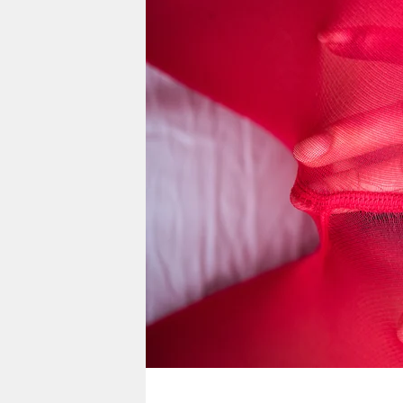
berlin
nord
wahrheit
verlag
verlag
veranstaltungen
shop
fragen & hilfe
unterstützen
abo
genossenschaft