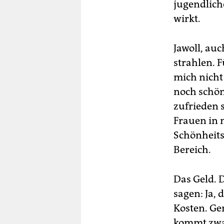
jugendlich
wirkt.
Jawoll, au
strahlen. F
mich nicht
noch schön
zufrieden 
Frauen in 
Schönheits
Bereich.
Das Geld. 
sagen: Ja,
Kosten. Ge
kommt zwan