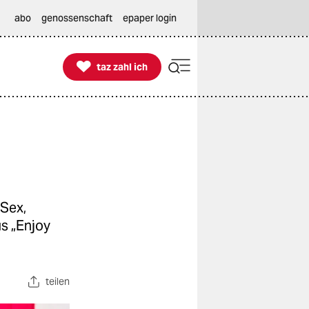
abo
genossenschaft
epaper login

taz zahl ich
taz zahl ich
 Sex,
us „Enjoy
teilen