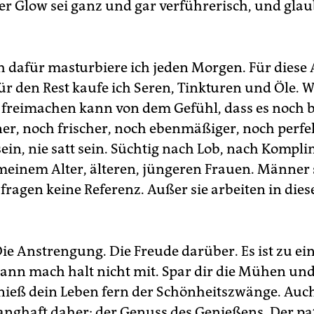
er Glow sei ganz und gar verführerisch, und glau
ch dafür masturbiere ich jeden Morgen. Für diese 
ür den Rest kaufe ich Seren, Tinkturen und Öle. We
 freimachen kann von dem Gefühl, dass es noch b
er, noch frischer, noch ebenmäßiger, noch perfek
sein, nie satt sein. Süchtig nach Lob, nach Kompl
meinem Alter, älteren, jüngeren Frauen. Männer 
fragen keine Referenz. Außer sie arbeiten in die
Die Anstrengung. Die Freude darüber. Es ist zu ei
 dann mach halt nicht mit. Spar dir die Mühen und
nieß dein Leben fern der Schönheitszwänge. Auc
ghaft daher: der Genuss des Genießens. Der pa