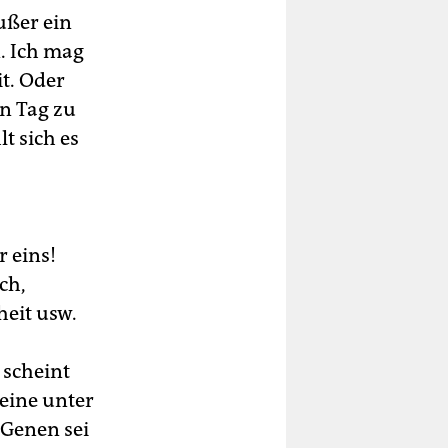
Außer ein
n. Ich mag
t. Oder
n Tag zu
t sich es
 eins!
ch,
eit usw.
 scheint
eine unter
 Genen sei