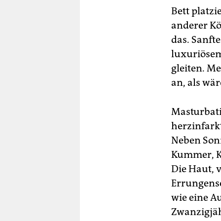
Bett platzi
anderer Kör
das. Sanft
luxuriösem
gleiten. Me
an, als wä
Masturbatio
herzinfark
Neben Sonn
Kummer, Kr
Die Haut, v
Errungensc
wie eine A
Zwanzigjäh