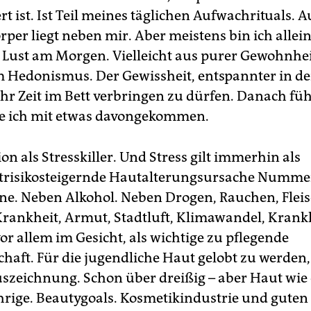
ert ist. Ist Teil meines täglichen Aufwachrituals. 
per liegt neben mir. Aber meistens bin ich allei
e Lust am Morgen. Vielleicht aus purer Gewohnhei
 Hedonismus. Der Gewissheit, entspannter in de
hr Zeit im Bett verbringen zu dürfen. Danach fühl
re ich mit etwas davongekommen.
n als Stresskiller. Und Stress gilt immerhin als
trisikosteigernde Hautalterungsursache Nummer
e. Neben Alkohol. Neben Drogen, Rauchen, Fleis
ankheit, Armut, Stadtluft, Klimawandel, Krankh
or allem im Gesicht, als wichtige zu pflegende
haft. Für die jugendliche Haut gelobt zu werden,
uszeichnung. Schon über dreißig – aber Haut wie 
rige. Beautygoals. Kosmetik­industrie und guten