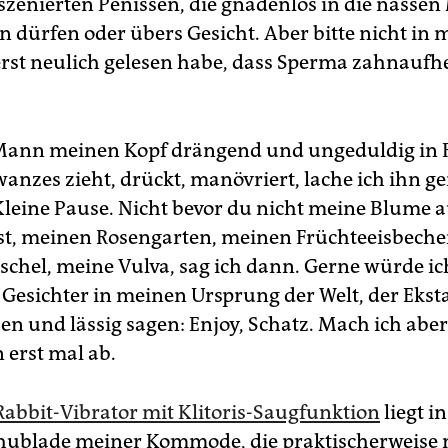
nszenierten Penissen, die gnadenlos in die nasse
n dürfen oder übers Gesicht. Aber bitte nicht in 
erst neulich gelesen habe, dass Sperma zahnaufh
Mann meinen Kopf drängend und ungeduldig in 
anzes zieht, drückt, manövriert, lache ich ihn ge
Kleine Pause. Nicht bevor du nicht meine Blume 
st, meinen Rosengarten, meinen Früchteeisbecher
chel, meine Vulva, sag ich dann. Gerne würde ic
 Gesichter in meinen Ursprung der Welt, der Eksta
en und lässig sagen: Enjoy, Schatz. Mach ich aber 
 erst mal ab.
Rabbit-Vibrator mit Klitoris-Saugfunktion
liegt in
hublade meiner Kommode, die praktischerweise