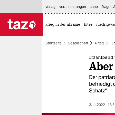
hautnavigation anspringen
hauptinhalt anspringen
footer anspringen
verlag
veranstaltungen
shop
fragen &
krieg in der ukraine
hitze
niedrigwa

taz zahl ich
taz zahl ich
Startseite
Gesellschaft
Alltag
E
themen
politik
Erzählband 
Aber
öko
Der patriar
gesellschaft
befriedigt 
Schatz“.
kultur
sport
3.11.2022
18:5