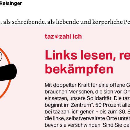
Reisinger
, als schreibende, als liebende und körperliche P
Wie wird über Sex geschrieben? Wie bekomme ich 
taz
zahl ich

 wird mir Sex gezeigt? Ganz allgemein fährt mir e
urch den Körper. Vielleicht kollektiv,
Links lesen, r
llschaftlich.
bekämpfen
es auch? Wär doch hot. Wir, jetzt, zusammen.
Mit doppelter Kraft für eine offene G
brauchen Menschen, die sich vor O
einsetzen, unsere Solidarität. Die ta
beginnt im Zentrum“. 50 Prozent a
bei taz zahl ich gehen – bis zum 30
die linke, selbstverwaltete Orte unte
bevor sie verschwinden. Sind Sie da