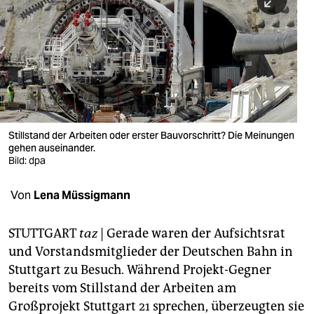
berlin
nord
wahrheit
verlag
verlag
Stillstand der Arbeiten oder erster Bauvorschritt? Die Meinungen
gehen auseinander.
veranstaltungen
Bild: dpa
shop
Von
Lena Müssigmann
fragen & hilfe
unterstützen
STUTTGART
taz
| Gerade waren der Aufsichtsrat
und Vorstandsmitglieder der Deutschen Bahn in
abo
Stuttgart zu Besuch. Während Projekt-Gegner
bereits vom Stillstand der Arbeiten am
genossenschaft
Großprojekt Stuttgart 21 sprechen, überzeugten sie