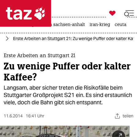

taz zahl ich
hitze
landtagswahl in sachsen-anhalt
iran-krieg
ceuta

taz zahl ich
21
Erste Arbeiten an Stuttgart 21: Zu wenige Puffer oder kalter Kaf
taz zahl ich
themen
Erste Arbeiten an Stuttgart 21
Zu wenige Puffer oder kalter
politik
Kaffee?
öko
Langsam, aber sicher treten die Risikofälle beim
Stuttgarter Großprojekt S21 ein. Es sind erstaunlich
gesellschaft
viele, doch die Bahn gibt sich entspannt.
kultur
11.6.2014
16:41 Uhr
teilen
sport