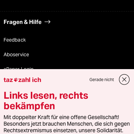
Fragen & Hilfe
Feedback
Aboservice
ePaper Login
taz
zahl ich
Gerade nicht

Downloads für Abonnierende
Links lesen, rechts
bekämpfen
© 2026 taz Verlags und Vertriebs GmbH
Mit doppelter Kraft für eine offene Gesellschaft!
Alle Rechte vorbehalten. Bei rechtlichen Fragen oder für Genehmigungen
wenden Sie sich bitte an
lizenzen@taz.de
Besonders jetzt brauchen Menschen, die sich gegen
Rechtsextremismus einsetzen, unsere Solidarität.