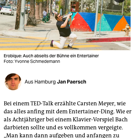
berlin
nord
wahrheit
verlag
verlag
Erobique: Auch abseits der Bühne ein Entertainer
Foto: Yvonne Schmedemann
veranstaltungen
shop
Aus Hamburg
Jan Paersch
fragen & hilfe
unterstützen
Bei einem TED-Talk erzählte Carsten Meyer, wie
das alles anfing mit dem Entertainer-Ding. Wie er
abo
als Achtjähriger bei einem Klavier-Vorspiel Bach
genossenschaft
darbieten sollte und es vollkommen vergeigte.
„Man kann dann aufgeben und anfangen zu