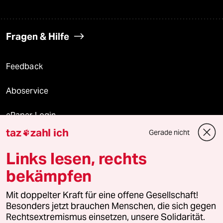
Fragen & Hilfe
Feedback
Aboservice
ePaper Login
taz
zahl ich
Gerade nicht

Downloads für Abonnierende
Links lesen, rechts
bekämpfen
© 2026 taz Verlags und Vertriebs GmbH
Alle Rechte vorbehalten. Bei rechtlichen Fragen oder für Genehmigungen
Mit doppelter Kraft für eine offene Gesellschaft!
wenden Sie sich bitte an
lizenzen@taz.de
Besonders jetzt brauchen Menschen, die sich gegen
Rechtsextremismus einsetzen, unsere Solidarität.