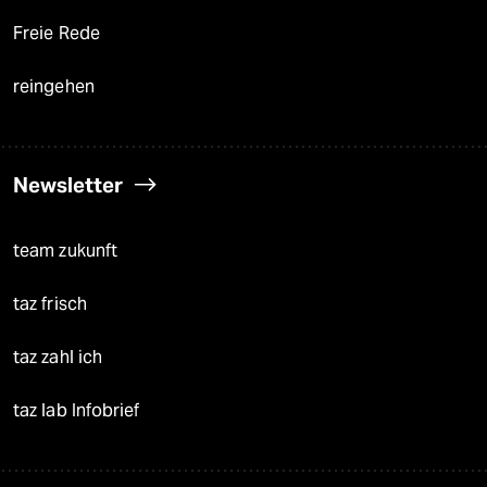
Freie Rede
reingehen
Newsletter
team zukunft
taz frisch
taz zahl ich
taz lab Infobrief