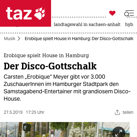

taz zahl ich
niedrigwasser
rente
landtagswahl in sachsen-anhalt
hybri

taz zahl ich
Musik
Erobique spielt House in Hamburg: Der Disco-Gottschalk
taz zahl ich
themen
Erobique spielt House in Hamburg
Der Disco-Gottschalk
politik
Carsten „Erobique“ Meyer gibt vor 3.000
öko
ZuschauerInnen im Hamburger Stadtpark den
Samstagabend-Entertainer mit grandiosem Disco-
gesellschaft
House.
kultur
27.5.2019
17:25 Uhr
teilen
sport