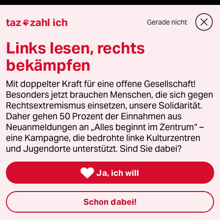
Vergangene
taz
zahl ich
Gerade nicht

taz lab 2027
Links lesen, rechts
bekämpfen
Mehr taz Lesestoff
Mit doppelter Kraft für eine offene Gesellschaft!
Besonders jetzt brauchen Menschen, die sich gegen
Rechtsextremismus einsetzen, unsere Solidarität.
taz Blogs
Daher gehen 50 Prozent der Einnahmen aus
Neuanmeldungen an „Alles beginnt im Zentrum“ –
taz FUTURZWEI
eine Kampagne, die bedrohte linke Kulturzentren
und Jugendorte unterstützt. Sind Sie dabei?
Le Monde diplomatique

Ja, ich will
taz Archiv
Schon dabei!