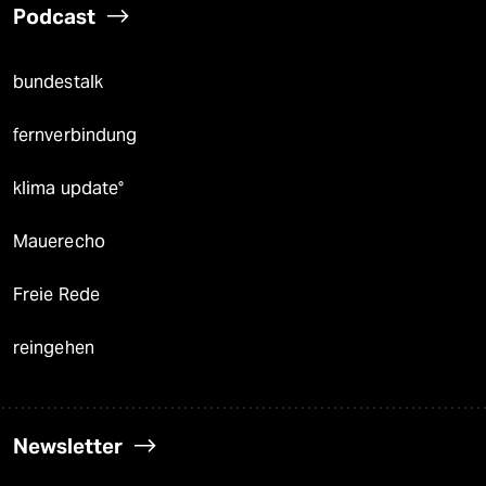
Podcast
bundestalk
fernverbindung
klima update°
Mauerecho
Freie Rede
reingehen
Newsletter