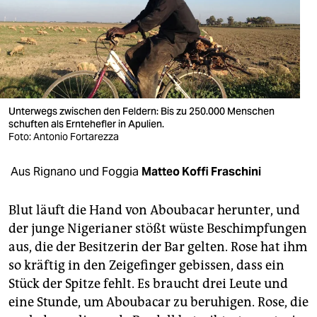
berlin
nord
wahrheit
verlag
Unterwegs zwischen den Feldern: Bis zu 250.000 Menschen
verlag
schuften als Erntehefler in Apulien.
Foto: Antonio Fortarezza
veranstaltungen
Aus Rignano und Foggia
Matteo Koffi Fraschini
shop
fragen & hilfe
Blut läuft die Hand von Aboubacar herunter, und
der junge Nigerianer stößt wüste Beschimpfungen
unterstützen
aus, die der Besitzerin der Bar gelten. Rose hat ihm
abo
so kräftig in den Zeigefinger gebissen, dass ein
Stück der Spitze fehlt. Es braucht drei Leute und
genossenschaft
eine Stunde, um Aboubacar zu beruhigen. Rose, die