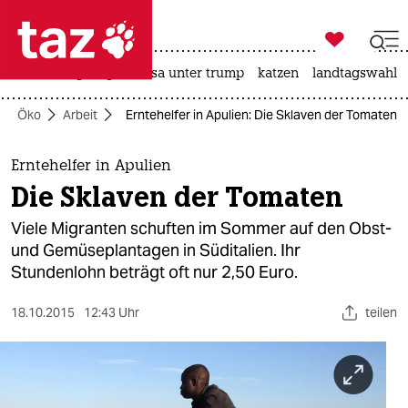

taz zahl ich
hitze
bergsteigen
usa unter trump
katzen
landtagswahl i

taz zahl ich
Öko
Arbeit
Erntehelfer in Apulien: Die Sklaven der Tomaten
taz zahl ich
themen
Erntehelfer in Apulien
Die Sklaven der Tomaten
politik
Viele Migranten schuften im Sommer auf den Obst-
öko
und Gemüseplantagen in Süditalien. Ihr
Stundenlohn beträgt oft nur 2,50 Euro.
gesellschaft
18.10.2015
12:43 Uhr
teilen
kultur
sport