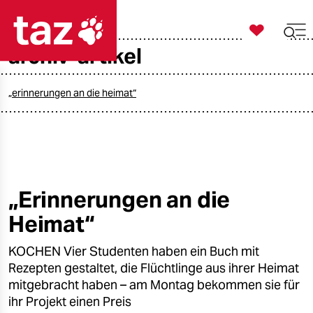

taz zahl ich
archiv-artikel

taz zahl ich
taz zahl ich
„erinnerungen an die heimat“
themen
politik
öko
„Erinnerungen an die
Heimat“
gesellschaft
KOCHEN Vier Studenten haben ein Buch mit
kultur
Rezepten gestaltet, die Flüchtlinge aus ihrer Heimat
sport
mitgebracht haben – am Montag bekommen sie für
ihr Projekt einen Preis