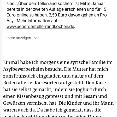
sind. „Über den Tellerrand kochen“ ist Mitte Januar
bereits in der zweiten Auflage erschienen und für 15
Euro online zu haben, 2,50 Euro davon gehen an Pro
Asyl. Mehr Information auf
www.ueberdentellerrandkochen.de
.
mehr anzeigen
Die Studenten sind nun auf der Suche nach einem
Verlag, zur Erweiterung des Kochbuchs. Am Montag
bekommen sie für ihr Projekt einen Preis des
bundesweiten Wettbewerbs „Go for social“
.
(ab)
Einmal habe ich morgens eine syrische Familie im
Asylbewerberheim besucht. Die Mutter hat mich
zum Frühstück eingeladen und dafür auf dem
Boden allerlei Käsesorten aufgestellt. Den Käse
hat sie selbst gemacht, indem sie Joghurt durch
einen Kissenbezug gepresst und mit Sesam und
Gewürzen vermischt hat. Die Kinder und ihr Mann
waren auch da. Da habe ich gemerkt, dass die
meisten Flüchtlinge keine materiellen Dinge