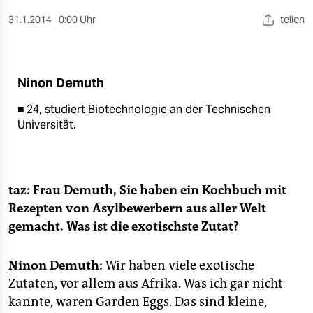
berlin
31.1.2014
0:00 Uhr
teilen
nord
wahrheit
Ninon Demuth
verlag
■ 24, studiert Biotechnologie an der Technischen
verlag
Universität.
veranstaltungen
shop
taz: Frau Demuth, Sie haben ein Kochbuch mit
fragen & hilfe
Rezepten von Asylbewerbern aus aller Welt
gemacht. Was ist die exotischste Zutat?
unterstützen
abo
Ninon Demuth:
Wir haben viele exotische
Zutaten, vor allem aus Afrika. Was ich gar nicht
genossenschaft
kannte, waren Garden Eggs. Das sind kleine,