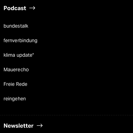
Podcast
bundestalk
fernverbindung
klima update°
Mauerecho
Freie Rede
reingehen
Newsletter