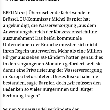
berlin
nord
BERLIN
taz
|
Überraschende Kehrtwende in
Brüssel: EU-Kommissar Michel Barnier hat
wahrheit
angekündigt, die Wasserversorgung „aus dem
Anwendungsbereich der Konzessionsrichtline
verlag
auszunehmen“. Das heißt, kommunale
verlag
Unternehmen der Branche müssten sich nicht
ihren Regeln unterwerfen. Mehr als eine Million
veranstaltungen
Bürger aus sieben EU-Ländern hatten genau dies
shop
in den vergangenen Monaten gefordert, weil sie
damit eine Privatisierung der Wasserversorgung
fragen & hilfe
in Europa befürchteten. Dieses Risiko habe nie
unterstützen
bestanden, sagte Barnier, doch „wir müssen den
Bedenken so vieler Bürgerinnen und Bürger
abo
Rechnung tragen“.
genossenschaft
Seinen Sinneswandel verkündete der