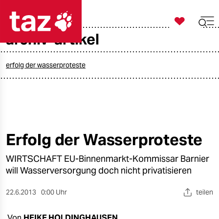

taz zahl ich
archiv-artikel

taz zahl ich
taz zahl ich
erfolg der wasserproteste
themen
politik
öko
Erfolg der Wasserproteste
gesellschaft
WIRTSCHAFT EU-Binnenmarkt-Kommissar Barnier
will Wasserversorgung doch nicht privatisieren
kultur
22.6.2013
0:00 Uhr
teilen
sport
Von
HEIKE HOLDINGHAUSEN