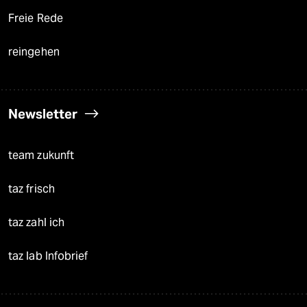
Freie Rede
reingehen
Newsletter
team zukunft
taz frisch
taz zahl ich
taz lab Infobrief