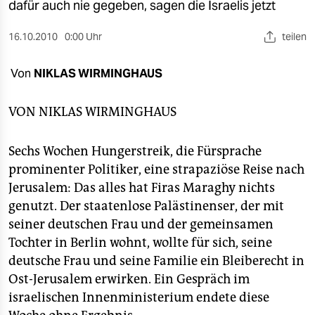
berlin
dafür auch nie gegeben, sagen die Israelis jetzt
nord
16.10.2010
0:00 Uhr
teilen
wahrheit
Von
NIKLAS WIRMINGHAUS
verlag
VON
NIKLAS WIRMINGHAUS
verlag
Sechs Wochen Hungerstreik, die Fürsprache
veranstaltungen
prominenter Politiker, eine strapaziöse Reise nach
shop
Jerusalem: Das alles hat Firas Maraghy nichts
genutzt. Der staatenlose Palästinenser, der mit
fragen & hilfe
seiner deutschen Frau und der gemeinsamen
unterstützen
Tochter in Berlin wohnt, wollte für sich, seine
deutsche Frau und seine Familie ein Bleiberecht in
abo
Ost-Jerusalem erwirken. Ein Gespräch im
genossenschaft
israelischen Innenministerium endete diese