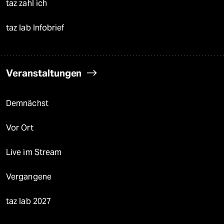
taz zahl ich
taz lab Infobrief
Veranstaltungen
Demnächst
Vor Ort
Live im Stream
Vergangene
taz lab 2027