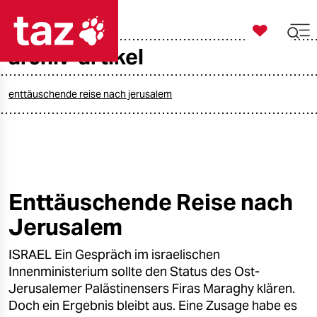

taz zahl ich
archiv-artikel

taz zahl ich
taz zahl ich
enttäuschende reise nach jerusalem
themen
politik
öko
Enttäuschende Reise nach
Jerusalem
gesellschaft
ISRAEL Ein Gespräch im israelischen
kultur
Innenministerium sollte den Status des Ost-
sport
Jerusalemer Palästinensers Firas Maraghy klären.
Doch ein Ergebnis bleibt aus. Eine Zusage habe es