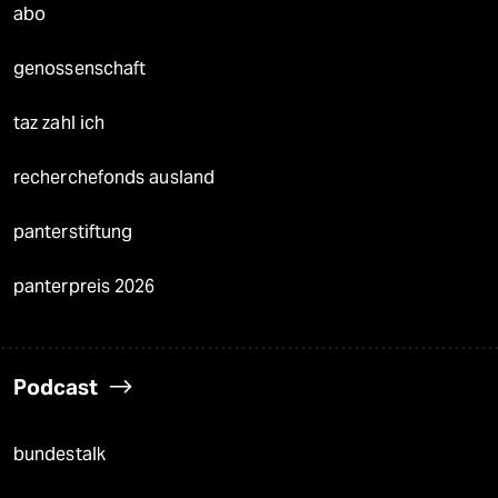
abo
genossenschaft
taz zahl ich
recherchefonds ausland
panterstiftung
panterpreis 2026
Podcast
bundestalk