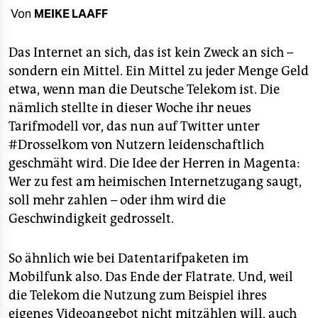
berlin
Von
MEIKE LAAFF
nord
Das Internet an sich, das ist kein Zweck an sich –
wahrheit
sondern ein Mittel. Ein Mittel zu jeder Menge Geld
etwa, wenn man die Deutsche Telekom ist. Die
verlag
nämlich stellte in dieser Woche ihr neues
verlag
Tarifmodell vor, das nun auf Twitter unter
#Drosselkom von Nutzern leidenschaftlich
veranstaltungen
geschmäht wird. Die Idee der Herren in Magenta:
shop
Wer zu fest am heimischen Internetzugang saugt,
soll mehr zahlen – oder ihm wird die
fragen & hilfe
Geschwindigkeit gedrosselt.
unterstützen
So ähnlich wie bei Datentarifpaketen im
abo
Mobilfunk also. Das Ende der Flatrate. Und, weil
genossenschaft
die Telekom die Nutzung zum Beispiel ihres
eigenes Videoangebot nicht mitzählen will, auch