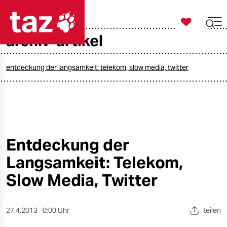

taz zahl ich
archiv-artikel

taz zahl ich
taz zahl ich
entdeckung der langsamkeit: telekom, slow media, twitter
themen
politik
öko
Entdeckung der
Langsamkeit: Telekom,
gesellschaft
Slow Media, Twitter
kultur
sport
27.4.2013
0:00 Uhr
teilen