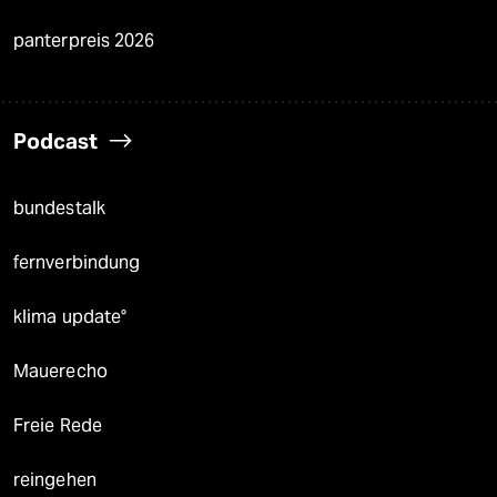
panterpreis 2026
Podcast
bundestalk
fernverbindung
klima update°
Mauerecho
Freie Rede
reingehen