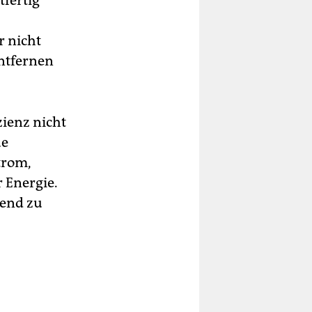
tfertig
r nicht
entfernen
zienz nicht
ue
trom,
 Energie.
gend zu