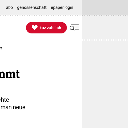
abo
genossenschaft
epaper login

taz zahl ich
taz zahl ich
er
ommt
chte
ss man neue