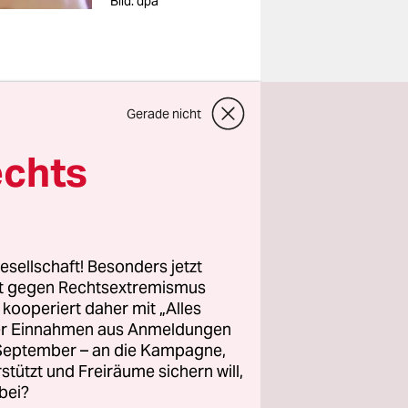
Bild: dpa
Gerade nicht
echts
rund
nem
esellschaft! Besonders jetzt
rt gegen Rechtsextremismus
t zu
z kooperiert daher mit „Alles
ller Einnahmen aus Anmeldungen
 wegkomme,
. September – an die Kampagne,
itglied
rstützt und Freiräume sichern will,
bei?