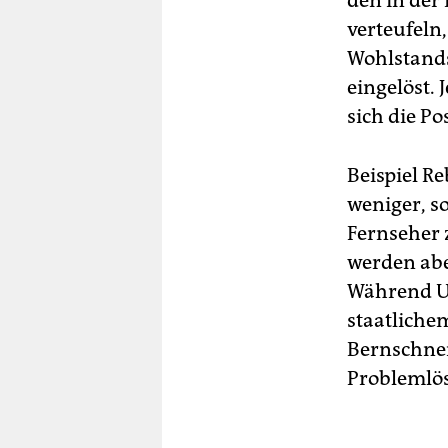
den in der
verteufeln
Wohlstands
eingelöst. 
sich die P
Beispiel Re
weniger, s
Fernseher 
werden abe
Während Ul
staatliche
Bernschnei
Problemlös