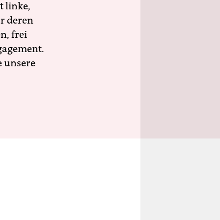
 linke,
ür deren
n, frei
ngagement.
e unsere