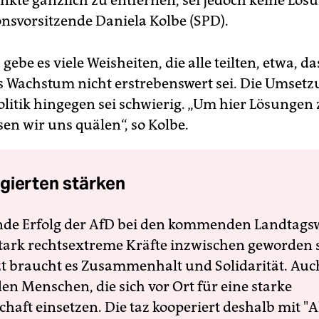
unkte gänzlich zu entfernen, sei jedoch keine Lösu
svorsitzende Daniela Kolbe (SPD).
 gebe es viele Weisheiten, die alle teilten, etwa, da
es Wachstum nicht erstrebenswert sei. Die Umsetz
olitik hingegen sei schwierig. „Um hier Lösungen 
en wir uns quälen“, so Kolbe.
gierten stärken
nde Erfolg der AfD bei den kommenden Landtags
 stark rechtsextreme Kräfte inzwischen geworden 
zt braucht es Zusammenhalt und Solidarität. Auc
en Menschen, die sich vor Ort für eine starke
schaft einsetzen. Die taz kooperiert deshalb mit "A