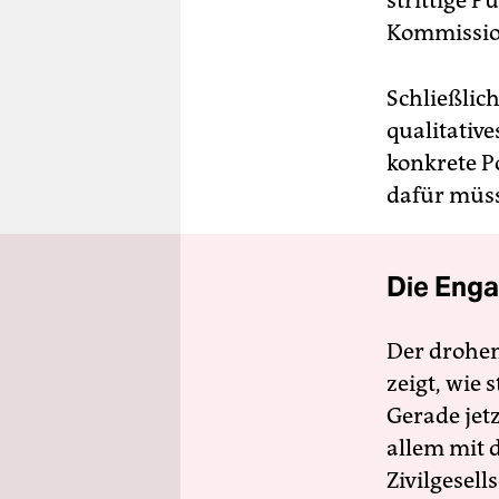
strittige P
Kommission
Schließlich
qualitativ
konkrete P
dafür müss
Die Enga
Der drohe
zeigt, wie
Gerade jet
allem mit d
Zivilgesell