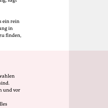
ng, sagt
s ein rein
ung in
zu finden,
wahlen
sind.
h und vor
lles