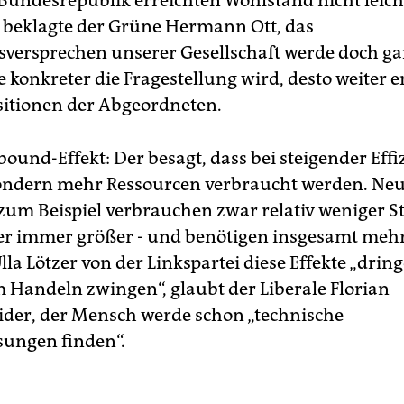
 Bundesrepublik erreichten Wohlstand nicht leich
, beklagte der Grüne Hermann Ott, das
versprechen unserer Gesellschaft werde doch ga
Je konkreter die Fragestellung wird, desto weiter 
ositionen der Abgeordneten.
bound-Effekt: Der besagt, dass bei steigender Effi
ondern mehr Ressourcen verbraucht werden. Ne
zum Beispiel verbrauchen zwar relativ weniger S
r immer größer - und benötigen insgesamt mehr
la Lötzer von der Linkspartei diese Effekte „drin
m Handeln zwingen“, glaubt der Liberale Florian
der, der Mensch werde schon „technische
ungen finden“.