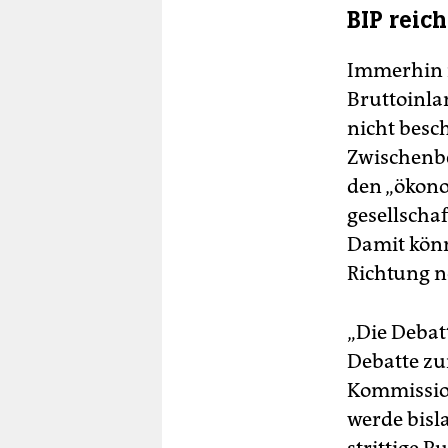
BIP reic
Immerhin i
Bruttoinla
nicht besc
Zwischenbe
den „ökono
gesellscha
Damit könn
Richtung 
„Die Debatt
Debatte zur
Kommission
werde bisl