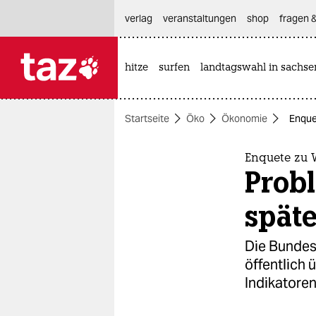
hautnavigation anspringen
hauptinhalt anspringen
footer anspringen
verlag
veranstaltungen
shop
fragen &
hitze
surfen
landtagswahl in sachse

taz zahl ich
taz zahl ich
Startseite
Öko
Ökonomie
Enque
themen
politik
Enquete zu
Prob
öko
späte
gesellschaft
Die Bunde
kultur
öffentlich 
Indikatore
sport