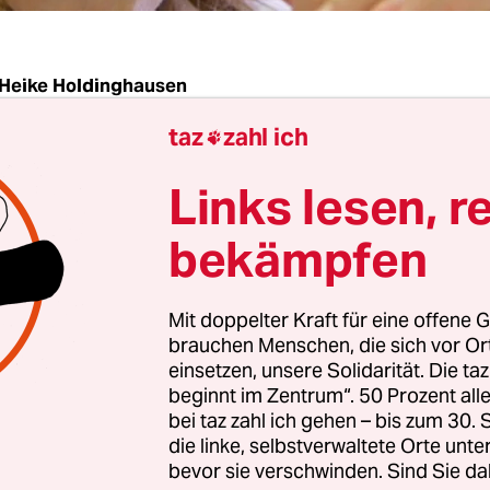
Heike Holdinghausen
taz
zahl ich

| Wie geht es weiter mit der Bundestagsenquete-
Links lesen, r
n Wachstum, Wohlstand, Lebensqualität? Nach 
 Jahren heftiger Debatten versuchten die
bekämpfen
sabgeordneten am Mittwoch eine Antwort in ei
m.
Mit doppelter Kraft für eine offene G
brauchen Menschen, die sich vor O
te-Kommission habe eine Chance, Wirkungsmach
einsetzen, unsere Solidarität. Die ta
beginnt im Zentrum“. 50 Prozent a
 wenn sie von der bloßen Problembeschreibung
bei taz zahl ich gehen – bis zum 30
kreten Lösungsvorschlägen, sagte Kommissionsm
die linke, selbstverwaltete Orte unte
Bulmahn (SPD).
bevor sie verschwinden. Sind Sie da