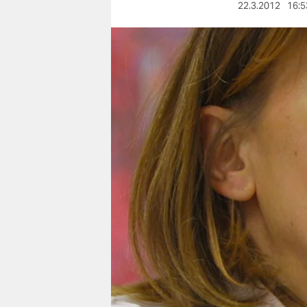
berlin
22.3.2012
16:5
nord
wahrheit
verlag
verlag
veranstaltungen
shop
fragen & hilfe
unterstützen
abo
genossenschaft