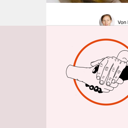
epaper login
Von
BERLIN
taz
Kommissio
anderthalb
Bundestag
Symposiu
Die Enque
entfalten,
hin zu kon
Edelgard 