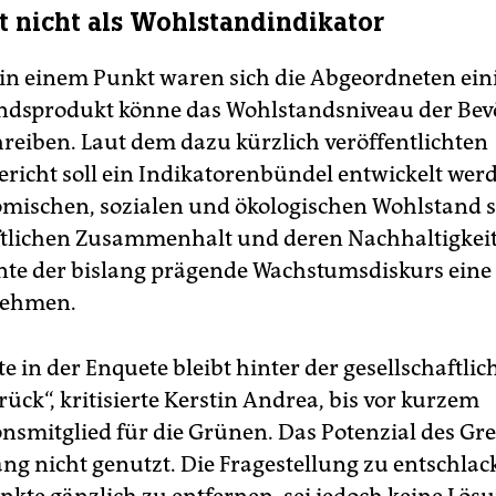
ht nicht als Wohlstandindikator
n einem Punkt waren sich die Abgeordneten eini
ndsprodukt könne das Wohlstandsniveau der Be
hreiben. Laut dem dazu kürzlich veröffentlichten
richt soll ein Indikatorenbündel entwickelt werd
mischen, sozialen und ökologischen Wohlstand 
ftlichen Zusammenhalt und deren Nachhaltigkeit 
te der bislang prägende Wachstumsdiskurs eine
nehmen.
e in der Enquete bleibt hinter der gesellschaftlic
ück“, kritisierte Kerstin Andrea, bis vor kurzem
smitglied für die Grünen. Das Potenzial des G
ang nicht genutzt. Die Fragestellung zu entschla