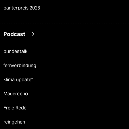
panterpreis 2026
Podcast
bundestalk
fernverbindung
klima update°
Mauerecho
Freie Rede
reingehen