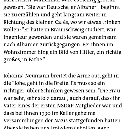
epaper login
gewesen: "Sie war Deutsche, er Albaner", beginnt
sie zu erzählen und geht langsam weiter in
Richtung des kleinen Cafés, wo wir etwas trinken
wollen: "Er hatte in Braunschweig studiert, war
Ingenieur geworden und sie waren gemeinsam
nach Albanien zurückgegangen. Bei ihnen im
Wohnzimmer hing ein Bild von Hitler, ein richtig
großes, in Farbe."
Johanna Neumann breitet die Arme aus, geht in
die Höhe, geht in die Breite: Es muss so ein
richtiger, übler Schinken gewesen sein. "Die Frau
war sehr, sehr stolz darauf; auch darauf, dass ihr
Vater eines der ersten NSDAP-Mitglieder war und
dass bei ihnen 1930 im Keller geheime
Versammlungen der Nazis stattgefunden hatten.
Aber sie haben uns trotzdem geholfen, ganz