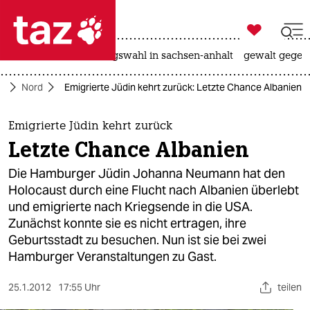

taz zahl ich
hitze
surfen
landtagswahl in sachsen-anhalt
gewalt gegen

taz zahl ich
te
Nord
Emigrierte Jüdin kehrt zurück: Letzte Chance Albanien
taz zahl ich
themen
Emigrierte Jüdin kehrt zurück
Letzte Chance Albanien
politik
Die Hamburger Jüdin Johanna Neumann hat den
öko
Holocaust durch eine Flucht nach Albanien überlebt
und emigrierte nach Kriegsende in die USA.
gesellschaft
Zunächst konnte sie es nicht ertragen, ihre
Geburtsstadt zu besuchen. Nun ist sie bei zwei
kultur
Hamburger Veranstaltungen zu Gast.
sport
25.1.2012
17:55 Uhr
teilen