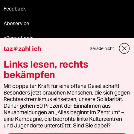
Feedback
Aboservice
ePaper Login
taz
zahl ich
Gerade nicht

Downloads für Abonnierende
Links lesen, rechts
bekämpfen
© 2026 taz Verlags und Vertriebs GmbH
Alle Rechte vorbehalten. Bei rechtlichen Fragen oder für Genehmigungen
Mit doppelter Kraft für eine offene Gesellschaft!
wenden Sie sich bitte an
lizenzen@taz.de
Besonders jetzt brauchen Menschen, die sich gegen
Rechtsextremismus einsetzen, unsere Solidarität.
Daher gehen 50 Prozent der Einnahmen aus
Feedback
Redaktionsstatut
Kommune-Richtlinien
KI-
Neuanmeldungen an „Alles beginnt im Zentrum“ –
eine Kampagne, die bedrohte linke Kulturzentren
Leitlinie
Informant
Datenschutz
Impressum
AGB
und Jugendorte unterstützt. Sind Sie dabei?