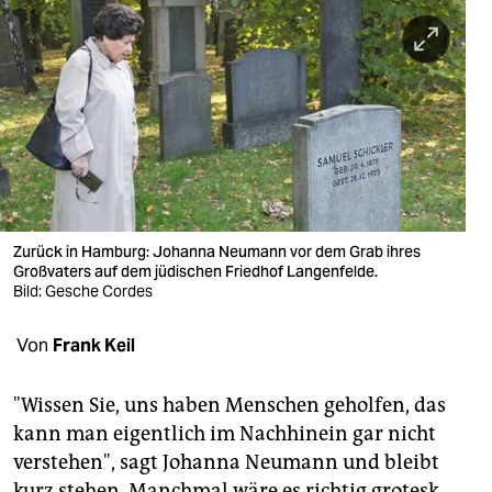
berlin
nord
wahrheit
verlag
verlag
veranstaltungen
Zurück in Hamburg: Johanna Neumann vor dem Grab ihres
Großvaters auf dem jüdischen Friedhof Langenfelde.
shop
Bild: Gesche Cordes
fragen & hilfe
Von
Frank Keil
unterstützen
"Wissen Sie, uns haben Menschen geholfen, das
abo
kann man eigentlich im Nachhinein gar nicht
genossenschaft
verstehen", sagt Johanna Neumann und bleibt
kurz stehen. Manchmal wäre es richtig grotesk