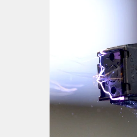
berlin
nord
wahrheit
verlag
verlag
veranstaltungen
shop
fragen & hilfe
unterstützen
abo
genossenschaft