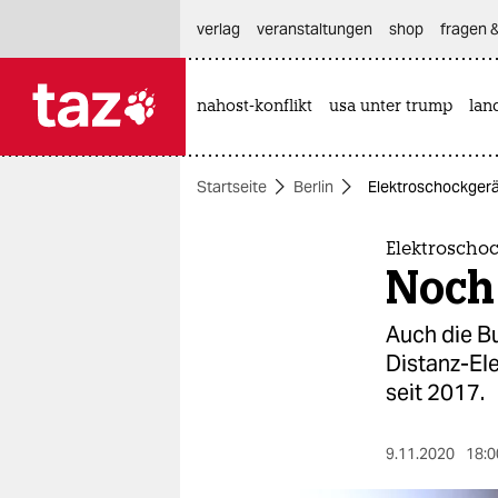
hautnavigation anspringen
hauptinhalt anspringen
footer anspringen
verlag
veranstaltungen
shop
fragen &
nahost-konflikt
usa unter trump
lan

taz zahl ich
taz zahl ich
Startseite
Berlin
Elektroschockgerät
themen
politik
Elektroschoc
Noch
öko
Auch die B
gesellschaft
Distanz-Ele
seit 2017.
kultur
sport
9.11.2020
18:0