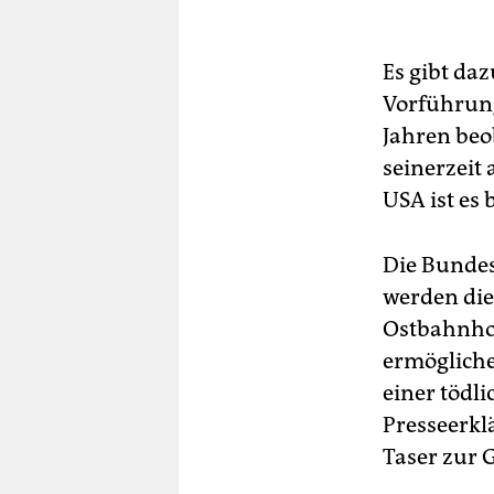
Es gibt daz
Vorführung 
Jahren beo
seinerzeit 
USA ist es
Die Bundes
werden die
Ostbahnhof 
ermögliche
einer tödli
Presseerkl
Taser zur 