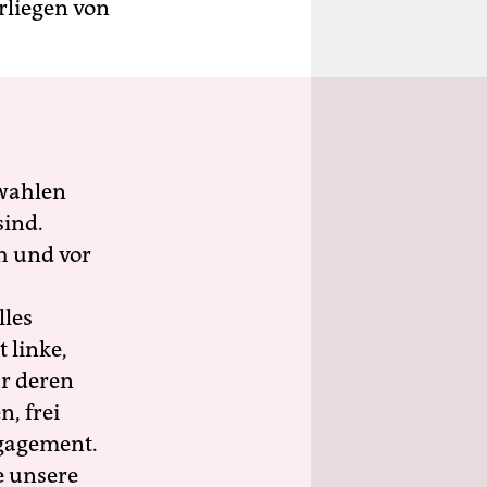
rliegen von
wahlen
sind.
h und vor
lles
 linke,
ür deren
n, frei
ngagement.
e unsere