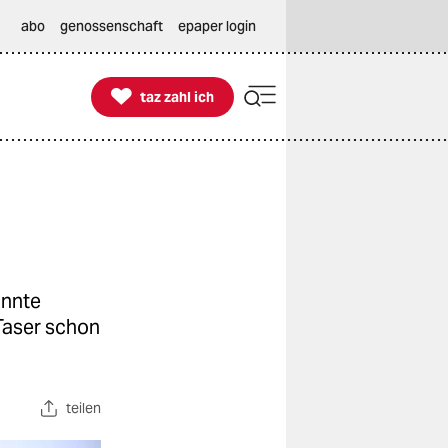
abo
genossenschaft
epaper login

taz zahl ich
taz zahl ich
annte
 Taser schon
teilen