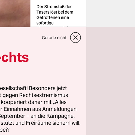
Der Stromstoß des
Tasers löst bei dem
Getroffenen eine
sofortige
Muskelkontraktion
aus
Gerade nicht
Foto: dpa
echts
polizei
te heißen
esellschaft! Besonders jetzt
nannt. Die
rt gegen Rechtsextremismus
z kooperiert daher mit „Alles
ei den
ller Einnahmen aus Anmeldungen
m Einsatz.
. September – an die Kampagne,
rstützt und Freiräume sichern will,
ung ist
bei?