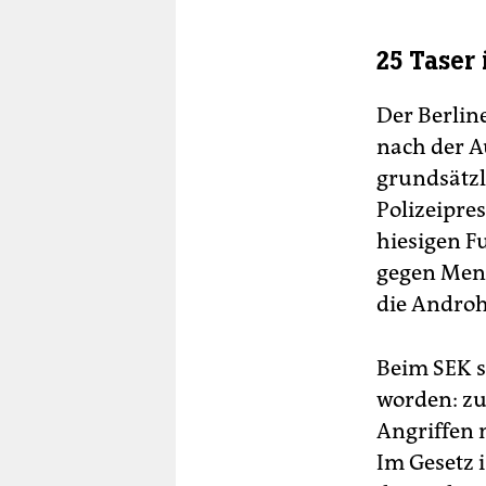
25 Taser
Der Berlin
nach der A
grundsätzli
Polizeipres
hiesigen F
gegen Mens
die Androh
Beim SEK s
worden: zu
Angriffen 
Im Gesetz i