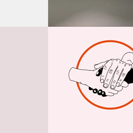
epaper login
Aus Berlin
Pl
Ein umstri
versuchswe
die Geräte
Berliner Po
Spezialeinh
Optisch äh