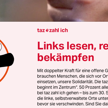
taz
zahl ich

Links lesen, r
utonia Plarre
bekämpfen
ttenes Einsatzmittel hat nun auch bei der Bundes
ise Einzug gehalten: Distanz-Elektroimpulsgerä
Mit doppelter Kraft für eine offene G
 offiziell, umgangssprachlich werden sie Taser ge
brauchen Menschen, die sich vor O
einsetzen, unsere Solidarität. Die ta
lizei
erprobt die Taser bereits seit Februar 2017. B
beginnt im Zentrum“. 50 Prozent a
eiten (SEK) der Polizei Berlin sind sie seit 2001 i
bei taz zahl ich gehen – bis zum 30
die linke, selbstverwaltete Orte unte
neln die Geräte einer Schusswaffe, aber die Münd
bevor sie verschwinden. Sind Sie da