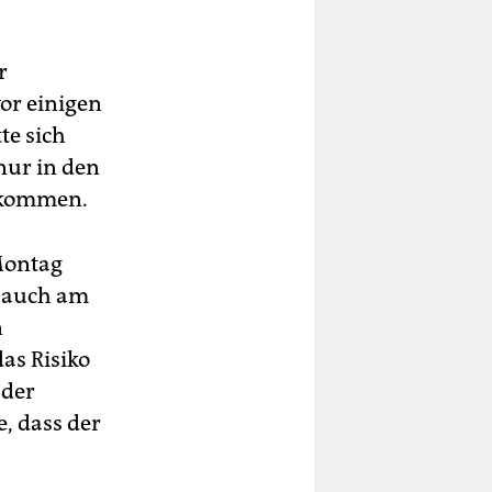
r
vor einigen
te sich
nur in den
gekommen.
Montag
n auch am
n
as Risiko
 der
, dass der