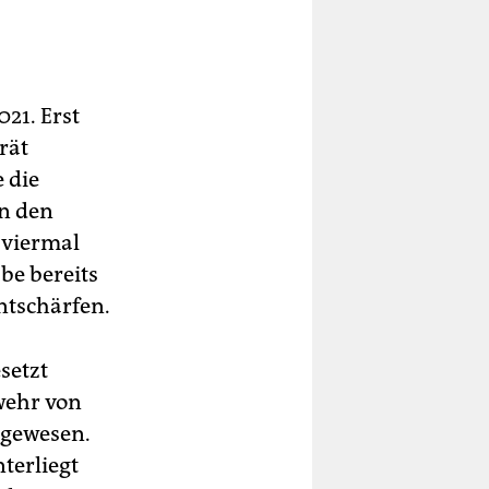
21. Erst
rät
 die
in den
 viermal
be bereits
ntschärfen.
setzt
wehr von
 gewesen.
terliegt