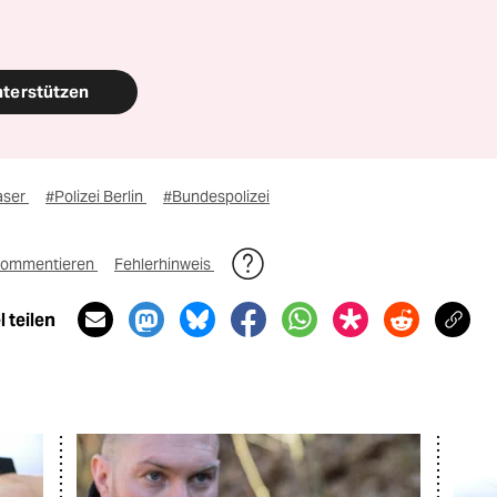
nterstützen
aser
#Polizei Berlin
#Bundespolizei
ommentieren
Fehlerhinweis
 teilen