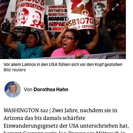
berlin
nord
wahrheit
verlag
verlag
veranstaltungen
Vor allem Latinos in den USA fühlen sich vor den Kopf gestoßen
Bild: reuters
shop
fragen & hilfe
Von
Dorothea Hahn
unterstützen
WASHINGTON
taz
| Zwei Jahre, nachdem sie in
abo
Arizona das bis damals schärfste
genossenschaft
Einwanderungsgesetz der USA unterschrieben hat,