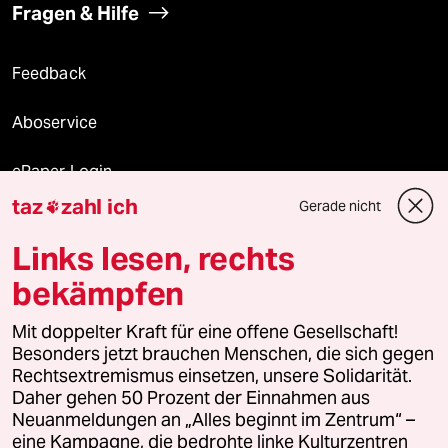
Fragen & Hilfe
Feedback
Aboservice
ePaper Login
taz
zahl ich
Gerade nicht

Downloads für Abonnierende
Links lesen, rechts
bekämpfen
© 2026 taz Verlags und Vertriebs GmbH
Alle Rechte vorbehalten. Bei rechtlichen Fragen oder für Genehmigungen
Mit doppelter Kraft für eine offene Gesellschaft!
wenden Sie sich bitte an
lizenzen@taz.de
Besonders jetzt brauchen Menschen, die sich gegen
Rechtsextremismus einsetzen, unsere Solidarität.
Daher gehen 50 Prozent der Einnahmen aus
Feedback
Redaktionsstatut
Kommune-Richtlinien
KI-
Neuanmeldungen an „Alles beginnt im Zentrum“ –
eine Kampagne, die bedrohte linke Kulturzentren