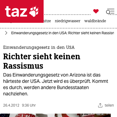

taz zahl ich
krieg in der ukraine
hitze
niedrigwasser
waldbrände

taz zahl ich
ka
Einwanderungsgesetz in den USA: Richter sieht keinen Rassism
taz zahl ich
themen
Einwanderungsgesetz in den USA
Richter sieht keinen
politik
Rassismus
öko
Das Einwanderungsgesetz von Arizona ist das
härteste der USA. Jetzt wird es überprüft. Kommt
gesellschaft
es durch, werden andere Bundesstaaten
nachziehen.
kultur
sport
26.4.2012
9:36 Uhr
teilen