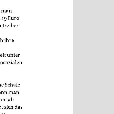
s man
 19 Euro
etreiber
h ihre
eit unter
osozialen
ne Schale
 wenn man
hon ab
t sich das