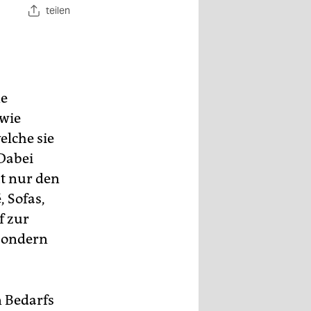
teilen
ne
 wie
elche sie
Dabei
ht nur den
 Sofas,
f zur
 Sondern
n Bedarfs