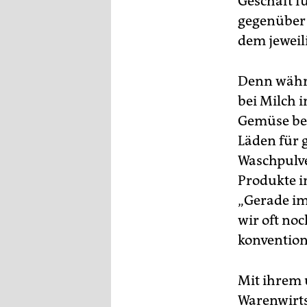
Geschäft f
gegenüber d
dem jeweil
Denn währe
bei Milch 
Gemüse bes
Läden für 
Waschpulve
Produkte i
„Gerade im
wir oft no
konvention
Mit ihrem 
Warenwirts