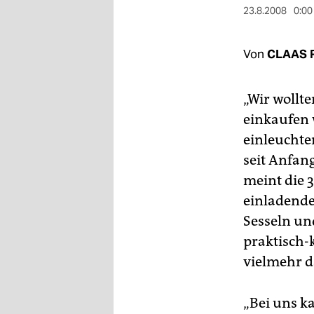
berlin
23.8.2008
0:00
nord
Von
CLAAS 
wahrheit
verlag
„Wir wollt
einkaufen 
verlag
einleuchte
veranstaltungen
seit Anfan
shop
meint die 
einladende
fragen & hilfe
Sesseln un
unterstützen
praktisch-
vielmehr d
abo
genossenschaft
„Bei uns k