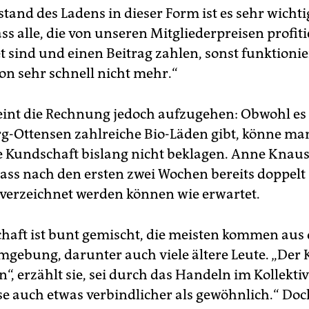
tand des Ladens in dieser Form ist es sehr wichti
ss alle, die von unseren Mitgliederpreisen profit
 sind und einen Beitrag zahlen, sonst funktionie
on sehr schnell nicht mehr.“
eint die Rechnung jedoch aufzugehen: Obwohl es
-Ottensen zahlreiche Bio-Läden gibt, könne man
Kundschaft bislang nicht beklagen. Anne Knauss
ass nach den ersten zwei Wochen bereits doppelt 
 verzeichnet werden können wie erwartet.
haft ist bunt gemischt, die meisten kommen aus 
mgebung, darunter auch viele ältere Leute. „Der 
, erzählt sie, sei durch das Handeln im Kollektiv
se auch etwas verbindlicher als gewöhnlich.“ Doc