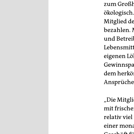
epaper login
zum Großha
ökologisc
Mitglied d
bezahlen. 
und Betrei
Lebensmitt
eigenen Lö
Gewinnspan
dem herköm
Ansprüche
„Die Mitgli
mit frisch
relativ vi
einer mona