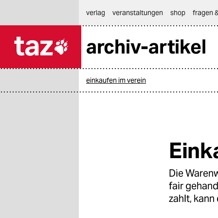
hautnavigation anspringen
hauptinhalt anspringen
footer anspringen
verlag
veranstaltungen
shop
fragen &
archiv-artikel

taz zahl ich
taz zahl ich
einkaufen im verein
themen
politik
öko
Eink
gesellschaft
Die Warenwi
kultur
fair gehand
sport
zahlt, kann