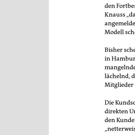
den Fortbes
Knauss „da
angemeldet
Modell sch
Bisher sch
in Hamburg
mangelnde 
lächelnd, d
Mitglieder
Die Kundsc
direkten U
den Kunden“
„netterwei