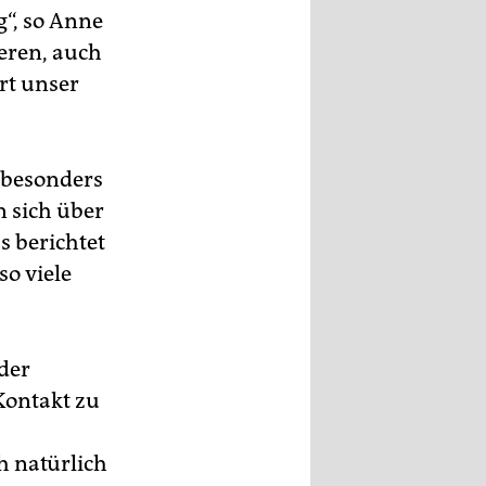
g“, so Anne
ieren, auch
rt unser
 besonders
 sich über
 berichtet
so viele
der
Kontakt zu
h natürlich