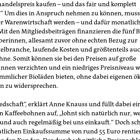
ndelspreis kaufen – und das fair und komplett
h.“ Um dies in Anspruch nehmen zu können, mus
er Warenwirtschaft werden – und dafür monatlich
Mit den Mitgliedsbeiträgen finanzieren die fünf B
berinnen, allesamt zuvor ohne echten Bezug zur
elbranche, laufende Kosten und größtenteils auc
hne. Somit können sie bei den Preisen auf große
nen verzichten und ein niedriges Preisniveau w
mlicher Bioläden bieten, ohne dabei eigenen ök
n zu widersprechen.
edschaft“, erklärt Anne Knauss und füllt dabei ei
en Kaffeebohnen auf, „lohnt sich natürlich nur,
el und auch regelmäßig bei uns einkauft.“ Doch sc
tlichen Einkaufssumme von rund 55 Euro rentier