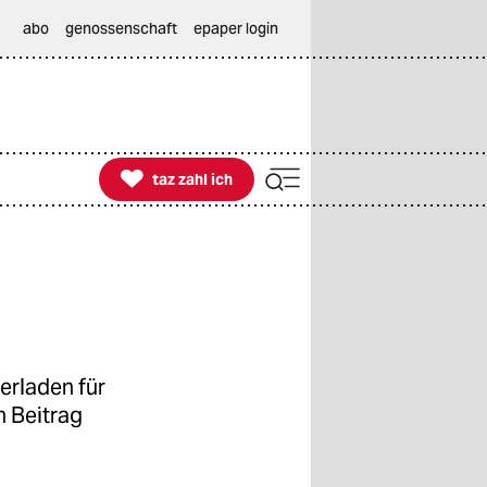
abo
genossenschaft
epaper login

taz zahl ich
taz zahl ich
erladen für
n Beitrag