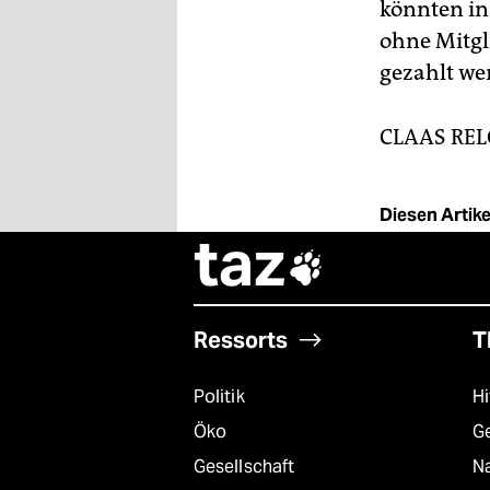
könnten in
ohne Mitgl
gezahlt we
CLAAS RE
Diesen Artikel
taz

Ressorts
T
Politik
Hi
Öko
G
Gesellschaft
Na