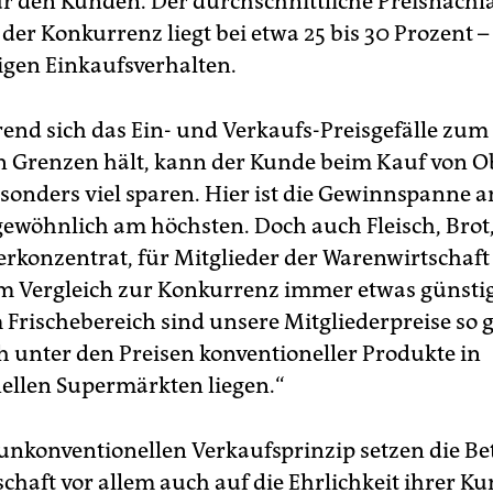
ür den Kunden. Der durchschnittliche Preisnachl
er Konkurrenz liegt bei etwa 25 bis 30 Prozent –
igen Einkaufsverhalten.
nd sich das Ein- und Verkaufs-Preisgefälle zum 
in Grenzen hält, kann der Kunde beim Kauf von O
onders viel sparen. Hier ist die Gewinnspanne a
gewöhnlich am höchsten. Doch auch Fleisch, Brot
rkonzentrat, für Mitglieder der Warenwirtschaft 
m Vergleich zur Konkurrenz immer etwas günstig
 Frischebereich sind unsere Mitgliederpreise so g
ch unter den Preisen konventioneller Produkte in
ellen Supermärkten liegen.“
unkonventionellen Verkaufsprinzip setzen die Be
chaft vor allem auch auf die Ehrlichkeit ihrer Ku