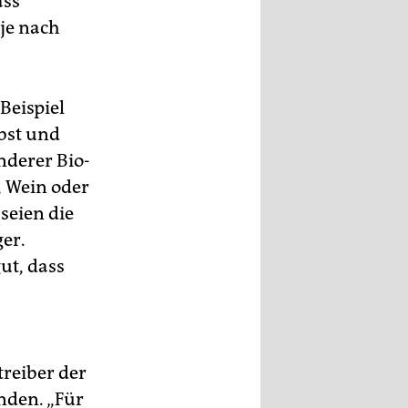
ass
 je nach
Beispiel
bst und
nderer Bio-
, Wein oder
seien die
er.
ut, dass
treiber der
nden. „Für