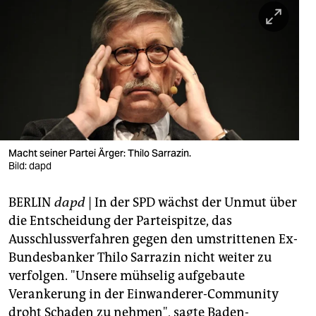
berlin
nord
wahrheit
verlag
verlag
veranstaltungen
Macht seiner Partei Ärger: Thilo Sarrazin.
Bild: dapd
shop
BERLIN
dapd
| In der SPD wächst der Unmut über
fragen & hilfe
die Entscheidung der Parteispitze, das
unterstützen
Ausschlussverfahren gegen den umstrittenen Ex-
Bundesbanker Thilo Sarrazin nicht weiter zu
abo
verfolgen. "Unsere mühselig aufgebaute
genossenschaft
Verankerung in der Einwanderer-Community
droht Schaden zu nehmen", sagte Baden-