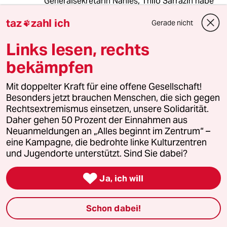
Generalsekretärin Nahles, Thilo Sarrazin habe
eine weit reichende Erklärung abgegeben. Das
taz
zahl ich
ist Politsprech im Stile des SED-Politbüros.
Gerade nicht

Links lesen, rechts
"Gremienspinne" wurde Andrea Nahles einmal
genannt, ein wahrlich treffendes Bild. Wie weit
bekämpfen
muss die SPD noch sinken, bis Nahles & Co.
sich endlich schleichen, wie mensch bei uns in
Mit doppelter Kraft für eine offene Gesellschaft!
Bayern sagt.
Besonders jetzt brauchen Menschen, die sich gegen
Rechtsextremismus einsetzen, unsere Solidarität.
Daher gehen 50 Prozent der Einnahmen aus
massaraksh
M
Neuanmeldungen an „Alles beginnt im Zentrum“ –
26.04.2011
,
11:38 Uhr
eine Kampagne, die bedrohte linke Kulturzentren
und Jugendorte unterstützt. Sind Sie dabei?
Was ich nicht verstehe - wieso man sich mit
dieser banal-kindischen "tschuldigung - ich

Ja, ich will
mach es nicht wieder" so leicht zufrieden gibt.
Hat nicht gewollt, nicht beabsichtigt, dachte
nicht, wusste nicht - wieso geht es nicht um die
Schon dabei!
eigentlichen schwarz auf weis gedruckte
Inhalte, und welche Wirkung sie gemacht