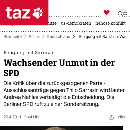

taz zahl ich
krieg in der ukraine
hitze
us-demokraten
nahost-konflikt

taz zahl ich
Startseite
Politik
Deutschland
Einigung mit Sarrazin: Wac
taz zahl ich
themen
Einigung mit Sarrazin
Wachsender Unmut in der
politik
SPD
öko
Die Kritik über die zurückgezogenen Partei-
Ausschlussanträge gegen Thilo Sarrazin wird lauter.
gesellschaft
Andrea Nahles verteidigt die Entscheidung. Die
Berliner SPD ruft zu einer Sondersitzung.
kultur
sport
26.4.2011
9:44 Uhr
teilen