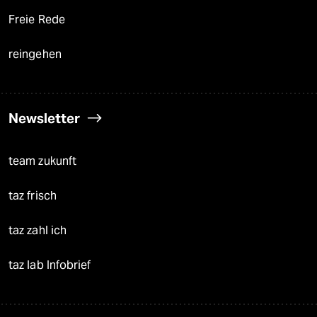
Freie Rede
reingehen
Newsletter
team zukunft
taz frisch
taz zahl ich
taz lab Infobrief