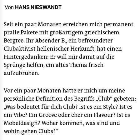
berlin
Von
HANS NIESWANDT
nord
Seit ein paar Monaten erreichen mich permanent
wahrheit
pralle Pakete mit großartigem griechischem
Bergtee. Ihr Absender B., ein befreundeter
verlag
Clubaktivist hellenischer Herkunft, hat einen
verlag
Hintergedanken: Er will mir damit auf die
Sprünge helfen, ein altes Thema frisch
veranstaltungen
aufzubrühen.
shop
Vor ein paar Monaten hatte er mich um meine
fragen & hilfe
persönliche Definition des Begriffs „Club“ gebeten:
unterstützen
„Was bedeutet für dich Club? Ist es ein Style? Ist es
ein Vibe? Ein Groove oder eher ein Flavour? Ist es
abo
Möbeldesign? Woher kommen, was sind und
genossenschaft
wohin gehen Clubs?“