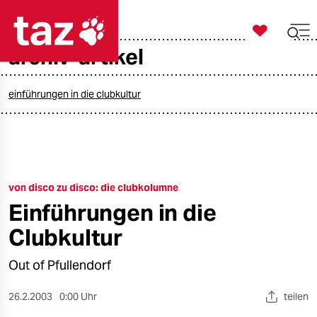

taz zahl ich
archiv-artikel

taz zahl ich
taz zahl ich
einführungen in die clubkultur
themen
politik
von disco zu disco: die clubkolumne
öko
Einführungen in die
gesellschaft
Clubkultur
kultur
Out of Pfullendorf
sport
26.2.2003
0:00 Uhr
teilen