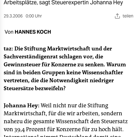
berlin
Arbeitsplätze, sagt Steuerexpertin Johanna Hey
nord
29.3.2006
0:00 Uhr
teilen
wahrheit
Von
HANNES KOCH
verlag
taz: Die Stiftung Marktwirtschaft und der
verlag
Sachverständigenrat schlagen vor, die
Gewinnsteuer für Konzerne zu senken. Warum
veranstaltungen
sind in beiden Gruppen keine Wissenschaftler
shop
vertreten, die die Notwendigkeit niedriger
Steuersätze bezweifeln?
fragen & hilfe
unterstützen
Johanna Hey:
Weil nicht nur die Stiftung
Marktwirtschaft, für die wir arbeiten, sondern
abo
nahezu die gesamte Wissenschaft den Steuersatz
genossenschaft
von 39,4 Prozent für Konzerne für zu hoch hält.