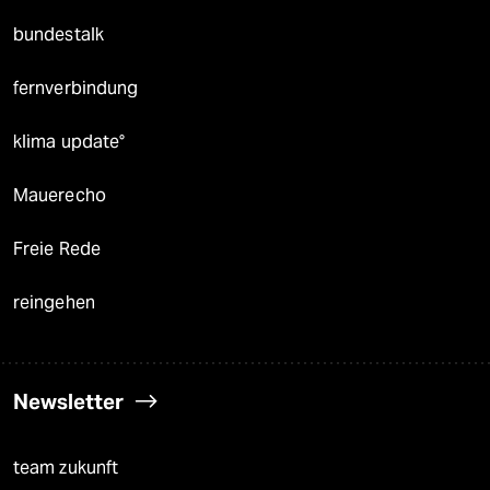
bundestalk
fernverbindung
klima update°
Mauerecho
Freie Rede
reingehen
Newsletter
team zukunft