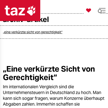

taz zahl ich
archiv-artikel

taz zahl ich
taz zahl ich
„eine verkürzte sicht von gerechtigkeit“
themen
politik
öko
„Eine verkürzte Sicht von
Gerechtigkeit“
gesellschaft
Im internationalen Vergleich sind die
kultur
Unternehmensteuern in Deutschland zu hoch. Man
sport
kann sich sogar fragen, warum Konzerne überhaupt
Abgaben zahlen. Immerhin schaffen sie