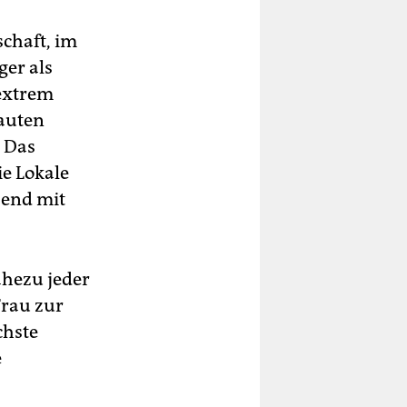
chaft, im
ger als
 extrem
auten
. Das
e Lokale
bend mit
ahezu jeder
Frau zur
chste
e