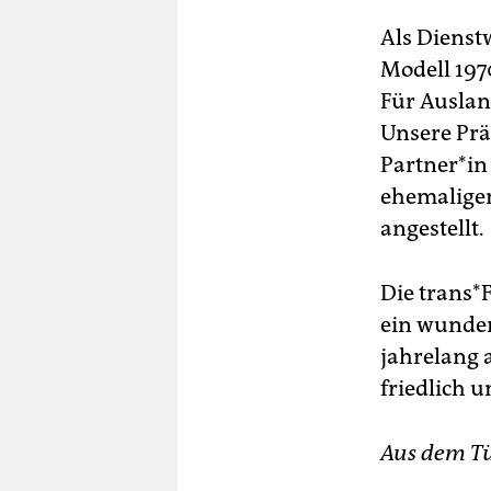
Als Dienst
Modell 1970
Für Ausland
Unsere Prä
Partner*in
ehemaligen 
angestellt.
Die trans*
ein wunder
jahrelang 
friedlich 
Aus dem Tü