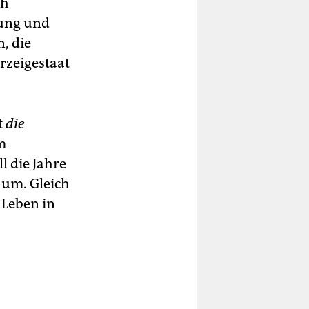
ch
dung und
, die
rzeigestaat
t
die
m
l die Jahre
s um. Gleich
s Leben in