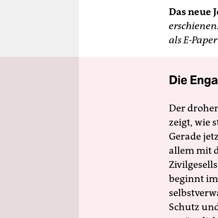
Das neue J
erschienen
als E-Pape
Die Enga
Der drohe
zeigt, wie
Gerade jet
allem mit d
Zivilgesell
beginnt im
selbstverw
Schutz und 