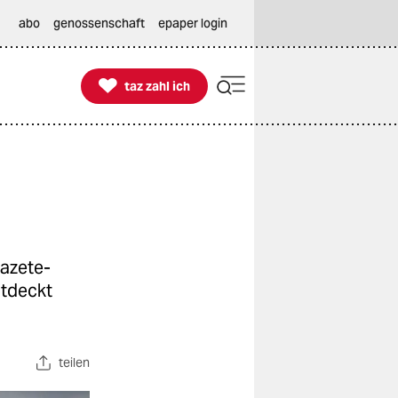
abo
genossenschaft
epaper login

taz zahl ich
taz zahl ich
gazete-
ntdeckt
teilen