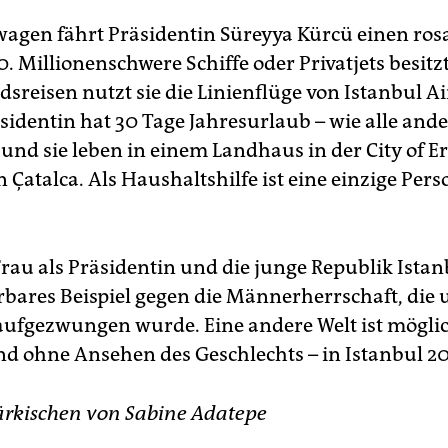
wagen fährt Präsidentin Süreyya Kürcü einen ro
. Millionenschwere Schiffe oder Privatjets besitzt 
sreisen nutzt sie die Linienflüge von Istanbul Ai
sidentin hat 30 Tage Jahresurlaub – wie alle ande
 und sie leben in einem Landhaus in der City of E
Çatalca. Als Haushaltshilfe ist eine einzige Pers
Frau als Präsidentin und die junge Republik Istan
bares Beispiel gegen die Männerherrschaft, die 
aufgezwungen wurde. Eine andere Welt ist möglic
und ohne Ansehen des Geschlechts – in Istanbul 2
rkischen von Sabine Adatepe