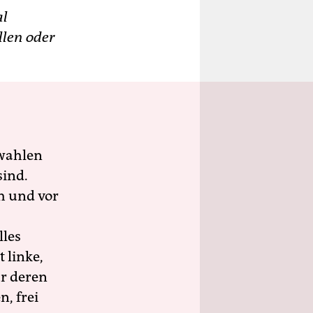
al
llen oder
wahlen
sind.
h und vor
lles
 linke,
ür deren
n, frei