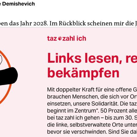
e Demishevich
ben das Jahr 2028. Im Rückblick scheinen mir die 
rgangen. Nur mein Kampf gegen Staats- und Mä
taz
zahl ich

Gedächtnis geblieben. Was ich erreicht habe und 
 heute führe, macht mich froh. Denn unsere Sta
Links lesen, r
ans*Frau Süreyya Kürcü von der Queer Demokratisc
bekämpfen
e hervorragend ausgebildete moderne Politikerin 
feierten wir damals die ganze Nacht hindurch au
Mit doppelter Kraft für eine offene G
brauchen Menschen, die sich vor O
e zu den Pionier*innen im Kampf für die Loslösun
einsetzen, unsere Solidarität. Die ta
beginnt im Zentrum“. 50 Prozent a
rkei, das den Status einer unabhängigen Republik 
bei taz zahl ich gehen – bis zum 30
ment brachte ihr die Präsidentschaft. Die 85 Proz
die linke, selbstverwaltete Orte unte
stanbuler*innen sie gewählt haben, zeigen, dass 
bevor sie verschwinden. Sind Sie da