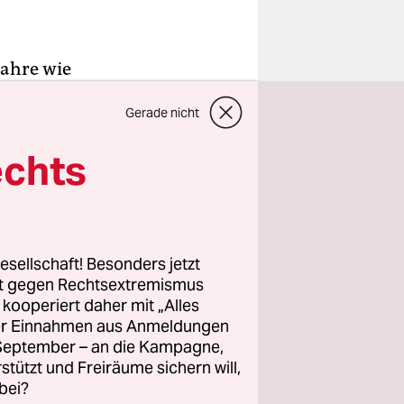
Jahre wie
nnergewalt
Gerade nicht
wie ich
atschefin
echts
hen Partei.
Mitte 30.
f den
esellschaft! Besonders jetzt
rt gegen Rechtsextremismus
g Istanbuls
z kooperiert daher mit „Alles
ller Einnahmen aus Anmeldungen
erhielt.
. September – an die Kampagne,
ent, mit
rstützt und Freiräume sichern will,
sie die
bei?