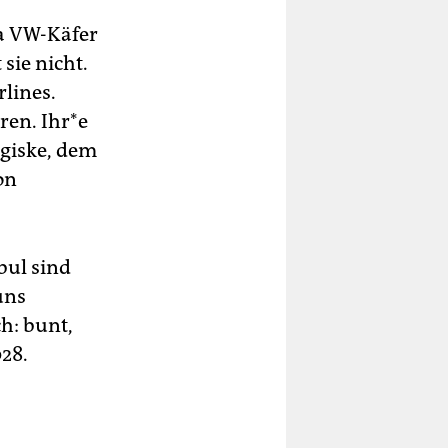
sa VW-Käfer
sie nicht.
rlines.
ren. Ihr*e
rgiske, dem
on
bul sind
uns
h: bunt,
028.