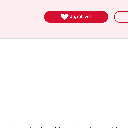
 aller ist. Präsidentin Kürcü sorgte für die
dschaft Istanbuls in der EU.

Ja, ich will