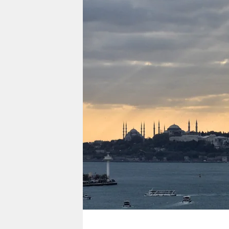
berlin
nord
wahrheit
verlag
verlag
veranstaltungen
shop
fragen & hilfe
unterstützen
abo
genossenschaft