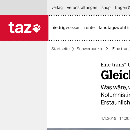
hautnavigation anspringen
hauptinhalt anspringen
footer anspringen
verlag
veranstaltungen
shop
fragen &
niedrigwasser
rente
landtagswahl i

taz zahl ich
taz zahl ich
Startseite
Schwerpunkte
Eine trans
themen
politik
Eine trans* 
Gleic
öko
Was wäre, w
gesellschaft
Kolumnistin
Erstaunlich
kultur
sport
4.1.2019
11:20