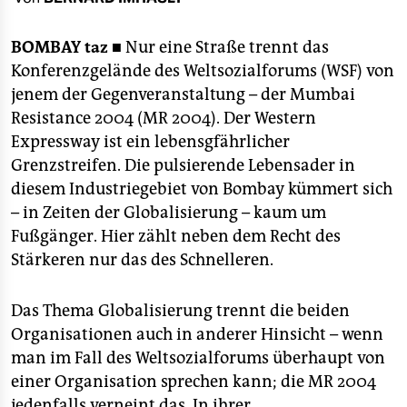
berlin
nord
BOMBAY
taz ■
Nur eine Straße trennt das
Konferenzgelände des Weltsozialforums (WSF) von
wahrheit
jenem der Gegenveranstaltung – der Mumbai
Resistance 2004 (MR 2004). Der Western
verlag
Expressway ist ein lebensgfährlicher
verlag
Grenzstreifen. Die pulsierende Lebensader in
diesem Industriegebiet von Bombay kümmert sich
veranstaltungen
– in Zeiten der Globalisierung – kaum um
shop
Fußgänger. Hier zählt neben dem Recht des
Stärkeren nur das des Schnelleren.
fragen & hilfe
unterstützen
Das Thema Globalisierung trennt die beiden
Organisationen auch in anderer Hinsicht – wenn
abo
man im Fall des Weltsozialforums überhaupt von
genossenschaft
einer Organisation sprechen kann; die MR 2004
jedenfalls verneint das. In ihrer