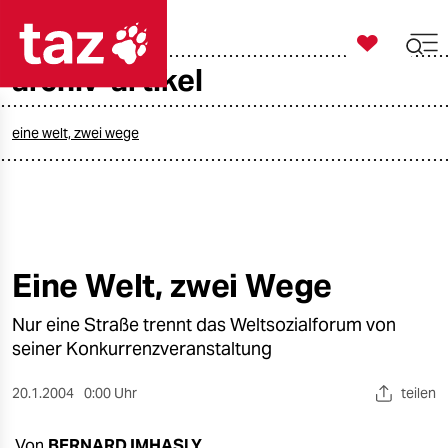

taz zahl ich
archiv-artikel

taz zahl ich
taz zahl ich
eine welt, zwei wege
themen
politik
öko
Eine Welt, zwei Wege
gesellschaft
Nur eine Straße trennt das Weltsozialforum von
seiner Konkurrenzveranstaltung
kultur
20.1.2004
0:00 Uhr
teilen
sport
Von
BERNARD IMHASLY