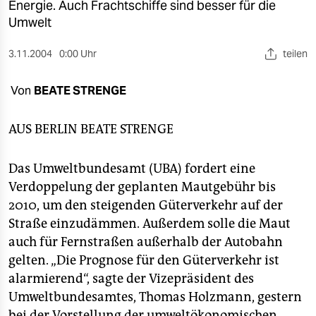
berlin
Energie. Auch Frachtschiffe sind besser für die
Umwelt
nord
3.11.2004
0:00 Uhr
teilen
wahrheit
Von
BEATE STRENGE
verlag
verlag
AUS BERLIN
BEATE STRENGE
veranstaltungen
Das Umweltbundesamt (UBA) fordert eine
shop
Verdoppelung der geplanten Mautgebühr bis
2010, um den steigenden Güterverkehr auf der
fragen & hilfe
Straße einzudämmen. Außerdem solle die Maut
unterstützen
auch für Fernstraßen außerhalb der Autobahn
gelten. „Die Prognose für den Güterverkehr ist
abo
alarmierend“, sagte der Vizepräsident des
genossenschaft
Umweltbundesamtes, Thomas Holzmann, gestern
bei der Vorstellung der umweltökonomischen