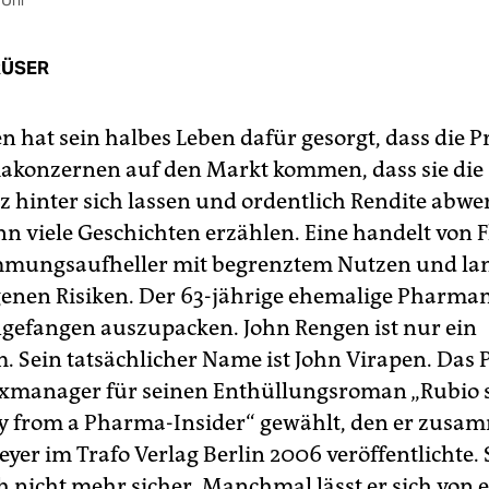
 Uhr
RÜSER
n hat sein halbes Leben dafür gesorgt, dass die 
konzernen auf den Markt kommen, dass sie die
 hinter sich lassen und ordentlich Rendite abwe
n viele Geschichten erzählen. Eine handelt von F
mmungsaufheller mit begrenztem Nutzen und la
enen Risiken. Der 63-jährige ehemalige Pharm
angefangen auszupacken. John Rengen ist nur ein
 Sein tatsächlicher Name ist John Virapen. Da
Exmanager für seinen Enthüllungsroman „Rubio s
ry from a Pharma-Insider“ gewählt, den er zusa
yer im Trafo Verlag Berlin 2006 veröffentlichte. 
ich nicht mehr sicher. Manchmal lässt er sich von