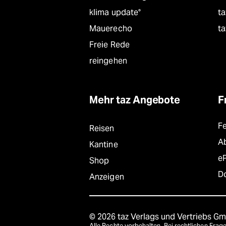
klima update°
ta
Mauerecho
ta
Freie Rede
reingehen
Mehr taz Angebote
F
F
Reisen
A
Kantine
e
Shop
D
Anzeigen
© 2026 taz Verlags und Vertriebs G
Alle Rechte vorbehalten. Bei rechtlichen Fr