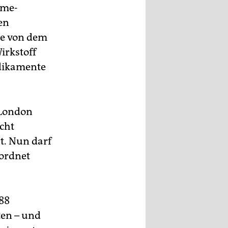
hme-
en
le von dem
irkstoff
edikamente
 London
icht
rt. Nun darf
rordnet
988
ten – und