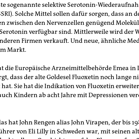
ste sogenannte selektive Serotonin-Wiederaufna
RI). Solche Mittel sollen dafür sorgen, dass an d
len zwischen den Nervenzellen genügend Molekü
Serotonin verfügbar sind. Mittlerweile wird der W
nderen Firmen verkauft. Und neue, ähnliche M
em Markt.
at die Europäische Arzneimittelbehörde Emea in
gt, dass der alte Goldesel Fluoxetin noch lange n
hat. Sie hat die Indikation von Fluoxetin erweite
 auch Kindern ab acht Jahre mit Depressionen ve
as hat John Rengen alias John Virapen, der bis 1
hrer von Eli Lilly in Schweden war, mit seinen al