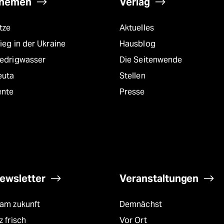
hemen
Verlag
tze
Aktuelles
ieg in der Ukraine
Hausblog
iedrigwasser
Die Seitenwende
euta
Stellen
ente
Presse
ewsletter
Veranstaltungen
eam zukunft
Demnächst
z frisch
Vor Ort