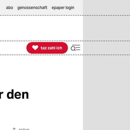
abo
genossenschaft
epaper login

taz zahl ich
taz zahl ich
r den