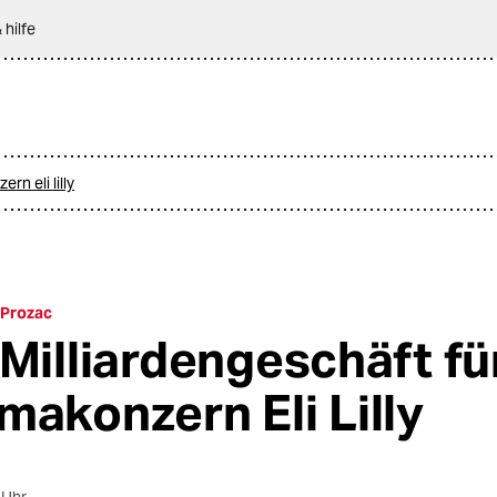
 hilfe
n eli lilly
 Prozac
 Milliardengeschäft fü
makonzern Eli Lilly