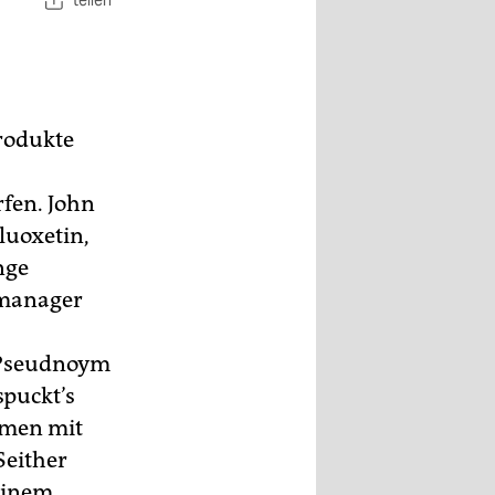
teilen
Produkte
rfen. John
luoxetin,
nge
amanager
s Pseudnoym
puckt’s
mmen mit
Seither
 einem