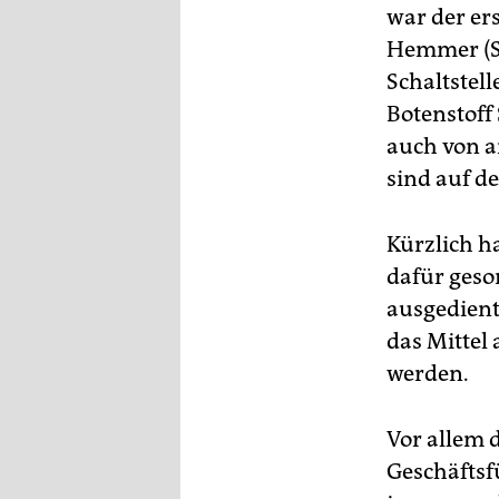
war der er
Hemmer (SS
Schaltstel
Botenstoff 
auch von a
sind auf d
Kürzlich h
dafür gesor
ausgedient 
das Mittel
werden.
Vor allem d
Geschäftsfü