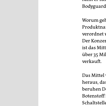
epaper login
Bodyguard 
Worum geht
Produktnam
verordnet w
Der Konzern
ist das Mi
über 35 Mi
verkauft.
Das Mittel
heraus, da
beruhen D
Botenstoff
Schaltstel