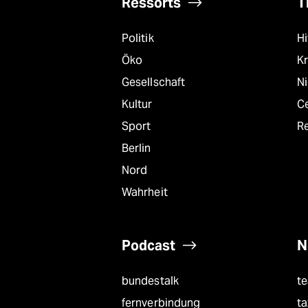
Ressorts
T
Politik
Hi
Öko
Kr
Gesellschaft
N
Kultur
C
Sport
R
Berlin
Nord
Wahrheit
Podcast
N
bundestalk
t
fernverbindung
ta