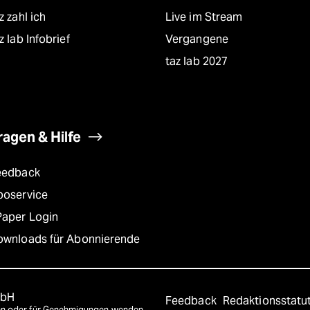
z zahl ich
Live im Stream
z lab Infobrief
Vergangene
taz lab 2027
ragen & Hilfe
eedback
boservice
Paper Login
ownloads für Abonnierende
mbH
Feedback
Redaktionsstatu
agen oder für Genehmigungen wenden