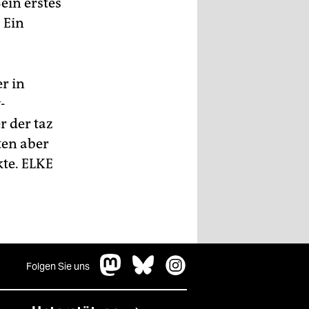
ein erstes
 Ein
r in
-
r der taz
ten aber
kte.
ELKE
Folgen Sie uns