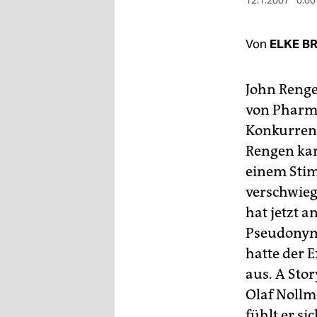
berlin
12.1.2007
0:00
nord
Von
ELKE B
wahrheit
John Renge
verlag
von Pharma
verlag
Konkurrenz
Rengen kan
veranstaltungen
einem Sti
shop
verschwieg
fragen & hilfe
hat jetzt 
Pseudonym.
unterstützen
hatte der 
abo
aus. A Sto
genossenschaft
Olaf Nollme
fühlt er s