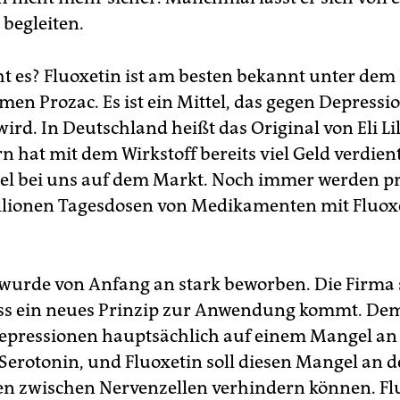
begleiten.
 es? Fluoxetin ist am besten bekannt unter dem
en Prozac. Es ist ein Mittel, das gegen Depressi
ird. In Deutschland heißt das Original von Eli Lil
 hat mit dem Wirkstoff bereits viel Geld verdient
ttel bei uns auf dem Markt. Noch immer werden pr
llionen Tagesdosen von Medikamenten mit Fluox
 wurde von Anfang an stark beworben. Die Firma s
ss ein neues Prinzip zur Anwendung kommt. De
epressionen hauptsächlich auf einem Mangel a
 Serotonin, und Fluoxetin soll diesen Mangel an 
len zwischen Nervenzellen verhindern können. Fl