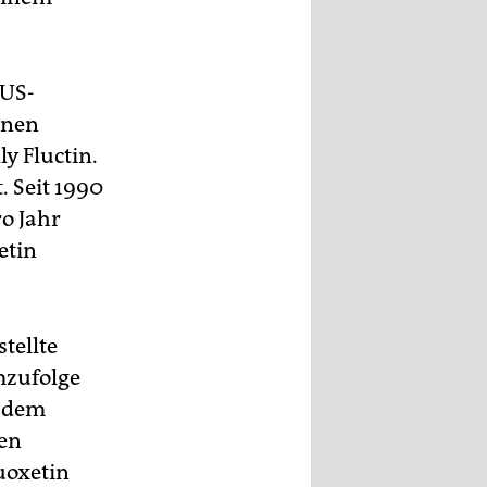
 US-
onen
ly Fluctin.
. Seit 1990
o Jahr
etin
tellte
mzufolge
n dem
den
uoxetin