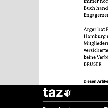
immer noch
Buch hande
Engagement
Ärger hat 
Hamburg ei
Mitglieder
versichert
keine Verb
BRÜSER
Diesen Artikel
taz
