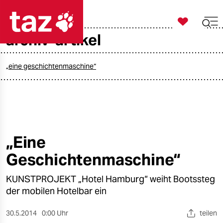

taz zahl ich
archiv-artikel

taz zahl ich
taz zahl ich
„eine geschichtenmaschine“
themen
politik
öko
„Eine
Geschichtenmaschine“
gesellschaft
KUNSTPROJEKT „Hotel Hamburg“ weiht Bootssteg
kultur
der mobilen Hotelbar ein
sport
30.5.2014
0:00 Uhr
teilen