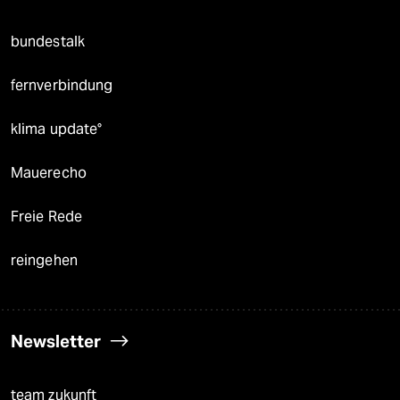
bundestalk
fernverbindung
klima update°
Mauerecho
Freie Rede
reingehen
Newsletter
team zukunft