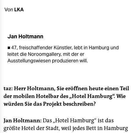
berlin
Von
LKA
nord
wahrheit
Jan Holtmann
verlag
■ 47, freischaffender Künstler, lebt in Hamburg und
verlag
leitet die Noroomgallery, mit der er
Ausstellungswiesen produzieren will.
veranstaltungen
shop
fragen & hilfe
taz: Herr Holtmann, Sie eröffnen heute einen Teil
der mobilen Hotelbar des „Hotel Hamburg“. Wie
unterstützen
würden Sie das Projekt beschreiben?
abo
Jan Holtmann:
Das „Hotel Hamburg“ ist das
genossenschaft
größte Hotel der Stadt, weil jedes Bett in Hamburg