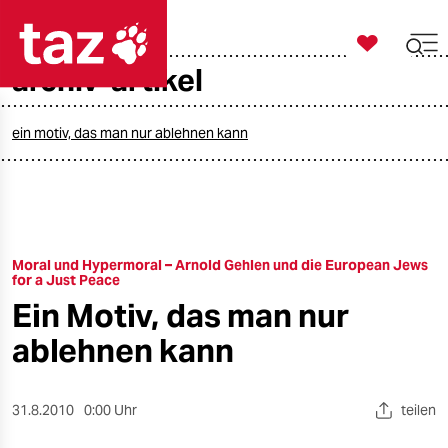

taz zahl ich
archiv-artikel

taz zahl ich
taz zahl ich
ein motiv, das man nur ablehnen kann
themen
politik
Moral und Hypermoral – Arnold Gehlen und die European Jews
öko
for a Just Peace
Ein Motiv, das man nur
gesellschaft
ablehnen kann
kultur
sport
31.8.2010
0:00 Uhr
teilen