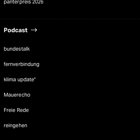
panterpreis 2026
Podcast
bundestalk
fernverbindung
klima update°
Mauerecho
Freie Rede
reingehen