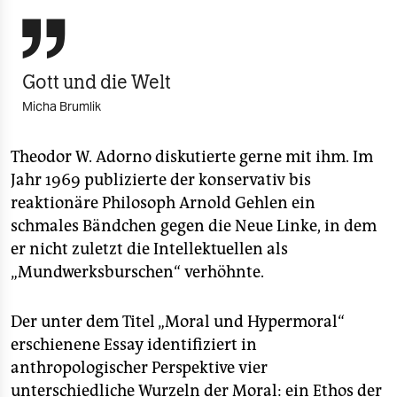
berlin

nord
wahrheit
Gott und die Welt
Micha Brumlik
verlag
verlag
Theodor W. Adorno diskutierte gerne mit ihm. Im
Jahr 1969 publizierte der konservativ bis
veranstaltungen
reaktionäre Philosoph Arnold Gehlen ein
shop
schmales Bändchen gegen die Neue Linke, in dem
er nicht zuletzt die Intellektuellen als
fragen & hilfe
„Mundwerksburschen“ verhöhnte.
unterstützen
Der unter dem Titel „Moral und Hypermoral“
abo
erschienene Essay identifiziert in
genossenschaft
anthropologischer Perspektive vier
unterschiedliche Wurzeln der Moral: ein Ethos der